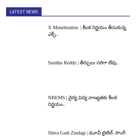
LATEST NEWS
X Monetization | కీలక నిర్ణయం తీసుకున్న
ఎక్స్..
Sunitha Reddy | తీర్పులు సరిగా లేవు..
NBEMS | వైద్య విద్య నాణ్యతకు కీలక
నిర్ణయం..
Shiva Gadi Zindagi | మూవీ టైటిల్, సాంగ్