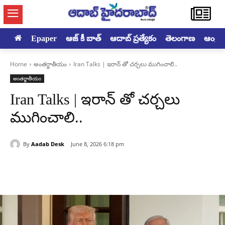
Epaper
ఆజ్ కీ బాత్
ఆదాబ్ ప్రత్యేకం
తెలంగాణ
ఆంధ్రప్ర
Home
అంతర్జాతీయం
Iran Talks | ఇరాన్ తో చర్చలు ముగించాలి..
అంతర్జాతీయం
Iran Talks | ఇరాన్ తో చర్చలు
ముగించాలి..
By
Aadab Desk
June 8, 2026 6:18 pm