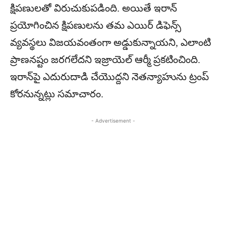
క్షిపణులతో విరుచుకుపడింది. అయితే ఇరాన్
ప్రయోగించిన క్షిపణులను తమ ఎయిర్ డిఫెన్స్
వ్యవస్థలు విజయవంతంగా అడ్డుకున్నాయని, ఎలాంటి
ప్రాణనష్టం జరగలేదని ఇజ్రాయెల్ ఆర్మీ ప్రకటించింది.
ఇరాన్‌పై ఎదురుదాడి చేయొద్దని నెతన్యాహును ట్రంప్‌
కోరనున్నట్లు సమాచారం.
- Advertisement -