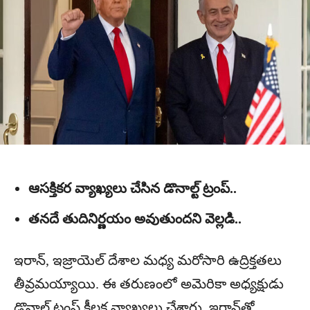
ఆసక్తికర వ్యాఖ్యలు చేసిన డొనాల్ట్ ట్రంప్..
తనదే తుదినిర్ణయం అవుతుందని వెల్లడి..
ఇరాన్, ఇజ్రాయెల్ దేశాల మధ్య మరోసారి ఉద్రిక్తతలు
తీవ్రమయ్యాయి. ఈ తరుణంలో అమెరికా అధ్యక్షుడు
డొనాల్డ్‌ ట్రంప్‌ కీలక వ్యాఖ్యలు చేశారు. ఇరాన్‌తో