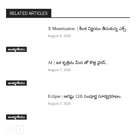
RELATED ARTICLES
X Monetization | కీలక నిర్ణయం తీసుకున్న ఎక్స్..
August 8, 2026
అంతర్జాతీయం
AI | ఇక కృత్రిమ మీద తో కొత్త వైరస్..
August 7, 2026
అంతర్జాతీయం
Eclipse | ఆగష్టు 12న సంపూర్ణ సూర్యగ్రహణం..
August 7, 2026
అంతర్జాతీయం