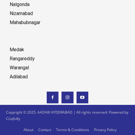
Nalgonda
Nizamabad
Mahabubnagar
Medak
Rangareddy
Warangal
Adilabad
Copyright © 2025. AADAB HYDERABAD | All rights reserved. Powered by
CLiqfully
About
Contact
Terms & Conditions
Privacy Policy