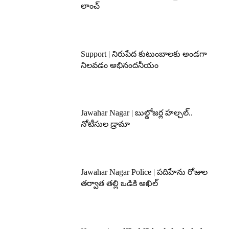
లాంచ్
Support | నిరుపేద కుటుంబాలకు అండగా
నిలవడం అభినందనీయం
Jawahar Nagar | బుల్డోజర్ల హల్చల్..
నోటీసుల డ్రామా
Jawahar Nagar Police | పదిహేను రోజుల
తర్వాత తల్లి ఒడికి అఖిల్