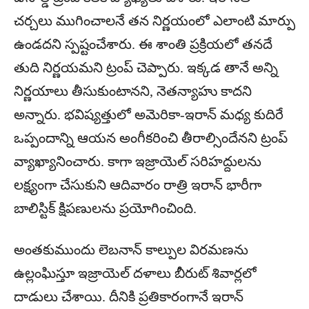
చర్చలు ముగించాలనే తన నిర్ణయంలో ఎలాంటి మార్పు
ఉండదని స్పష్టంచేశారు. ఈ శాంతి ప్రక్రియలో తనదే
తుది నిర్ణయమని ట్రంప్ చెప్పారు. ఇక్కడ తానే అన్ని
నిర్ణయాలు తీసుకుంటానని, నెతన్యాహు కాదని
అన్నారు. భవిష్యత్తులో అమెరికా-ఇరాన్ మధ్య కుదిరే
ఒప్పందాన్ని ఆయన అంగీకరించి తీరాల్సిందేనని ట్రంప్
వ్యాఖ్యానించారు. కాగా ఇజ్రాయెల్ సరిహద్దులను
లక్ష్యంగా చేసుకుని ఆదివారం రాత్రి ఇరాన్ భారీగా
బాలిస్టిక్ క్షిపణులను ప్రయోగించింది.
అంతకుముందు లెబనాన్ కాల్పుల విరమణను
ఉల్లంఘిస్తూ ఇజ్రాయెల్ దళాలు బీరుట్‌ శివార్లలో
దాడులు చేశాయి. దీనికి ప్రతికారంగానే ఇరాన్