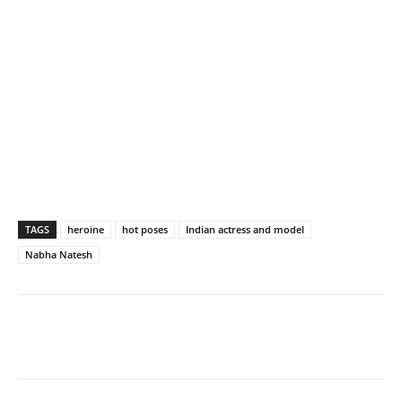
TAGS
heroine
hot poses
Indian actress and model
Nabha Natesh