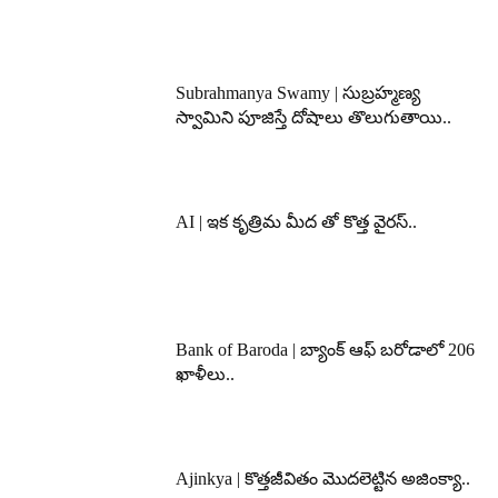
Subrahmanya Swamy | సుబ్రహ్మణ్య
స్వామిని పూజిస్తే దోషాలు తొలుగుతాయి..
AI | ఇక కృత్రిమ మీద తో కొత్త వైరస్..
Bank of Baroda | బ్యాంక్‌ ఆఫ్‌ బరోడాలో 206
ఖాళీలు..
Ajinkya | కొత్తజీవితం మొదలెట్టిన అజింక్యా..