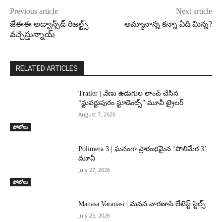
Previous article
Next article
జేఈఈ అడ్వాన్స్‌డ్‌ రిజల్ట్స్
అమ్మానాన్న కన్నా ఏది మిన్న?
వచ్చేస్తున్నాయ్
RELATED ARTICLES
Trailer | వేణు ఉడుగుల లాంచ్ చేసిన
“స్టువర్టుపురం స్టూడెంట్స్” మూవీ ట్రైలర్
August 7, 2026
ఫోటోలు
Polimera 3 | ఘనంగా ప్రారంభమైన ‘పొలిమేర 3’
మూవీ
July 27, 2026
ఫోటోలు
Manasa Varanasi | మనస వారణాసి లేటెస్ట్ స్టిల్స్
July 25, 2026