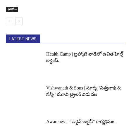
ఫోటోలు
LATEST NEWS
Health Camp | బ్రహ్మాజీ వాడిలో ఉచిత హెల్త్
క్యాంప్.
Vishwanath & Sons | సూర్య ‘విశ్వనాథ్ &
సన్స్’ మూవీ ట్రైలర్ విడుదల
Awareness | “అరైవ్ అలైవ్” కార్యక్రమం..