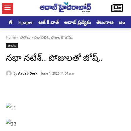
Epaper
ఆజ్ కీ బాత్
ఆదాబ్ ప్రత్యేకం
తెలంగాణ
ఆంధ్రప్ర
Home
ఫోటోలు
నభా నటేశ్.. పోజులతో జోష్..
ఫోటోలు
నభా నటేశ్.. పోజులతో జోష్..
By
Aadab Desk
June 1, 2025 11:04 am