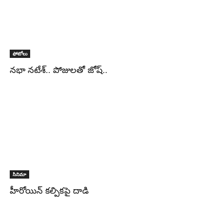
ఫోటోలు
నభా నటేశ్.. పోజులతో జోష్..
సినిమా
హీరోయిన్ కల్పికపై దాడి