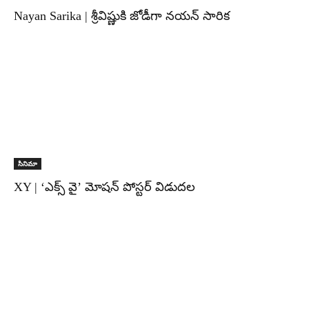
Nayan Sarika | శ్రీవిష్ణుకి జోడీగా నయన్ సారిక
సినిమా
XY | ‘ఎక్స్ వై’ మోషన్ పోస్టర్ విడుదల