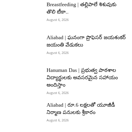
Breastfeeding | తల్లిపాలే శిశువుకు
తొలి టీకా..
August 6, 2026
Aliabad | ఘనంగా ప్రొఫెసర్ జయశంకర్
జయంతి వేడుకలు
August 6, 2026
Hanuman Das | ప్రభుత్వ పాఠశాల
విద్యార్థులకు అవసరమైన సహాయం
అందిస్తాం
August 6, 2026
Aliabad | రూ.6 లక్షలతో యూజీడీ
నిర్మాణ పనులకు శ్రీకారం
August 6, 2026