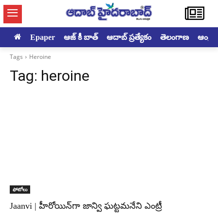
Epaper
ఆజ్ కీ బాత్
ఆదాబ్ ప్రత్యేకం
తెలంగాణ
ఆంధ్రప్ర
Tags
Heroine
Tag:
heroine
ఫోటోలు
Jaanvi | హీరోయిన్‌గా జాన్వి ఘట్టమనేని ఎంట్రీ