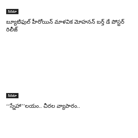
సినిమా
బ్యూటిఫుల్ హీరోయిన్ మాళవిక మోహనన్ బర్త్ డే పోస్టర్
రిలీజ్
సినిమా
‘‘స్నేహా’’లయం.. చీరల వ్యాపారం..