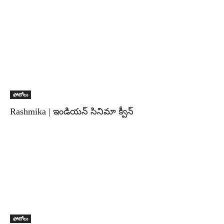
ఫోటోలు
Rashmika | ఇండియన్ సినిమా క్వీన్
ఫోటోలు