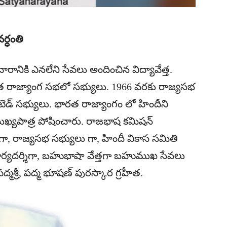
్ధంతి
నికి ఎనలేని సేవలు అందించిన విద్యావేత్త.
రత రాజ్యాంగ సభలో సభ్యులు. 1966 వరకు రాజ్యసభ
ెడ్ సభ్యులు. భారత రాజ్యాంగం లో హిందీని
్యపాత్ర పోషించారు. రాజభాష కమిషన్
ా, రాజ్యసభ సభ్యులు గా, హిందీ వికాస సమితి
 కార్యదర్శిగా, బహుభాషా వేత్తగా బహుముఖ సేవలు
ద్మశ్రీ, పద్మ భూషణ్ పురస్కార గ్రహీత.