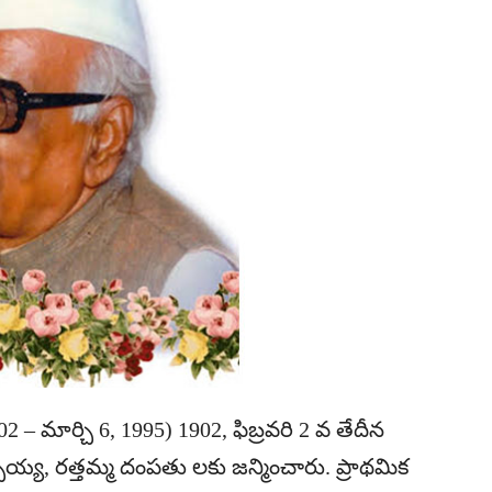
– మార్చి 6, 1995) 1902, ఫిబ్రవరి 2 వ తేదీన
చ్చయ్య, రత్తమ్మ దంపతు లకు జన్మించారు. ప్రాథమిక