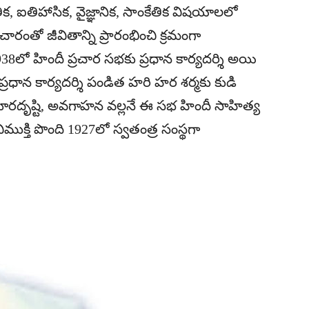
 ఐతిహాసిక, వైజ్ఞానిక, సాంకేతిక విషయాలలో
ారంతో జీవితాన్ని ప్రారంభించి క్రమంగా
38లో హిందీ ప్రచార సభకు ప్రధాన కార్యదర్శి అయి
్రధాన కార్యదర్శి పండిత హరి హర శర్మకు కుడి
ృష్టి, అవగాహన వల్లనే ఈ సభ హిందీ సాహిత్య
ుక్తి పొంది 1927లో స్వతంత్ర సంస్థగా