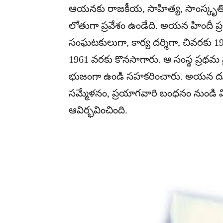
ఆయనకు రాజకీయ, సాహిత్య, సాంస్కృతిక,
లోతుగా ప్రవేశం ఉండేది. అయన హిందీ ప్రచ
సంఘటకులుగా, కార్య దర్శిగా, చివరకు 19
1961 వరకు కొనసాగారు. ఆ సంస్థ ప్రథమ ప
భుజంగా ఉండి సహకరించారు. అయన దూరద
సమ్మేళనం, ప్రయాగవారి బంధనం నుండి విమ
ఆవిర్భవించింది.