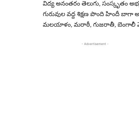
విద్య అనంతరం తెలుగు, సంస్కృతం అభ్
గురువుల వద్ద శిక్షణ పొంది హిందీ బాగా 
మలయాళం, మరాఠీ, గుజరాతీ, బెంగాలీ మొ
- Advertisement -