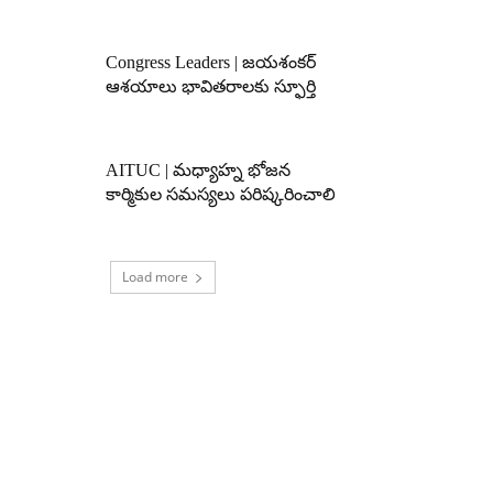
Congress Leaders | జయశంకర్
ఆశయాలు భావితరాలకు స్ఫూర్తి
AITUC | మధ్యాహ్న భోజన
కార్మికుల సమస్యలు పరిష్కరించాలి
Load more