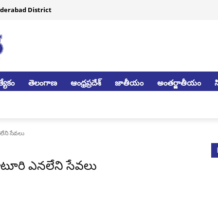
derabad District
్యేకం
తెలంగాణ
ఆంధ్రప్రదేశ్
జాతీయం
అంతర్జాతీయం
లేని సేవలు
 మోటూరి ఎనలేని సేవలు