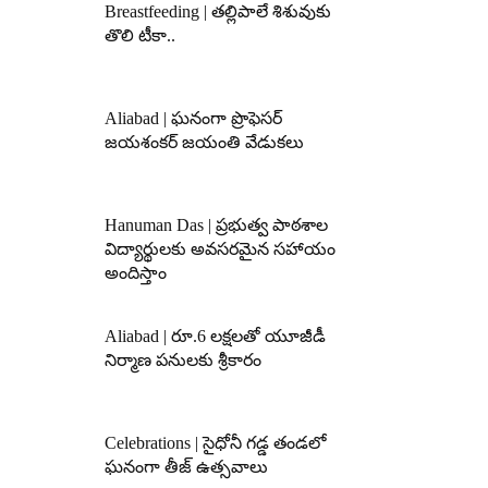
Breastfeeding | తల్లిపాలే శిశువుకు
తొలి టీకా..
Aliabad | ఘనంగా ప్రొఫెసర్
జయశంకర్ జయంతి వేడుకలు
Hanuman Das | ప్రభుత్వ పాఠశాల
విద్యార్థులకు అవసరమైన సహాయం
అందిస్తాం
Aliabad | రూ.6 లక్షలతో యూజీడీ
నిర్మాణ పనులకు శ్రీకారం
Celebrations | సైధోనీ గడ్డ తండలో
ఘనంగా తీజ్ ఉత్సవాలు