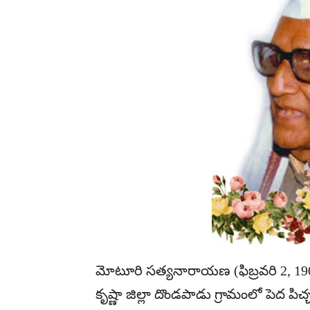
మోటూరి సత్యనారాయణ (ఫిబ్రవరి 2, 1902 
కృష్ణా జిల్లా దొండపాడు గ్రామంలో పెద పి