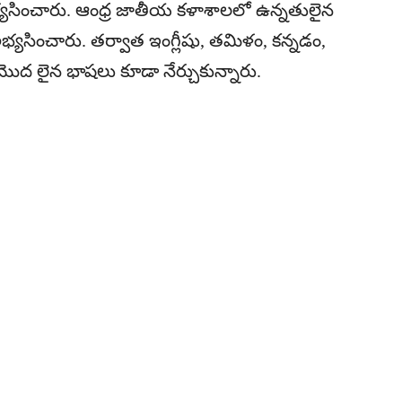
యసించారు. ఆంధ్ర జాతీయ కళాశాలలో ఉన్నతులైన
అభ్యసించారు. తర్వాత ఇంగ్లీషు, తమిళం, కన్నడం,
ద లైన భాషలు కూడా నేర్చుకున్నారు.