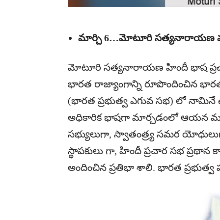
మార్చి 6…మోటూరి సత్యనారాయణ వర
మోటూరి సత్యనారాయణ హిందీ భాష ప్రచారా
భారత రాజ్యాంగాన్ని రూపొందించిన భా
(భారత ప్రభుత్వ ఎగువ సభ) లో నామినే ట
అధికారిక భాషగా మార్చడంలో ఆయన ముఖ
సభ్యులుగా, స్వాతంత్ర్య సమర యోధులుగ
స్థాపకులు గా, హిందీ ప్రచార సభ ప్రథాన
అందించిన ప్రతిభా శాలి. భారత ప్రభుత్వ ప