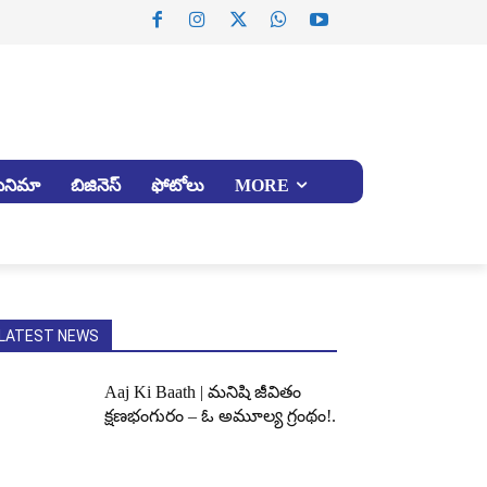
సినిమా
బిజినెస్
ఫోటోలు
MORE
LATEST NEWS
Aaj Ki Baath | మనిషి జీవితం
క్షణభంగురం – ఓ అమూల్య గ్రంథం!.