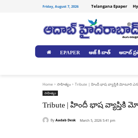
Telangana Epaper
Hy
Friday, August 7, 2026
EPAPER
ఆజ్ కీ బాత్
ఆదాబ్ ప్రత
జిల్లాలు
Home
సాహిత్యం
Tribute | హిందీ భాష వ్యాప్తికి మోటూరి ఎన
సాహిత్యం
Tribute | హిందీ భాష వ్యాప్తికి
By
Aadab Desk
March 5, 2026 5:41 pm