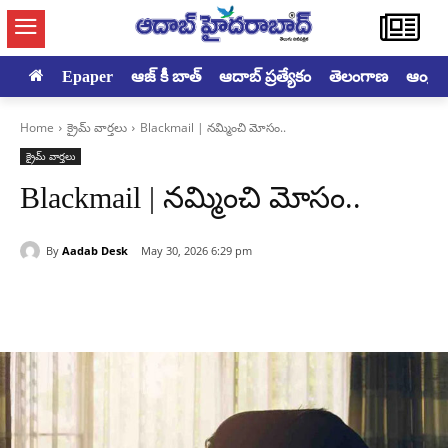
Epaper
ఆజ్ కీ బాత్
ఆదాబ్ ప్రత్యేకం
తెలంగాణ
ఆంధ్రప్ర
Home
క్రైమ్ వార్తలు
Blackmail | నమ్మించి మోసం..
క్రైమ్ వార్తలు
Blackmail | నమ్మించి మోసం..
By
Aadab Desk
May 30, 2026 6:29 pm