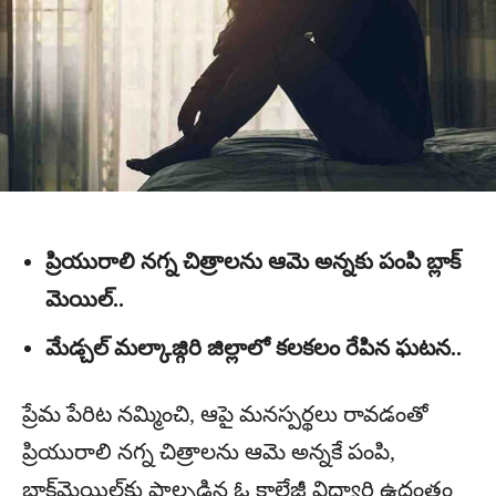
ప్రియురాలి నగ్న చిత్రాలను ఆమె అన్నకు పంపి బ్లాక్
మెయిల్..
మేడ్చల్ మల్కాజ్గిరి జిల్లాలో కలకలం రేపిన ఘటన..
ప్రేమ పేరిట నమ్మించి, ఆపై మనస్పర్థలు రావడంతో
ప్రియురాలి నగ్న చిత్రాలను ఆమె అన్నకే పంపి,
బ్లాక్‌మెయిల్‌కు పాల్పడిన ఓ కాలేజీ విద్యార్థి ఉదంతం