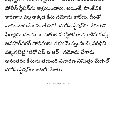
పోలీస్ స్టేషన్‌ను ఆశ్రయించారు. అయితే, సాంకేతిక
కారణాల వల్ల అక్కడ కేసు నమోదు కాలేదు. దీంతో
వారు వెంటనే జవహర్‌నగర్ పోలీస్ స్టేషన్‌కు చేరుకుని
ఫిర్యాదు చేశారు. బాధితుల పరిస్థితిని అర్థం చేసుకున్న
జవహర్‌నగర్ పోలీసులు తక్షణమే స్పందించి, పరిధిని
పక్కనబెట్టి ‘జీరో ఎఫ్ ఐ ఆర్ ’ నమోదు చేశారు.
అనంతరం కేసును తదుపరి విచారణ నిమిత్తం మేడ్చల్
పోలీస్ స్టేషన్‌కు బదిలీ చేశారు.
- Advertisement -