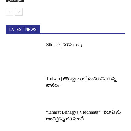
LATEST NEWS
Silence | మౌన భాష
Tadwai | తాడ్వాయి లో దంచి కొడుతున్న
వానలు..
“Bharat Bhhagya Viddhaata” | మూవీ ను
అందిస్తోన్న జీ5 హిందీ