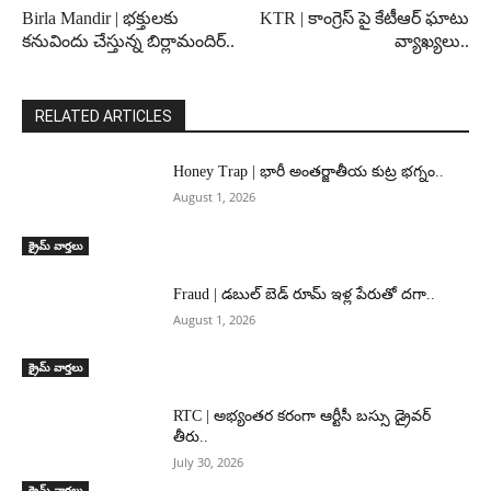
Birla Mandir | భక్తులకు
KTR | కాంగ్రెస్ పై కేటీఆర్ ఘాటు
కనువిందు చేస్తున్న బిర్లామందిర్..
వ్యాఖ్యలు..
RELATED ARTICLES
Honey Trap | భారీ అంతర్జాతీయ కుట్ర భగ్నం..
August 1, 2026
క్రైమ్ వార్తలు
Fraud | డబుల్ బెడ్ రూమ్ ఇళ్ల పేరుతో దగా..
August 1, 2026
క్రైమ్ వార్తలు
RTC | అభ్యంతర కరంగా ఆర్టీసీ బస్సు డ్రైవర్
తీరు..
July 30, 2026
క్రైమ్ వార్తలు