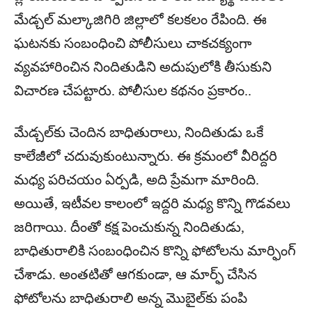
మేడ్చల్ మల్కాజిగిరి జిల్లాలో కలకలం రేపింది. ఈ
ఘటనకు సంబంధించి పోలీసులు చాకచక్యంగా
వ్యవహారించిన నిందితుడిని అదుపులోకి తీసుకుని
విచారణ చేపట్టారు. పోలీసుల కథనం ప్రకారం..
మేడ్చల్‌కు చెందిన బాధితురాలు, నిందితుడు ఒకే
కాలేజీలో చదువుకుంటున్నారు. ఈ క్రమంలో వీరిద్దరి
మధ్య పరిచయం ఏర్పడి, అది ప్రేమగా మారింది.
అయితే, ఇటీవల కాలంలో ఇద్దరి మధ్య కొన్ని గొడవలు
జరిగాయి. దీంతో కక్ష పెంచుకున్న నిందితుడు,
బాధితురాలికి సంబంధించిన కొన్ని ఫోటోలను మార్ఫింగ్
చేశాడు. అంతటితో ఆగకుండా, ఆ మార్ఫ్ చేసిన
ఫోటోలను బాధితురాలి అన్న మొబైల్‌కు పంపి