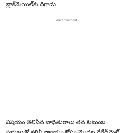
బ్లాక్‌మెయిల్‌కు దిగాడు.
- Advertisement -
విషయం తెలిసిన బాధితురాలు తన కుటుంబ
సభ్యులతో కలిసి న్యాయం కోసం మొదట నేరేడ్‌మెట్