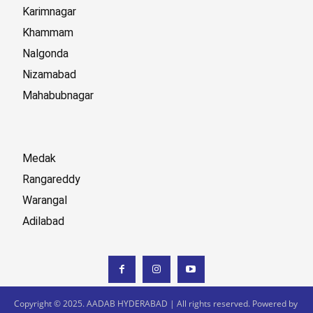
Karimnagar
Khammam
Nalgonda
Nizamabad
Mahabubnagar
Medak
Rangareddy
Warangal
Adilabad
Copyright © 2025. AADAB HYDERABAD | All rights reserved. Powered by