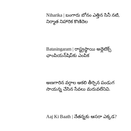
Niharika | బంగారు బోనం ఎత్తిన సినీ నటి,
నిర్మాత నిహారిక కొణిదెల
Batasingaram | రాష్ట్రస్థాయి అథ్లెటిక్స్
ఛాంపియన్‌షిప్‌కు ఎంపిక
అణగారిన వర్గాల ఆకలి తీర్చిన పండుగ
సాయన్న చేసిన సేవలు మరువలేనివి.
Aaj Ki Baath | నేతన్నకు ఆసరా ఎక్కడ?