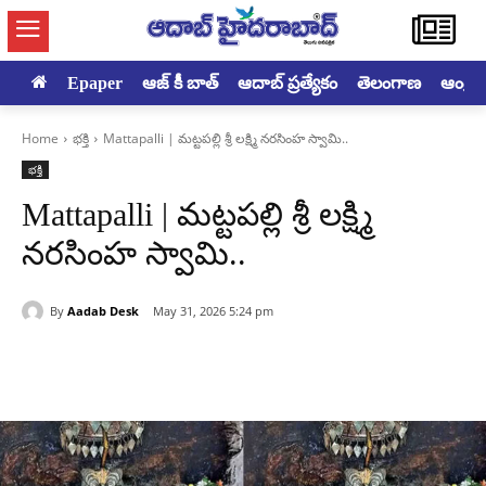
Epaper
ఆజ్ కీ బాత్
ఆదాబ్ ప్రత్యేకం
తెలంగాణ
ఆంధ్రప్ర
Home
భక్తి
Mattapalli | మట్టపల్లి శ్రీ లక్ష్మి నరసింహ స్వామి..
భక్తి
Mattapalli | మట్టపల్లి శ్రీ లక్ష్మి
నరసింహ స్వామి..
By
Aadab Desk
May 31, 2026 5:24 pm