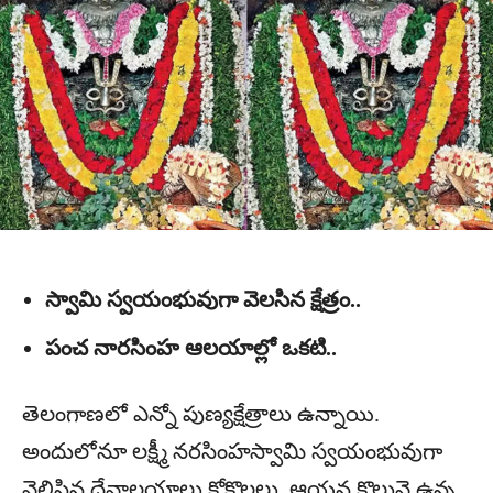
స్వామి స్వయంభువుగా వెలసిన క్షేత్రం..
పంచ నారసింహ ఆలయాల్లో ఒకటి..
తెలంగాణలో ఎన్నో పుణ్యక్షేత్రాలు ఉన్నాయి.
అందులోనూ లక్ష్మీ నరసింహస్వామి స్వయంభువుగా
వెలిసిన దేవాలయాలు కోకొల్లలు. ఆయన కొలువై ఉన్న