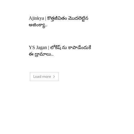
Ajinkya | కొత్తజీవితం మొదలెట్టిన
అజింక్యా..
YS Jagan | లోకేష్ ను కాపాడేందుకే
ఈ డ్రామాలు..
Load more