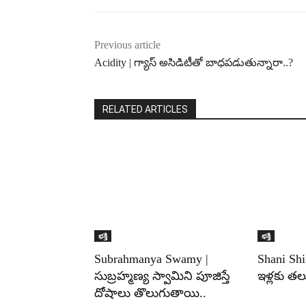
Previous article
Acidity | గ్యాస్ అసిడిటీతో బాధపడుతున్నారా..?
RELATED ARTICLES
భక్తి
భక్తి
Subrahmanya Swamy |
Shani Shi
సుబ్రహ్మణ్య స్వామిని పూజిస్తే
ఇళ్లకు త
దోషాలు తొలుగుతాయి..