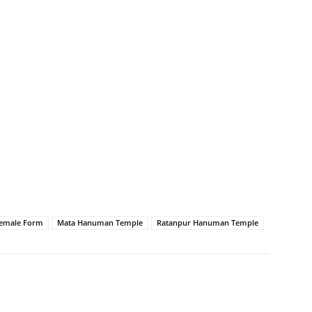
emale Form
Mata Hanuman Temple
Ratanpur Hanuman Temple