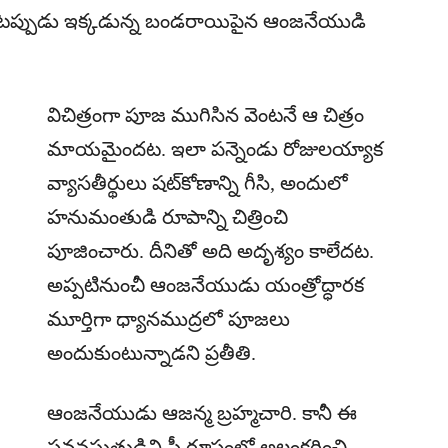
ేసేటప్పుడు ఇక్కడున్న బండరాయిపైన ఆంజనేయుడి
విచిత్రంగా పూజ ముగిసిన వెంటనే ఆ చిత్రం
మాయమైందట. ఇలా పన్నెండు రోజులయ్యాక
వ్యాసతీర్థులు షట్‌కోణాన్ని గీసి, అందులో
హనుమంతుడి రూపాన్ని చిత్రించి
పూజించారు. దీనితో అది అదృశ్యం కాలేదట.
అప్పటినుంచీ ఆంజనేయుడు యంత్రోద్ధారక
మూర్తిగా ధ్యానముద్రలో పూజలు
అందుకుంటున్నాడని ప్రతీతి.
ఆంజనేయుడు ఆజన్మ బ్రహ్మచారి. కానీ ఈ
పవనసుతుడిని స్త్రీ రూపంలో అలంకరించి,