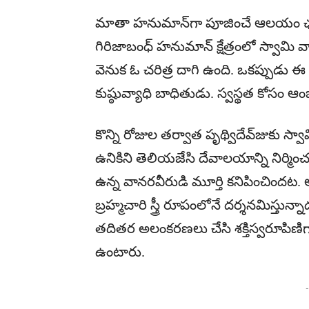
మాతా హనుమాన్‌గా పూజించే ఆలయం ఛత్తీస
గిరిజాబంధ్ హనుమాన్ క్షేత్రంలో స్వామి వార
వెనుక ఓ చరిత్ర దాగి ఉంది. ఒకప్పుడు ఈ ప
కుష్ఠువ్యాధి బాధితుడు. స్వస్థత కోసం
కొన్ని రోజుల తర్వాత పృథ్విదేవ్​జుకు స్
ఉనికిని తెలియజేసి దేవాలయాన్ని నిర్మించమ
ఉన్న వానరవీరుడి మూర్తి కనిపించిందట. ఆ వ
బ్రహ్మచారి స్త్రీ రూపంలోనే దర్శనమిస్తు
తదితర అలంకరణలు చేసి శక్తిస్వరూపిణిగా
ఉంటారు.
-