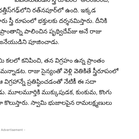
్​గఢ్​లోని రత్​నపూర్​లో ఉంది. ఇక్కడ
ు స్త్రీ రూపంలో భక్తులకు దర్శనమిస్తారు. దీనికి
్రాంతాన్ని పాలించిన పృథ్విదేవ్‌జు అనే రాజు
 ఆంజనేయుడిని పూజించాడు.
వామి కలలో కనిపించి, తన విగ్రహం ఉన్న ప్రాంతం
న్నాడట. రాజు సైన్యంతో వెళ్లి వెతికితే స్త్రీరూపంలో
ిగ్రహాన్నే ప్రతిష్ఠించడంతో నేటికీ ఈ సదా
న్నాడు. మూలమూర్తికి ముక్కుపుడక, కుంకుమ, కొంగు
 కొలుస్తారు. స్వామి భుజాలపైన రామలక్ష్మణులు
 Advertisement -