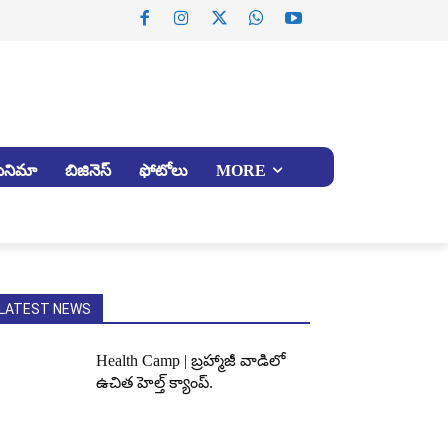
సినిమా
బిజినెస్
ఫోటోలు
MORE
LATEST NEWS
Health Camp | బ్రహ్మాజీ వాడిలో
ఉచిత హెల్త్ క్యాంప్.