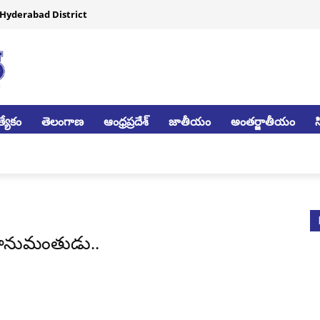
Hyderabad District
్యేకం
తెలంగాణ
ఆంధ్రప్రదేశ్
జాతీయం
అంతర్జాతీయం
ో హనుమంతుడు..