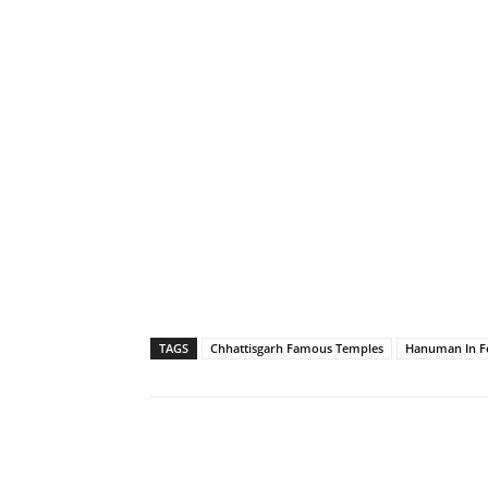
TAGS
Chhattisgarh Famous Temples
Hanuman In F