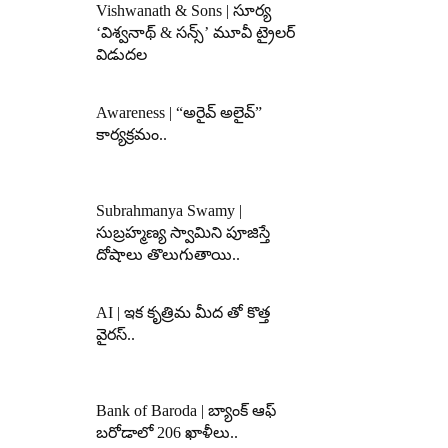
Vishwanath & Sons | సూర్య
‘విశ్వనాథ్ & సన్స్’ మూవీ ట్రైలర్
విడుదల
Awareness | “అరైవ్ అలైవ్”
కార్యక్రమం..
Subrahmanya Swamy |
సుబ్రహ్మణ్య స్వామిని పూజిస్తే
దోషాలు తొలుగుతాయి..
AI | ఇక కృత్రిమ మీద తో కొత్త
వైరస్..
Bank of Baroda | బ్యాంక్‌ ఆఫ్‌
బరోడాలో 206 ఖాళీలు..