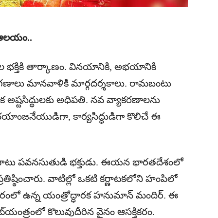
న ఆలయం..
భక్తికి తార్కాణం. వినయానికి, అభయానికి
గణాలు మానవాళికి మార్గదర్శకాలు. రామబంటు
క అష్టసిద్ధులకు అధిపతి. నవ వ్యాకరణాలను
ంజనేయుడిగా, కార్యసిద్ధుడిగా కొలిచే ఈ
తో పాటు పవనసుతుడి భక్తుడు. ఈయన భారతదేశంలో
ిష్ఠించారు. వాటిల్లో ఒకటి కర్ణాటకలోని హంపిలో
ంలో ఉన్న యంత్రోద్ధారక హనుమాన్‌ మందిర్‌. ఈ
ంత్రంలో కొలువుదీరిన వైనం ఆసక్తికరం.