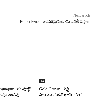
Next article
Border Fence | అవసరమైన భూమి బదిలీ చేస్తాం..
భక్తి
ngnapur | ఈ వూర్లో
Gold Crown | షిర్డీ
లుపులుండవు..
సాయినాధుడికి భారీకానుక..