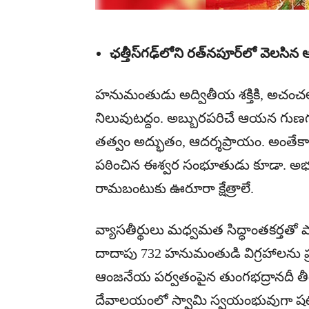
ఛత్తీస్​గఢ్​లోని రత్​నపూర్​లో వెలసి
హనుమంతుడు అద్వితీయ శక్తికి, అచంచల 
నిలువుటద్దం. అబ్బురపరిచే ఆయన గుణ
తత్వం అద్భుతం, ఆదర్శప్రాయం. అంతేకా
పఠించిన ఈశ్వర సంభూతుడు కూడా. అభయా
రామబంటుకు ఊరూరా క్షేత్రాలే.
వ్యాసతీర్థులు మధ్వమత సిద్ధాంతకర్త
దాదాపు 732 హనుమంతుడి విగ్రహాలను ప్రత
ఆంజనేయ పర్వతంపైన తుంగభద్రానదీ తీర
దేవాలయంలో స్వామి స్వయంభువుగా షట్‌య