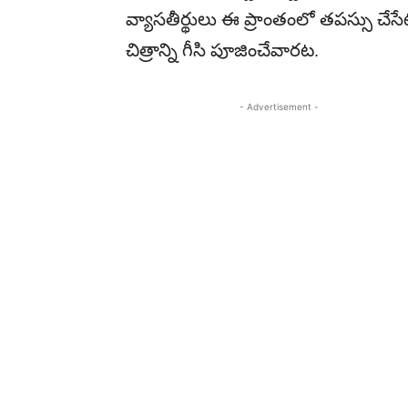
వ్యాసతీర్థులు ఈ ప్రాంతంలో తపస్సు చ
చిత్రాన్ని గీసి పూజించేవారట.
- Advertisement -