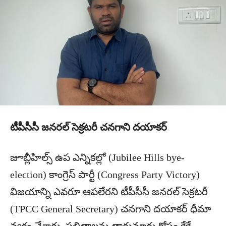
టీపీసీసీ జనరల్ సెక్రటరీ చనగాని దయాకర్
జూబ్లీహిల్స్ ఉప ఎన్నికల్లో (Jubilee Hills bye-
election) కాంగ్రెస్ పార్టీ (Congress Party Victory)
విజయాన్ని ఎవరూ ఆపలేరని టీపీసీసీ జనరల్ సెక్రటరీ
(TPCC General Secretary) చనగాని దయాకర్ ధీమా