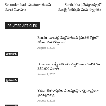
Secunderabad | ఘనంగా తులసీ
Seethakka | నెదర్లాండ్స్‌లో
మాత వివాహం
మంత్రి సీతక్కకు ఘన స్వాగతం
RELATED ARTICLES
Bonalu | నాంపల్లి మెట్రోపాలిటన్ క్రిమినల్ కోర్టులో
బోనాల మహోత్సవాలు
August 3, 2026
హైదరాబాద్‌
Donation | లక్ష్మీ నరసింహ స్వామి ఆలయానికి రూ.
2,50,000 విరాళం..
August 1, 2026
హైదరాబాద్‌
Yatra | గీత కార్మికుల సమస్యలపై రాష్ట్రవ్యాప్తంగా
చైతన్యయాత్ర
August 1, 2026