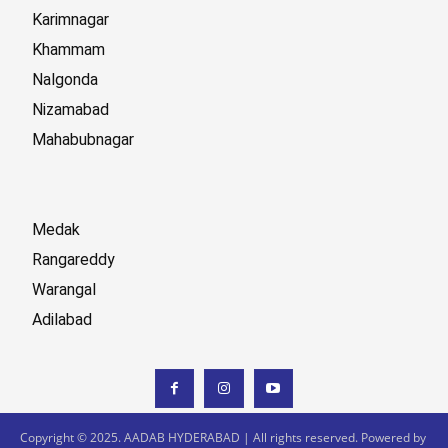
Karimnagar
Khammam
Nalgonda
Nizamabad
Mahabubnagar
Medak
Rangareddy
Warangal
Adilabad
Copyright © 2025. AADAB HYDERABAD | All rights reserved. Powered by