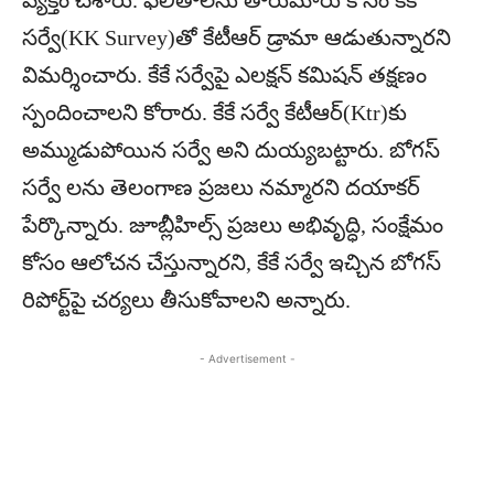
వ్యక్తం చేశారు. ఫలితాలను తారుమారు కోసం కేకే
సర్వే(KK Survey)తో కేటీఆర్ డ్రామా ఆడుతున్నారని
విమర్శించారు. కేకే సర్వేపై ఎలక్షన్ కమిషన్ తక్షణం
స్పందించాలని కోరారు. కేకే సర్వే కేటీఆర్‌(Ktr)కు
అమ్ముడుపోయిన సర్వే అని దుయ్యబట్టారు. బోగస్
సర్వే లను తెలంగాణ ప్రజలు నమ్మారని దయాకర్
పేర్కొన్నారు. జూబ్లీహిల్స్ ప్రజలు అభివృద్ధి, సంక్షేమం
కోసం ఆలోచన చేస్తున్నారని, కేకే సర్వే ఇచ్చిన బోగస్
రిపోర్ట్‌పై చర్యలు తీసుకోవాలని అన్నారు.
- Advertisement -