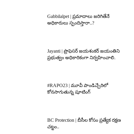
Gabbilalpet | ప్రమాదాలు జరిగితేనే
అధికారులు స్పందిస్తారా..?
Jayanti | ప్రొఫెసర్ జయశంకర్ జయంతిని
ప్రభుత్వం అధికారికంగా నిర్వహించాలి.
#RAPO23 | మూవీ పాండిచ్చేరిలో
కోనసాగుతున్న షూటింగ్
BC Protection | బీసీల కోసం ప్రత్యేక రక్షణ
చట్టం..