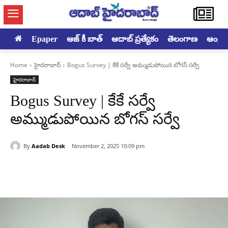
Epaper
ఆజ్ కీ బాత్
ఆదాబ్ ప్రత్యేకం
తెలంగాణ
ఆంధ్రప్ర
Home
హైదరాబాద్‌
Bogus Survey | కేకే సర్వే అమ్ముడుపోయిన బోగస్ సర్వే
హైదరాబాద్‌
Bogus Survey | కేకే సర్వే
అమ్ముడుపోయిన బోగస్ సర్వే
By
Aadab Desk
November 2, 2025 10:09 pm