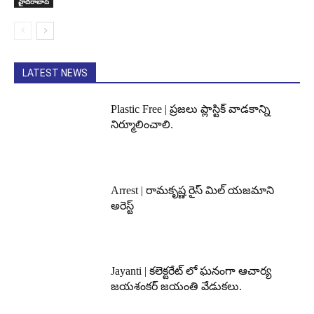
హైదరాబాద్‌
LATEST NEWS
Plastic Free | ప్రజలు ప్లాస్టిక్ వాడకాన్ని
నిర్మూలించాలి.
Arrest | రామకృష్ణ రైస్ మిల్ యజమాని
అరెస్ట్
Jayanti | కలెక్టరేట్ లో ఘనంగా ఆచార్య
జయశంకర్ జయంతి వేడుకలు.