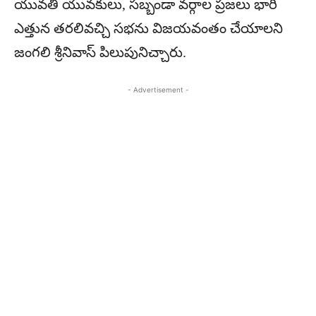
యువతీ యువకులు, సబ్బండా వర్గాల ప్రజలు భారీ
ఎత్తున తరలివచ్చి సభను విజయవంతం చేయాలని
జంగలి శ్రీనివాస్ పిలుపునిచ్చారు.
- Advertisement -