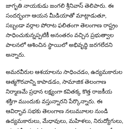
జాగృతి నాయకుడు జంగలి శ్రీనివాస్ తెలిపారు. ఈ
సందర్భంగా ఆయన మీడియాతో మాట్లాడుతూ,
సబ్బండా వర్గాల పోరాట ఫలితంగా తెలంగాణ రాష్ట్రం
సాధించుకున్నప్పటికీ అనంతరం వచ్చిన ప్రభుత్వాల
పాలనలో ఆశించిన స్థాయిలో అభివృద్ధి జరగలేదని
అన్నారు.
అమరవీరుల ఆశయాలను సాధించడం, ఉద్యమకారుల
ఆత్మగౌరవాన్ని కాపాడడం, సామాజిక తెలంగాణ
నిర్మాణమే ప్రధాన లక్ష్యంగా కవితక్క కొత్త రాజకీయ
శక్తిగా ముందుకు వస్తున్నారని పేర్కొన్నారు. ఈ
ఆవిర్భావ సభకు తెలంగాణ నలుమూలల నుండి
ఉద్యమకారులు, మేధావులు, మహిళలు, నిరుద్యోగులు,