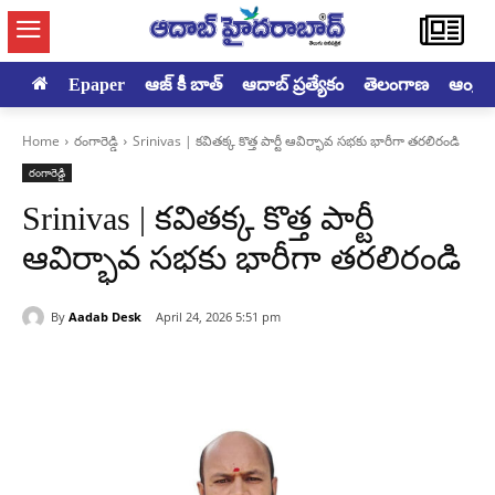
Epaper
ఆజ్ కీ బాత్
ఆదాబ్ ప్రత్యేకం
తెలంగాణ
ఆంధ్రప్ర
Home
రంగారెడ్డి
Srinivas | కవితక్క కొత్త పార్టీ ఆవిర్భావ సభకు భారీగా తరలిరండి
రంగారెడ్డి
Srinivas | కవితక్క కొత్త పార్టీ
ఆవిర్భావ సభకు భారీగా తరలిరండి
By
Aadab Desk
April 24, 2026 5:51 pm