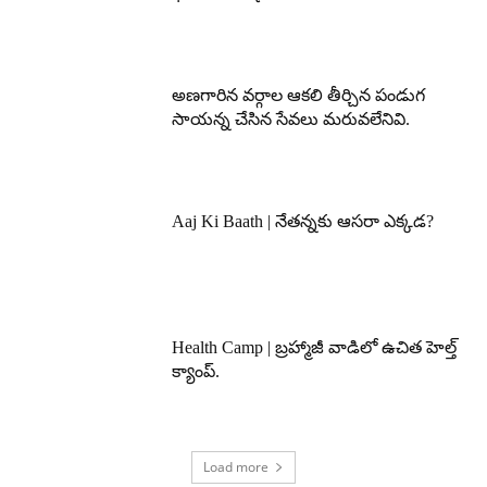
అణగారిన వర్గాల ఆకలి తీర్చిన పండుగ
సాయన్న చేసిన సేవలు మరువలేనివి.
Aaj Ki Baath | నేతన్నకు ఆసరా ఎక్కడ?
Health Camp | బ్రహ్మాజీ వాడిలో ఉచిత హెల్త్
క్యాంప్.
Load more