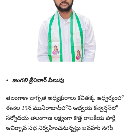
జంగలి శ్రీనివాస్ పిలుపు
తెలంగాణ జాగృతి అధ్యక్షురాలు కవితక్క ఆధ్వర్యంలో
ఈనెల 25న మునీరాబాద్‌లోని ఆధ్వయ కన్వెన్షన్‌లో
సర్వోదయ తెలంగాణ లక్ష్యంగా కొత్త రాజకీయ పార్టీ
ఆవిర్భావ సభ నిర్వహించనున్నట్లు జవహర్ నగర్