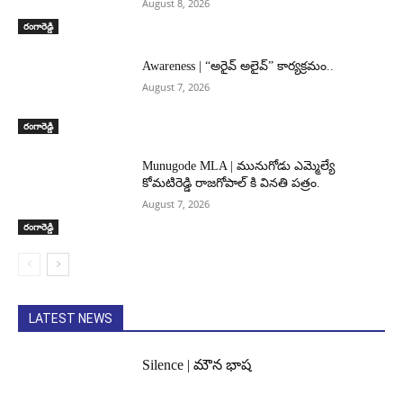
August 8, 2026
రంగారెడ్డి
Awareness | “అరైవ్ అలైవ్” కార్యక్రమం..
August 7, 2026
రంగారెడ్డి
Munugode MLA | మునుగోడు ఎమ్మెల్యే
కోమటిరెడ్డి రాజగోపాల్ కి వినతి పత్రం.
August 7, 2026
రంగారెడ్డి
LATEST NEWS
Silence | మౌన భాష