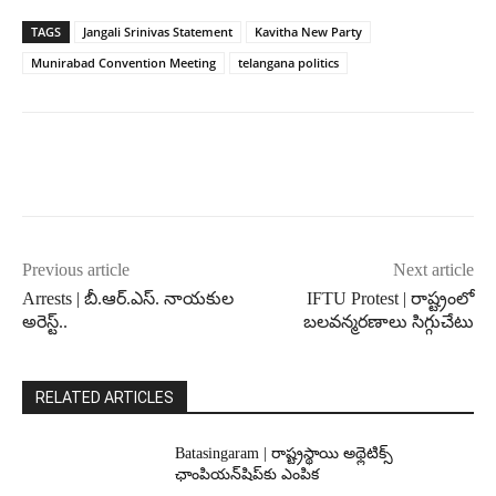
TAGS
Jangali Srinivas Statement
Kavitha New Party
Munirabad Convention Meeting
telangana politics
Previous article
Next article
Arrests | బీ.ఆర్.ఎస్. నాయకుల
IFTU Protest | రాష్ట్రంలో
అరెస్ట్..
బలవన్మరణాలు సిగ్గుచేటు
RELATED ARTICLES
Batasingaram | రాష్ట్రస్థాయి అథ్లెటిక్స్
ఛాంపియన్‌షిప్‌కు ఎంపిక