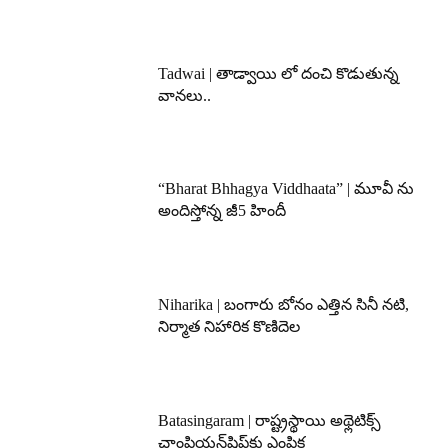
Tadwai | తాడ్వాయి లో దంచి కొడుతున్న
వానలు..
“Bharat Bhhagya Viddhaata” | మూవీ ను
అందిస్తోన్న జీ5 హిందీ
Niharika | బంగారు బోనం ఎత్తిన సినీ నటి,
నిర్మాత నిహారిక కొణిదెల
Batasingaram | రాష్ట్రస్థాయి అథ్లెటిక్స్
ఛాంపియన్‌షిప్‌కు ఎంపిక