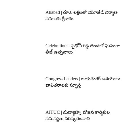
Aliabad | రూ.6 లక్షలతో యూజీడీ నిర్మాణ
పనులకు శ్రీకారం
Celebrations | సైధోనీ గడ్డ తండలో ఘనంగా
తీజ్ ఉత్సవాలు
Congress Leaders | జయశంకర్ ఆశయాలు
భావితరాలకు స్ఫూర్తి
AITUC | మధ్యాహ్న భోజన కార్మికుల
సమస్యలు పరిష్కరించాలి