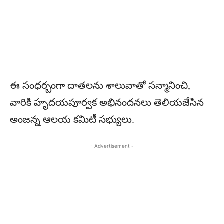
ఈ సంధర్బంగా దాతలను శాలువాతో సన్మానించి,
వారికి హృదయపూర్వక అభినందనలు తెలియజేసిన
అంజన్న ఆలయ కమిటీ సభ్యులు.
- Advertisement -