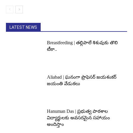
LATEST NEWS
Breastfeeding | తల్లిపాలే శిశువుకు తొలి
టీకా..
Aliabad | ఘనంగా ప్రొఫెసర్ జయశంకర్
జయంతి వేడుకలు
Hanuman Das | ప్రభుత్వ పాఠశాల
విద్యార్థులకు అవసరమైన సహాయం
అందిస్తాం