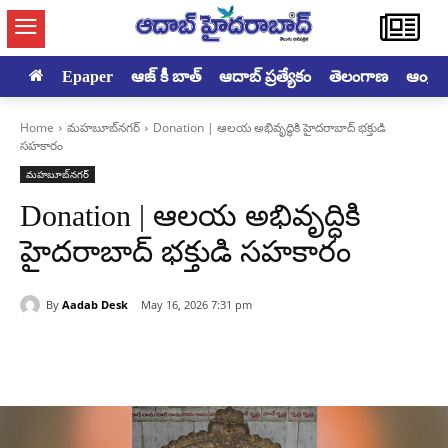
Epaper
ఆజ్ కీ బాత్
ఆదాబ్ ప్రత్యేకం
తెలంగాణ
ఆంధ్రప్ర
Home
మహబూబ్‌నగర్‌
Donation | ఆలయ అభివృద్ధికి హైదరాబాద్ భక్తుడి
సహకారం
మహబూబ్‌నగర్‌
Donation | ఆలయ అభివృద్ధికి
హైదరాబాద్ భక్తుడి సహకారం
By
Aadab Desk
May 16, 2026 7:31 pm