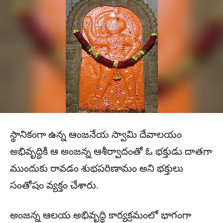
స్థానికంగా ఉన్న ఆంజనేయ స్వామి దేవాలయం
అభివృద్ధికి ఆ అంజన్న ఆశీర్వాదంతో ఓ భక్తుడు దాతగా
ముందుకు రావడం శుభపరిణామం అని భక్తులు
సంతోషం వ్యక్తం చేశారు.
అంజన్న ఆలయ అభివృద్ధి కార్యక్రమంలో భాగంగా