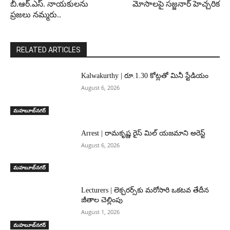
బీ.ఆర్.ఎస్. నాయకులను
మోసాలపై సజ్జనార్ హెచ్చరిక
ప్రజలు నమ్మరు..
RELATED ARTICLES
Kalwakurthy | రూ.1.30 కోట్లతో మినీ స్టేడియం
August 6, 2026
మహబూబ్‌నగర్‌
Arrest | రామకృష్ణ రైస్ మిల్ యజమాని అరెస్ట్
August 6, 2026
మహబూబ్‌నగర్‌
Lecturers | లెక్చరర్స్‌కు మరోసారి ఒకటవ తేదీన
జీతాల చెల్లింపు
August 1, 2026
మహబూబ్‌నగర్‌