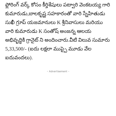
ఫ్లోరింగ్ వర్క్ కోసం కీర్తిశేషులు పట్వారి వెంకటయ్య గారి
కుమారుడు,బాలకృష్ణ సహకారంతో వారి స్నేహితుడు
సుఖీ గ్రూప్ యజమానులు K శ్రీనివాసులు మరియు
వారి కుమారుడు K సంతోష్ అంజన్న ఆలయ
అభివృద్ధికి గ్రానైట్ ని అందించారు.వీటి విలువ సుమారు
5,33,500/- (ఐదు లక్షలా ముప్పై మూడు వేల
ఐదువందలు).
- Advertisement -