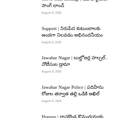
సాంగ్ లాంచ్
August 8, 2026
Support | నిరుపేద కుటుంబాలకు
అండగా నిలవడం అభినందనీయం
August 8, 2026
Jawahar Nagar | బుల్డోజర్ల హల్చల్..
నోటీసుల డ్రామా
August 8, 2026
Jawahar Nagar Police | పదిహేను
రోజుల తర్వాత తల్లి ఒడికి అఖిల్
August 8, 2026
Honour | రాచకొండ కొమురయ్యకు