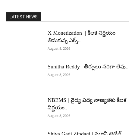
LATEST NEWS
X Monetization | కీలక నిర్ణయం
తీసుకున్న ఎక్స్..
August 8, 2026
Sunitha Reddy | తీర్పులు సరిగా లేవు..
August 8, 2026
NBEMS | వైద్య విద్య నాణ్యతకు కీలక
నిర్ణయం..
August 8, 2026
Shiva Gadi Zindagi | మూవీ టైటిల్,