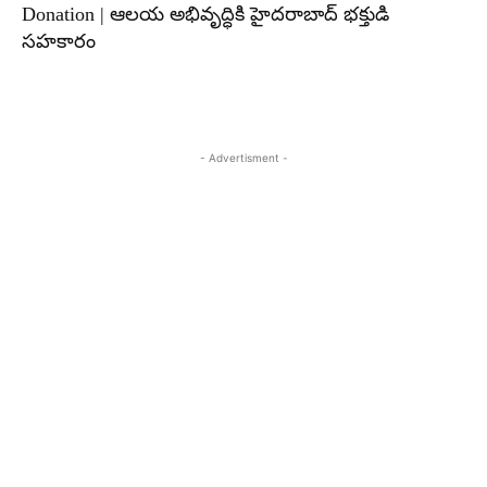
Donation | ఆలయ అభివృద్ధికి హైదరాబాద్ భక్తుడి
సహకారం
- Advertisment -