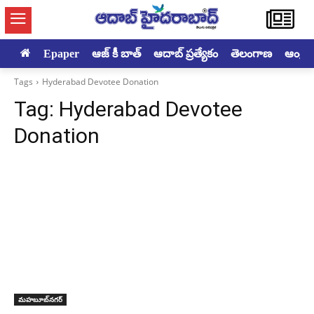
Epaper
ఆజ్ కీ బాత్
ఆదాబ్ ప్రత్యేకం
తెలంగాణ
ఆంధ్రప్ర
Tags
Hyderabad Devotee Donation
Tag:
Hyderabad Devotee
Donation
మహబూబ్‌నగర్‌