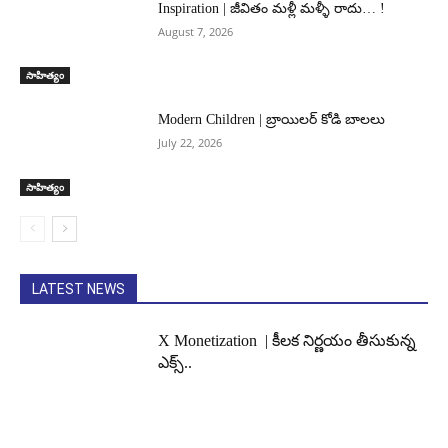
Inspiration | జీవితం మళ్లీ మళ్ళీ రాదు… !
August 7, 2026
సాహిత్యం
Modern Children | బ్రాయిలర్ కోడి బాలలు
July 22, 2026
సాహిత్యం
LATEST NEWS
X Monetization | కీలక నిర్ణయం తీసుకున్న
ఎక్స్..