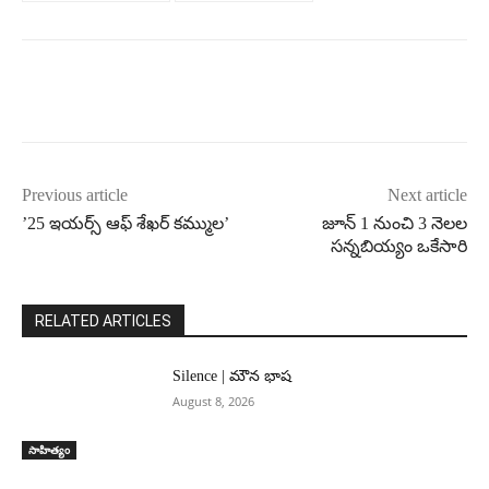
Previous article
Next article
’25 ఇయర్స్ ఆఫ్ శేఖర్‌ కమ్ముల’
జూన్ 1 నుంచి 3 నెలల
సన్నబియ్యం ఒకేసారి
RELATED ARTICLES
Silence | మౌన భాష
August 8, 2026
సాహిత్యం