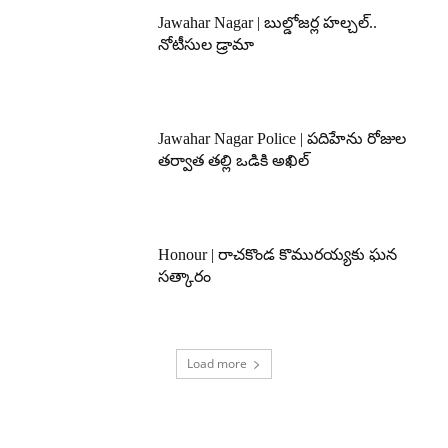
Jawahar Nagar | బుల్డోజర్ల హల్చల్..
నోటీసుల డ్రామా
Jawahar Nagar Police | పదిహేను రోజుల
తర్వాత తల్లి ఒడికి అఖిల్
Honour | రాచకొండ కొమురయ్యకు ఘన
సత్కారం
Load more