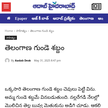
Epaper
ఆజ్ కీ బాత్
ఆదాబ్ ప్రత్యేకం
తెలంగాణ
ఆంధ్రప్ర
Home
సాహిత్యం
తెలంగాణ గుండె శబ్దం
సాహిత్యం
తెలంగాణ గుండె శబ్దం
By
Aadab Desk
May 31, 2025 8:47 pm
ఒక్కసారి తెలంగాణ గుండె శబ్దం చెవులు పెట్టి విను.
అమ్మ గుండె శబ్దమే వినబడుతుంది. నల్లరేగడి నేలల్లో
మొలిచిన తెల్ల బువ్వ మెతుకును అడిగి చూడు. ఆకలి