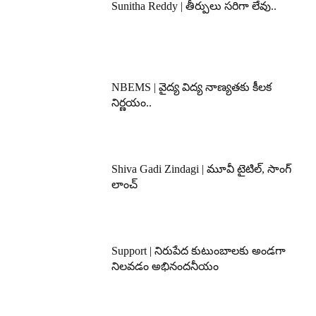
Sunitha Reddy | తీర్పులు సరిగా లేవు..
NBEMS | వైద్య విద్య నాణ్యతకు కీలక
నిర్ణయం..
Shiva Gadi Zindagi | మూవీ టైటిల్, సాంగ్
లాంచ్
Support | నిరుపేద కుటుంబాలకు అండగా
నిలవడం అభినందనీయం