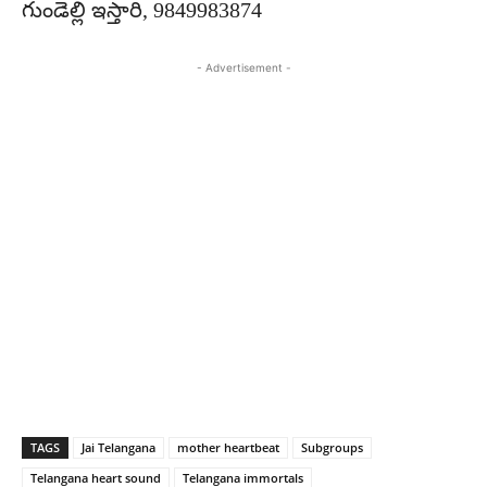
గుండెల్లి ఇస్తారి, 9849983874
- Advertisement -
TAGS
Jai Telangana
mother heartbeat
Subgroups
Telangana heart sound
Telangana immortals