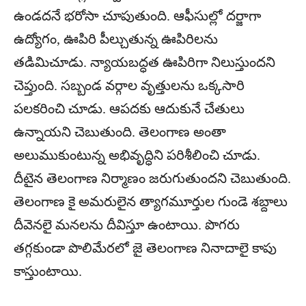
ఉండదనే భరోసా చూపుతుంది. ఆఫీసుల్లో దర్జాగా
ఉద్యోగం, ఊపిరి పీల్చుతున్న ఊపిరిలను
తడిమిచూడు. న్యాయబద్ధత ఊపిరిగా నిలుస్తుందని
చెప్తుంది. సబ్బండ వర్గాల వృత్తులను ఒక్కసారి
పలకరించి చూడు. ఆపదకు ఆదుకునే చేతులు
ఉన్నాయని చెబుతుంది. తెలంగాణ అంతా
అలుముకుంటున్న అభివృద్ధిని పరిశీలించి చూడు.
దీటైన తెలంగాణ నిర్మాణం జరుగుతుందని చెబుతుంది.
తెలంగాణ కై అమరులైన త్యాగమూర్తుల గుండె శబ్దాలు
దీవెనలై మనలను దీవిస్తూ ఉంటాయి. పొగరు
తగ్గకుండా పొలిమేరలో జై తెలంగాణ నినాదాలై కాపు
కాస్తుంటాయి.