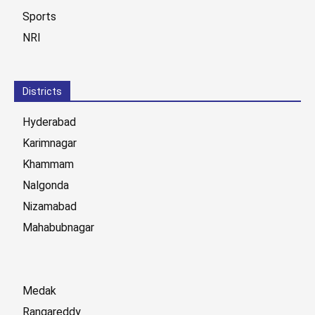
Sports
NRI
Districts
Hyderabad
Karimnagar
Khammam
Nalgonda
Nizamabad
Mahabubnagar
Medak
Rangareddy