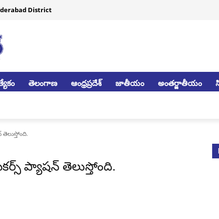
derabad District
్యేకం
తెలంగాణ
ఆంధ్రప్రదేశ్
జాతీయం
అంతర్జాతీయం
తెలుస్తోంది.
్స్ ప్యాషన్ తెలుస్తోంది.