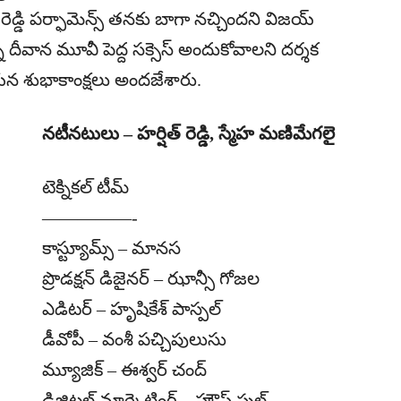
ెడ్డి పర్ఫామెన్స్ తనకు బాగా నచ్చిందని విజయ్
న దీవాన మూవీ పెద్ద సక్సెస్ అందుకోవాలని దర్శక
ు ఆయన శుభాకాంక్షలు అందజేశారు.
నటీనటులు – హర్షిత్ రెడ్డి, స్మేహ మణిమేగలై
టెక్నికల్ టీమ్
—————-
కాస్ట్యూమ్స్ – మానస
ప్రొడక్షన్ డిజైనర్ – ఝాన్సీ గోజల
ఎడిటర్ – హృషికేశ్ పాస్పల్
డీవోపీ – వంశీ పచ్చిపులుసు
మ్యూజిక్ – ఈశ్వర్ చంద్
డిజిటల్ మార్కెటింగ్ – హౌస్ ఫుల్