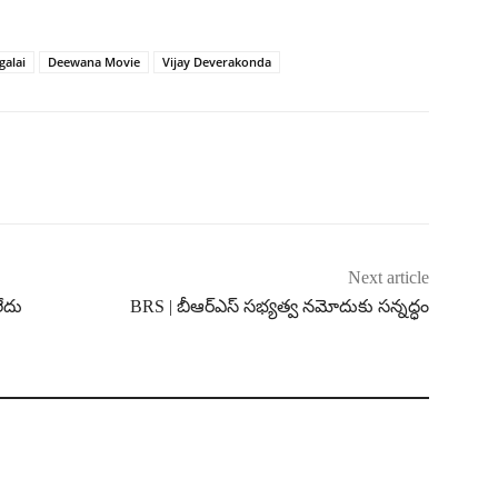
alai
Deewana Movie
Vijay Deverakonda
Next article
లేదు
BRS | బీఆర్ఎస్ సభ్యత్వ నమోదుకు సన్నద్ధం