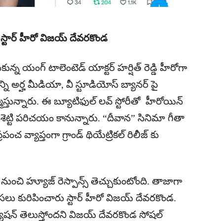
 స్టార్ హీరో విజయ్ దేవరకొండ
న యంగ్ టాలెంటెడ్ యాక్టర్ హర్షిత్ రెడ్డి హీరోగా
ాన్ని అర్హ మీడియా, వీ స్టూడియోస్ బ్యానర్ పై
ిర్మిస్తున్నారు. ఈ బ్యూటిఫుల్ లవ్ స్టోరీతో హీరోయిన్
ిశెట్టి పరిచయం కానున్నారు. “దీవాన” సినిమా గీతా
్రపంచ వ్యాప్తంగా గ్రాండ్ థియేట్రికల్ రిలీజ్ కు
ుల నుంచి హ్యూజ్ రెస్పాన్స్ తెచ్చుకుంటోంది. తాజాగా
లు కురిపించారు స్టార్ హీరో విజయ్ దేవరకొండ.
ప్యాషన్ తెలుస్తోందని విజయ్ దేవరకొండ సోషల్