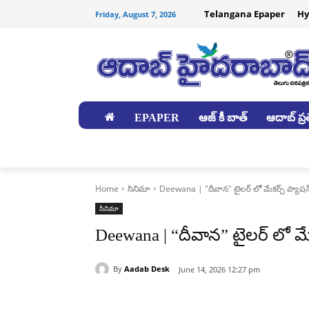
Telangana Epaper
Hy
Friday, August 7, 2026
EPAPER
ఆజ్ కీ బాత్
ఆదాబ్ ప్రత
జిల్లాలు
Home
సినిమా
Deewana | "దీవాన" టైలర్ లో మేకర్స్ ప్యాషన్ 
సినిమా
Deewana | “దీవాన” టైలర్ లో మేకర
By
Aadab Desk
June 14, 2026 12:27 pm