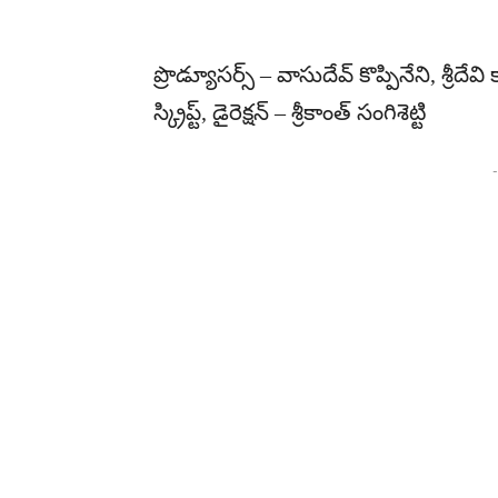
ప్రొడ్యూసర్స్ – వాసుదేవ్ కొప్పినేని, శ్రీదేవ
స్క్రిప్ట్, డైరెక్షన్ – శ్రీకాంత్ సంగిశెట్టి
-