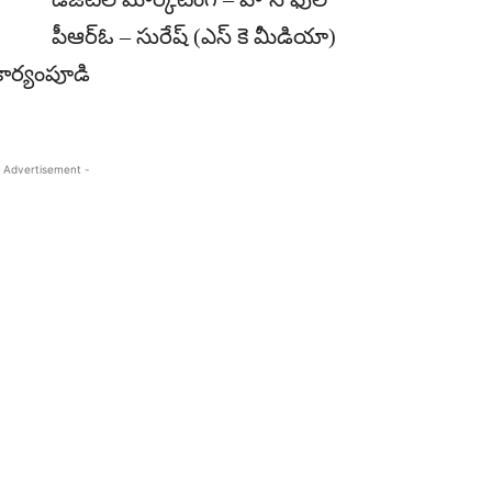
పీఆర్ఓ – సురేష్ (ఎస్ కె మీడియా)
ి కార్యంపూడి
 Advertisement -