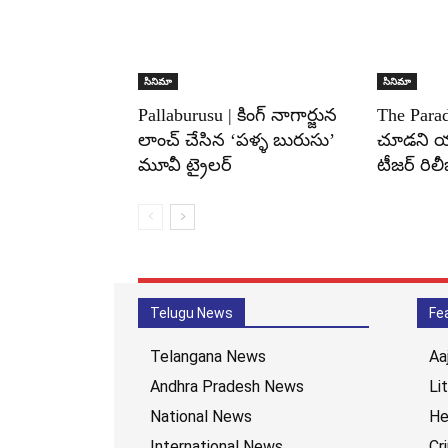
సినిమా
సినిమా
Pallaburusu | కింగ్ నాగార్జున
The Para
లాంచ్ చేసిన ‘పళ్ళ బురుసు’
చూడని యాక
మూవీ ట్రైలర్
టీజర్ రిలీ
Telugu News
Fe
Telangana News
Aa
Andhra Pradesh News
Li
National News
He
International News
Cr