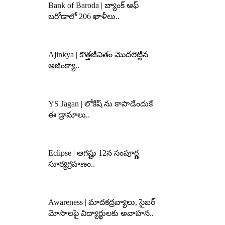
Bank of Baroda | బ్యాంక్‌ ఆఫ్‌
బరోడాలో 206 ఖాళీలు..
Ajinkya | కొత్తజీవితం మొదలెట్టిన
అజింక్యా..
YS Jagan | లోకేష్ ను కాపాడేందుకే
ఈ డ్రామాలు..
Eclipse | ఆగష్టు 12న సంపూర్ణ
సూర్యగ్రహణం..
Awareness | మాదకద్రవ్యాలు, సైబర్
మోసాలపై విద్యార్థులకు అవాహన..