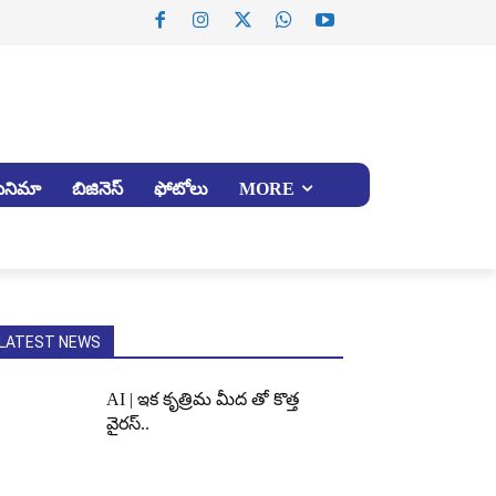
సినిమా
బిజినెస్
ఫోటోలు
MORE
LATEST NEWS
AI | ఇక కృత్రిమ మీద తో కొత్త
వైరస్..