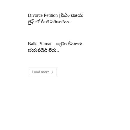
Divorce Petition | సీఎం విజయ్
లైఫ్ లో కీలక పరిణామం..
Balka Suman | అక్రమ కేసులకు
భయపడేది లేదు..
Load more