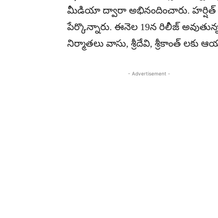
మీడియా ద్వారా అభినందించారు. హర్షిత్ ర
పేర్కొన్నారు. ఈనెల 19న రిలీజ్ అవుతున్
నిర్మాతలు వాసు, శ్రీదేవి, శ్రీకాంత్ లక
- Advertisement -