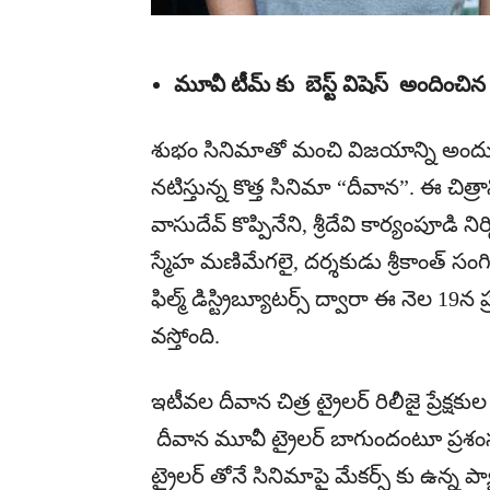
మూవీ టీమ్ కు బెస్ట్ విషెస్ అందించిన
శుభం సినిమాతో మంచి విజయాన్ని అందుకున్
నటిస్తున్న కొత్త సినిమా “దీవాన”. ఈ చిత్ర
వాసుదేవ్ కొప్పినేని, శ్రీదేవి కార్యంపూడి న
స్మేహ మణిమేగలై, దర్శకుడు శ్రీకాంత్ సంగ
ఫిల్మ్ డిస్ట్రిబ్యూటర్స్ ద్వారా ఈ నెల 19న ప
వస్తోంది.
ఇటీవల దీవాన చిత్ర ట్రైలర్ రిలీజై ప్రేక్షక
దీవాన మూవీ ట్రైలర్ బాగుందంటూ ప్రశంస
ట్రైలర్ తోనే సినిమాపై మేకర్స్ కు ఉన్న 