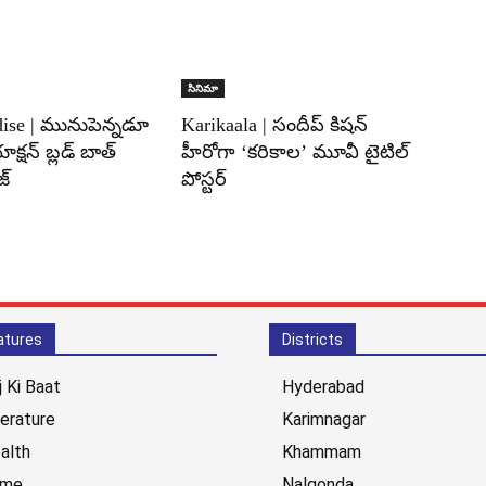
సినిమా
dise | మునుపెన్నడూ
Karikaala | సందీప్ కిషన్
్షన్ బ్లడ్ బాత్
హీరోగా ‘కరికాల’ మూవీ టైటిల్
జ్
పోస్టర్
atures
Districts
j Ki Baat
Hyderabad
terature
Karimnagar
alth
Khammam
ime
Nalgonda