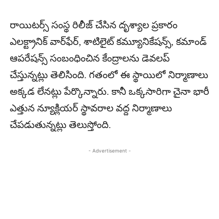
రాయిట‌ర్స్ సంస్థ రిలీజ్ చేసిన దృశ్యాల ప్ర‌కారం
ఎల‌క్ట్రానిక్ వార్‌ఫేర్‌, శాటిలైట్ క‌మ్యూనికేష‌న్స్‌, క‌మాండ్
ఆప‌రేష‌న్స్ సంబంధించిన కేంద్రాల‌ను డెవ‌ల‌ప్
చేస్తున్న‌ట్లు తెలిసింది. గ‌తంలో ఈ స్థాయిలో నిర్మాణాలు
అక్క‌డ లేన‌ట్లు పేర్కొన్నారు. కానీ ఒక్క‌సారిగా చైనా భారీ
ఎత్తున న్యూక్లియ‌ర్ స్థావ‌రాల వ‌ద్ద నిర్మాణాలు
చేప‌డుతున్న‌ట్లు తెలుస్తోంది.
- Advertisement -