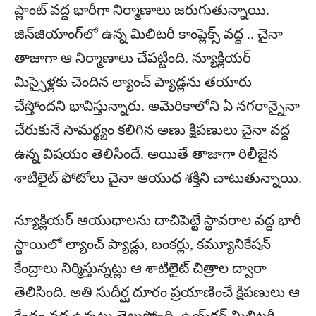
ప్లాంట్ వ‌ద్ద భారీగా నిర్మాణాలు జ‌రుగుతున్నాయి.
జిన్‌జియాంగ్‌లో ఉన్న మిలిట‌రీ కాంప్లెక్స్ వ‌ద్ద .. చైనా
తాజాగా ఆ నిర్మాణాలు చేప‌ట్టింది. న్యూక్లియ‌ర్
మిస్సైళ్ల‌కు చెందిన ల్యాంచ్ ప్యాడ్ల‌ను త‌యారు
చేస్తోందని భావిస్తున్నారు. అమెరికాలోని ఏ న‌గ‌రాన్నైనా
చేరుకునే సామ‌ర్థ్యం క‌లిగిన అణు క్షిప‌ణులు చైనా వ‌ద్ద
ఉన్న విష‌యం తెలిసిందే. అయితే తాజాగా రిలీజైన
శాటిలైట్ ఫోటోలు చైనా ఆయుధ శ‌క్తిని చాటుతున్నాయి.
న్యూక్లియ‌ర్ ఆయుధాల‌ను దాచిపెట్టే స్థావ‌రాల వ‌ద్ద భారీ
స్థాయిలో ల్యాంచ్ ప్యాడ్లు, బంక‌ర్లు, క‌మ్యూనికేష‌న్
కేంద్రాలు నిర్మిస్తున్న‌ట్లు ఆ శాటిలైట్ చిత్రాల ద్వారా
తెలిసింది. అతి సుదీర్ఘ దూరం ప్ర‌యాణించే క్షిప‌ణులు ఆ