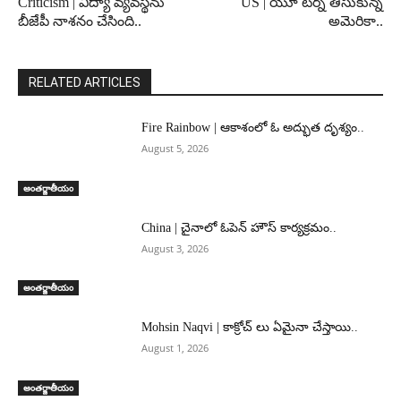
Criticism | విద్యా వ్యవస్థను
US | యూ టర్న్ తీసుకున్న
బీజేపీ నాశనం చేసింది..
అమెరికా..
RELATED ARTICLES
Fire Rainbow | ఆకాశంలో ఓ అద్భుత దృశ్యం..
August 5, 2026
అంతర్జాతీయం
China | చైనాలో ఓపెన్ హౌస్ కార్యక్రమం..
August 3, 2026
అంతర్జాతీయం
Mohsin Naqvi | కాక్రోచ్ లు ఏమైనా చేస్తాయి..
August 1, 2026
అంతర్జాతీయం