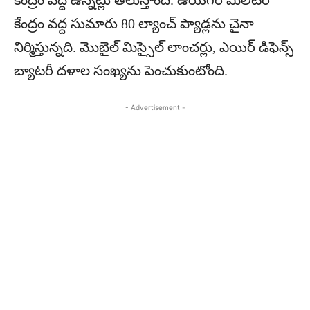
కేంద్రం వ‌ద్ద ఉన్న‌ట్లు తెలుస్తోంది. ఉయ్‌గ‌ర్ మిలిట‌రీ
కేంద్రం వ‌ద్ద సుమారు 80 ల్యాంచ్ ప్యాడ్ల‌ను చైనా
నిర్మిస్తున్న‌ది. మొబైల్ మిస్సైల్ లాంచ‌ర్లు, ఎయిర్ డిఫెన్స్
బ్యాట‌రీ ద‌ళాల సంఖ్య‌ను పెంచుకుంటోంది.
- Advertisement -