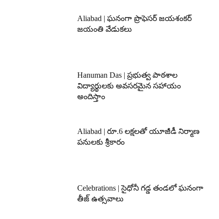
Aliabad | ఘనంగా ప్రొఫెసర్ జయశంకర్
జయంతి వేడుకలు
Hanuman Das | ప్రభుత్వ పాఠశాల
విద్యార్థులకు అవసరమైన సహాయం
అందిస్తాం
Aliabad | రూ.6 లక్షలతో యూజీడీ నిర్మాణ
పనులకు శ్రీకారం
Celebrations | సైధోనీ గడ్డ తండలో ఘనంగా
తీజ్ ఉత్సవాలు