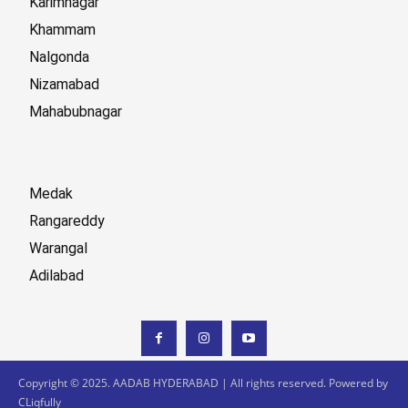
Karimnagar
Khammam
Nalgonda
Nizamabad
Mahabubnagar
Medak
Rangareddy
Warangal
Adilabad
Copyright © 2025. AADAB HYDERABAD | All rights reserved. Powered by
CLiqfully