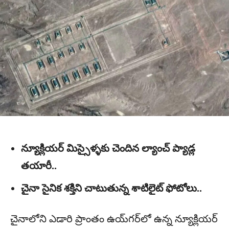
న్యూక్లియర్ మిస్సైళ్ళకు చెందిన ల్యాంచ్ ప్యాడ్ల
తయారీ..
చైనా సైనిక శక్తిని చాటుతున్న శాటిలైట్ ఫోటోలు..
చైనాలోని ఎడారి ప్రాంతం ఉయ్‌గ‌ర్‌లో ఉన్న న్యూక్లియ‌ర్