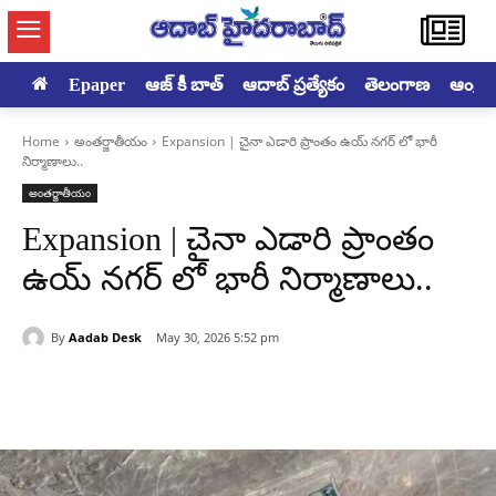
Epaper
ఆజ్ కీ బాత్
ఆదాబ్ ప్రత్యేకం
తెలంగాణ
ఆంధ్రప్ర
Home
అంతర్జాతీయం
Expansion | చైనా ఎడారి ప్రాంతం ఉయ్ నగర్ లో భారీ
నిర్మాణాలు..
అంతర్జాతీయం
Expansion | చైనా ఎడారి ప్రాంతం
ఉయ్ నగర్ లో భారీ నిర్మాణాలు..
By
Aadab Desk
May 30, 2026 5:52 pm