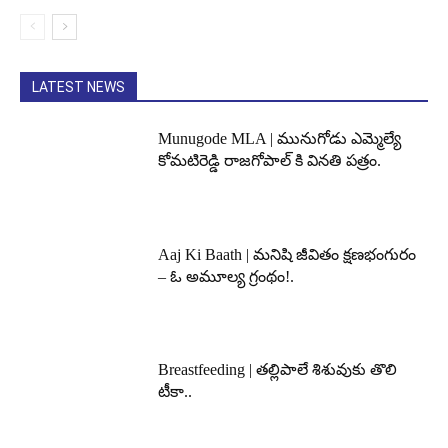
LATEST NEWS
Munugode MLA | మునుగోడు ఎమ్మెల్యే
కోమటిరెడ్డి రాజగోపాల్ కి వినతి పత్రం.
Aaj Ki Baath | మనిషి జీవితం క్షణభంగురం
– ఓ అమూల్య గ్రంథం!.
Breastfeeding | తల్లిపాలే శిశువుకు తొలి
టీకా..