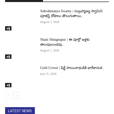
Subrahmanya Swamy | సుబ్రహ్మణ్య స్వామిని
పూజిస్తే దోషాలు తొలుగుతాయి..
August 7, 2026
భక్తి
Shani Shingnapur | ఈ వూర్లో ఇళ్లకు
తలుపులుండవు..
August 1, 2026
భక్తి
Gold Crown | షిర్డీ సాయినాధుడికి భారీకానుక..
July 31, 2026
భక్తి
LATEST NEWS