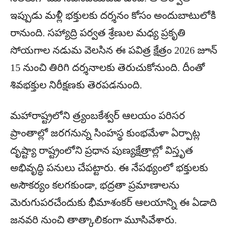
ఇప్పుడు మళ్లీ భక్తులకు దర్శనం కోసం అందుబాటులోకి
రానుంది. సహ్యాద్రి పర్వత శ్రేణుల మధ్య ప్రకృతి
సోయగాల నడుమ వెలసిన ఈ పవిత్ర క్షేత్రం 2026 జూన్
15 నుంచి తిరిగి దర్శనాలకు తెరుచుకోనుంది. దీంతో
శివభక్తుల నిరీక్షణకు తెరపడనుంది.
మహారాష్ట్రలోని త్ర్యంబకేశ్వర్ ఆలయం పరిసర
ప్రాంతాల్లో జరగనున్న సింహస్థ కుంభమేళా ఏర్పాట్ల
దృష్ట్యా రాష్ట్రంలోని ప్రధాన పుణ్యక్షేత్రాల్లో విస్తృత
అభివృద్ధి పనులు చేపట్టారు. ఈ నేపథ్యంలో భక్తులకు
అసౌకర్యం కలగకుండా, భద్రతా ప్రమాణాలను
మెరుగుపరచేందుకు భీమాశంకర్ ఆలయాన్ని ఈ ఏడాది
జనవరి నుంచి తాత్కాలికంగా మూసివేశారు.