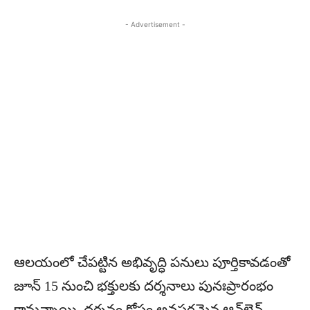
- Advertisement -
ఆలయంలో చేపట్టిన అభివృద్ధి పనులు పూర్తికావడంతో
జూన్ 15 నుంచి భక్తులకు దర్శనాలు పునఃప్రారంభం
కానున్నాయి. దర్శనం కోసం అవసరమైన ఆన్‌లైన్