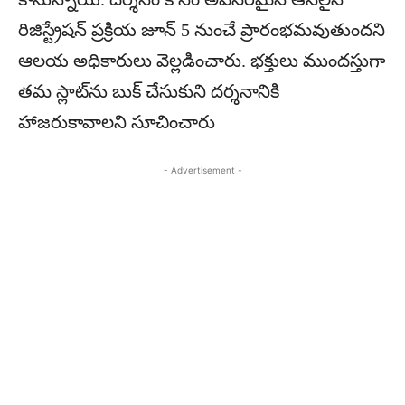
రిజిస్ట్రేషన్ ప్రక్రియ జూన్ 5 నుంచే ప్రారంభమవుతుందని
ఆలయ అధికారులు వెల్లడించారు. భక్తులు ముందస్తుగా
తమ స్లాట్‌ను బుక్ చేసుకుని దర్శనానికి
హాజరుకావాలని సూచించారు
- Advertisement -