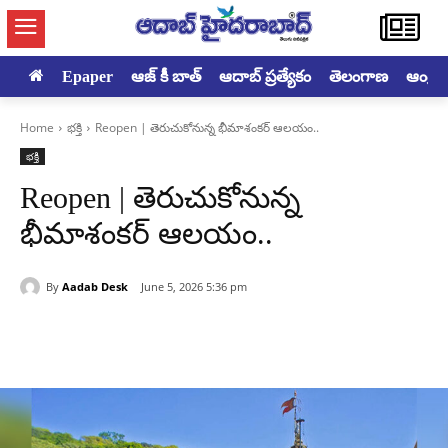
Epaper
ఆజ్ కీ బాత్
ఆదాబ్ ప్రత్యేకం
తెలంగాణ
ఆంధ్రప్ర
Home
భక్తి
Reopen | తెరుచుకోనున్న భీమాశంకర్ ఆలయం..
భక్తి
Reopen | తెరుచుకోనున్న
భీమాశంకర్ ఆలయం..
By
Aadab Desk
June 5, 2026 5:36 pm