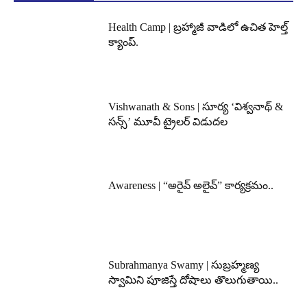
Health Camp | బ్రహ్మాజీ వాడిలో ఉచిత హెల్త్
క్యాంప్.
Vishwanath & Sons | సూర్య ‘విశ్వనాథ్ &
సన్స్’ మూవీ ట్రైలర్ విడుదల
Awareness | “అరైవ్ అలైవ్” కార్యక్రమం..
Subrahmanya Swamy | సుబ్రహ్మణ్య
స్వామిని పూజిస్తే దోషాలు తొలుగుతాయి..