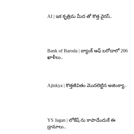
AI | ఇక కృత్రిమ మీద తో కొత్త వైరస్..
Bank of Baroda | బ్యాంక్‌ ఆఫ్‌ బరోడాలో 206
ఖాళీలు..
Ajinkya | కొత్తజీవితం మొదలెట్టిన అజింక్యా..
YS Jagan | లోకేష్ ను కాపాడేందుకే ఈ
డ్రామాలు..