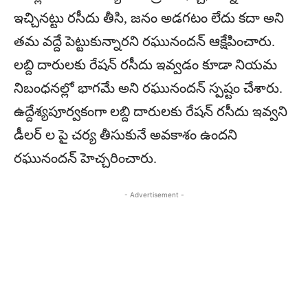
ఇచ్చినట్టు రసీదు తీసి, జనం అడగటం లేదు కదా అని
తమ వద్దే పెట్టుకున్నారని రఘునందన్ ఆక్షేపించారు.
లబ్ది దారులకు రేషన్ రసీదు ఇవ్వడం కూడా నియమ
నిబంధనల్లో భాగమే అని రఘునందన్ స్పష్టం చేశారు.
ఉద్దేశ్యపూర్వకంగా లబ్ది దారులకు రేషన్ రసీదు ఇవ్వని
డీలర్ ల పై చర్య తీసుకునే అవకాశం ఉందని
రఘునందన్ హెచ్చరించారు.
- Advertisement -