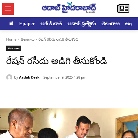
Epaper
ఆజ్ కీ బాత్
ఆదాబ్ ప్రత్యేకం
తెలంగాణ
ఆంధ్రప్ర
Home
తెలంగాణ
రేషన్ రసీదు అడిగి తీసుకోండి
తెలంగాణ
రేషన్ రసీదు అడిగి తీసుకోండి
By
Aadab Desk
September 9, 2025 4:28 pm