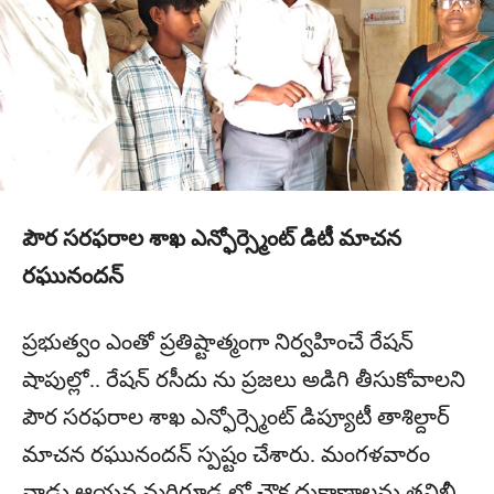
పౌర సరఫరాల శాఖ ఎన్ఫోర్స్మెంట్ డిటీ మాచన
రఘునందన్
ప్రభుత్వం ఎంతో ప్రతిష్టాత్మంగా నిర్వహించే రేషన్
షాపుల్లో.. రేషన్ రసీదు ను ప్రజలు అడిగి తీసుకోవాలని
పౌర సరఫరాల శాఖ ఎన్ఫోర్స్మెంట్ డిప్యూటీ తాశిల్దార్
మాచన రఘునందన్ స్పష్టం చేశారు. మంగళవారం
నాడు ఆయన మర్రిగూడ లో చౌక దుకాణాలను తనిఖీ