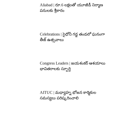
Aliabad | రూ.6 లక్షలతో యూజీడీ నిర్మాణ
పనులకు శ్రీకారం
Celebrations | సైధోనీ గడ్డ తండలో ఘనంగా
తీజ్ ఉత్సవాలు
Congress Leaders | జయశంకర్ ఆశయాలు
భావితరాలకు స్ఫూర్తి
AITUC | మధ్యాహ్న భోజన కార్మికుల
సమస్యలు పరిష్కరించాలి