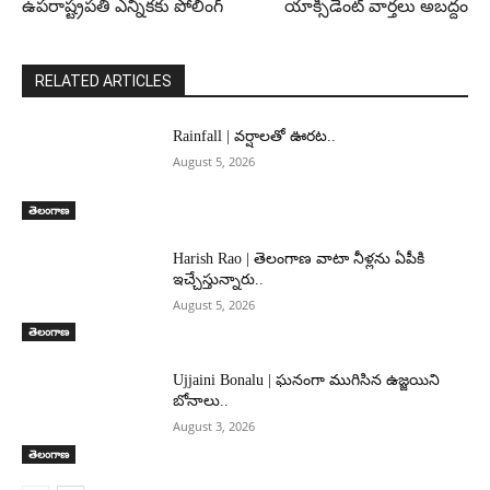
ఉపరాష్ట్రపతి ఎన్నికకు పోలింగ్‌
యాక్సిడెంట్‌ వార్తలు అబద్దం
RELATED ARTICLES
Rainfall | వర్షాలతో ఊరట..
August 5, 2026
తెలంగాణ
Harish Rao | తెలంగాణ వాటా నీళ్లను ఏపీకి
ఇచ్చేస్తున్నారు..
August 5, 2026
తెలంగాణ
Ujjaini Bonalu | ఘనంగా ముగిసిన ఉజ్జయిని
బోనాలు..
August 3, 2026
తెలంగాణ