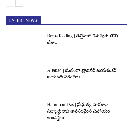
LATEST NEWS
Breastfeeding | తల్లిపాలే శిశువుకు తొలి
టీకా..
Aliabad | ఘనంగా ప్రొఫెసర్ జయశంకర్
జయంతి వేడుకలు
Hanuman Das | ప్రభుత్వ పాఠశాల
విద్యార్థులకు అవసరమైన సహాయం
అందిస్తాం