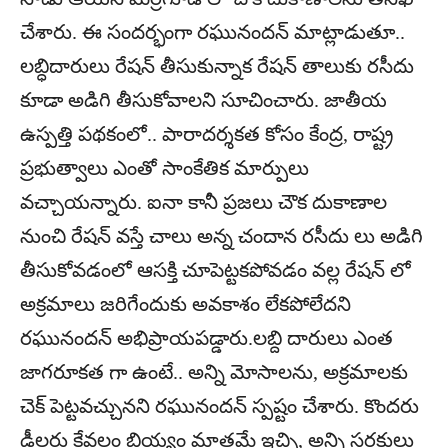
చేశారు. ఈ సందర్భంగా రఘునందన్ మాట్లాడుతూ..
లబ్ధిదారులు రేషన్ తీసుకున్నాక రేషన్ తాలుకు రసీదు
కూడా అడిగి తీసుకోవాలని సూచించారు. జాతీయ
ఉస్పత్తి పథకంలో.. పారాదర్శకత కోసం కేంద్ర, రాష్ట్ర
ప్రభుత్వాలు ఎంతో సాంకేతిక మార్పులు
వచ్చాయన్నారు. ఐనా కానీ ప్రజలు చౌక దుకాణాల
నుంచి రేషన్ వస్తే చాలు అన్న చందాన రసీదు లు అడిగి
తీసుకోవడంలో ఆసక్తి చూపెట్టకపోవడం వల్ల రేషన్ లో
అక్రమాలు జరిగేందుకు అవకాశం లేకపోలేదని
రఘునందన్ అభిప్రాయపడ్డారు.లబ్ది దారులు ఎంత
జాగరూకత గా ఉంటే.. అన్ని మోసాలను, అక్రమాలకు
చెక్ పెట్టవచ్చునని రఘునందన్ స్పష్టం చేశారు. కొందరు
డీలర్లు కేవలం బియ్యం మాత్రమే ఇచ్చి, అన్ని సరకులు