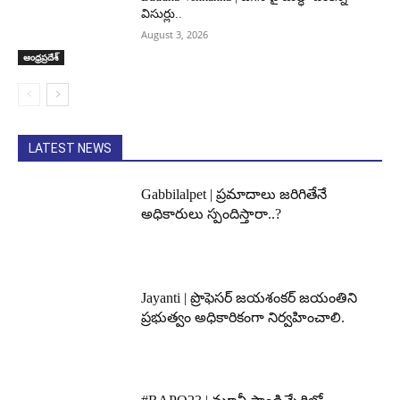
విసుర్లు..
August 3, 2026
ఆంధ్రప్రదేశ్
LATEST NEWS
Gabbilalpet | ప్రమాదాలు జరిగితేనే
అధికారులు స్పందిస్తారా..?
Jayanti | ప్రొఫెసర్ జయశంకర్ జయంతిని
ప్రభుత్వం అధికారికంగా నిర్వహించాలి.