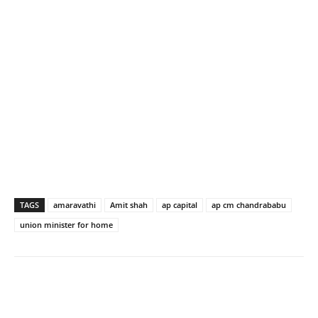
TAGS
amaravathi
Amit shah
ap capital
ap cm chandrababu
union minister for home