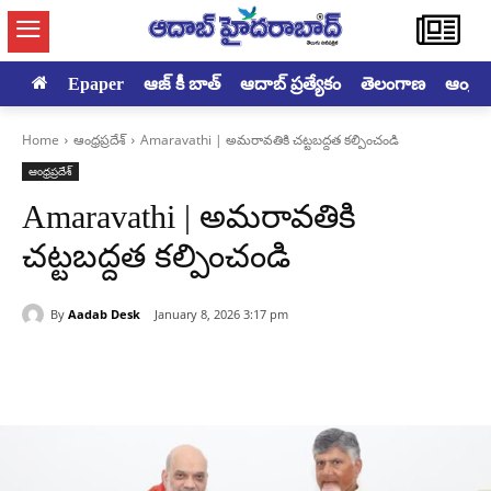
Epaper
ఆజ్ కీ బాత్
ఆదాబ్ ప్రత్యేకం
తెలంగాణ
ఆంధ్రప్ర
Home
ఆంధ్రప్రదేశ్
Amaravathi | అమరావతికి చట్టబద్దత కల్పించండి
ఆంధ్రప్రదేశ్
Amaravathi | అమరావతికి
చట్టబద్దత కల్పించండి
By
Aadab Desk
January 8, 2026 3:17 pm