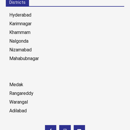
Districts
Hyderabad
Karimnagar
Khammam
Nalgonda
Nizamabad
Mahabubnagar
Medak
Rangareddy
Warangal
Adilabad