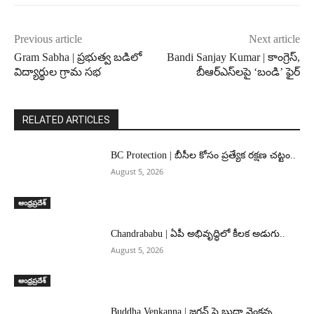
Previous article
Next article
Gram Sabha | ప్రభుత్వ బడిలో
Bandi Sanjay Kumar | కాంగ్రెస్,
విద్యార్థుల గ్రామ సభ
బీఆర్ఎస్‌లపై ‘బండి’ ఫైర్
RELATED ARTICLES
BC Protection | బీసీల కోసం ప్రత్యేక రక్షణ చట్టం..
August 5, 2026
ఆంధ్రప్రదేశ్
Chandrababu | ఏపీ అభివృద్ధిలో కీలక అడుగు..
August 5, 2026
ఆంధ్రప్రదేశ్
Buddha Venkanna | జగన్ పై బుద్ధా వెంకన్న