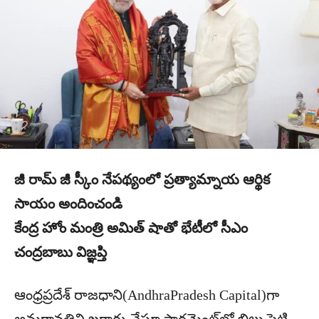
జీ రామ్ జీ స్కీం నేపథ్యంలో ప్రత్యామ్నాయ ఆర్థిక
సాయం అందించండి
కేంద్ర హోం మంత్రి అమిత్ షాతో భేటీలో సీఎం
చంద్రబాబు విజ్ఞప్తి
ఆంధ్రప్రదేశ్ రాజధాని(AndhraPradesh Capital)గా