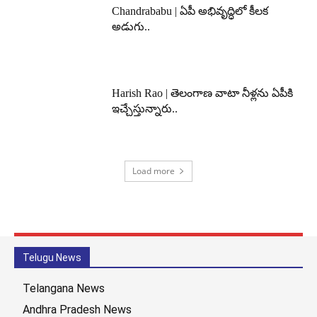
Chandrababu | ఏపీ అభివృద్ధిలో కీలక
అడుగు..
Harish Rao | తెలంగాణ వాటా నీళ్లను ఏపీకి
ఇచ్చేస్తున్నారు..
Load more
Telugu News
Telangana News
Andhra Pradesh News