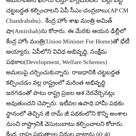
అమరావతిని ఖరారు చేస్తూ పార్లమెంట్‌లో బిల్లు పెట్టి
చట్టబద్దత కల్పించాలని ఏపీ సీఎం చంద్రబాబు(AP CM
Chandrababu).. కేంద్ర హోం శాఖ మంత్రి అమిత్
షా(Amitshah)ను కోరారు. ఈ మేరకు ఆయన ఢిల్లీలో
కేంద్ర హోం మంత్రి(Union Minister For Home)తో భేటీ
అయ్యారు. ఏపీలోని వివిధ అభివృద్ధి, సంక్షేమ
పథకాల(Development, Welfare Schemes)
అమలుపై చర్చించుకున్నారు. రాజధానికి చట్టబద్దత
కల్పించడం వల్ల రాష్ట్రంలో మరింత అభివృద్ధి
జరగడంతో పాటు రాష్ట్ర ప్రజల ఆశ నెరవేర్చినట్లు
అవుతుందని చెప్పారు. ఇటీవల ఉపాధి హామీ పథకం
స్థానంలో తెచ్చిన జీ రామ్ జీ పథకంలోని కొన్ని అంశాల
నుంచి రాష్ట్రానికి వెసులుబాటు కల్పించాలని కోరారు.
కేంద్ర, రాష్ట్ర ప్రభుత్వాల నిధుల వాటాను 60:40