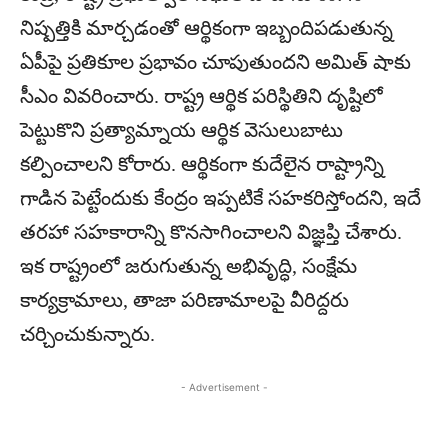
నిష్పత్తికి మార్చడంతో ఆర్థికంగా ఇబ్బందిపడుతున్న
ఏపీపై ప్రతికూల ప్రభావం చూపుతుందని అమిత్ షాకు
సీఎం వివరించారు. రాష్ట్ర ఆర్థిక పరిస్థితిని దృష్టిలో
పెట్టుకొని ప్రత్యామ్నాయ ఆర్థిక వెసులుబాటు
కల్పించాలని కోరారు. ఆర్థికంగా కుదేలైన రాష్ట్రాన్ని
గాడిన పెట్టేందుకు కేంద్రం ఇప్పటికే సహకరిస్తోందని, ఇదే
తరహా సహకారాన్ని కొనసాగించాలని విజ్ఞప్తి చేశారు.
ఇక రాష్ట్రంలో జరుగుతున్న అభివృద్ధి, సంక్షేమ
కార్యక్రామాలు, తాజా పరిణామాలపై వీరిద్దరు
చర్చించుకున్నారు.
- Advertisement -