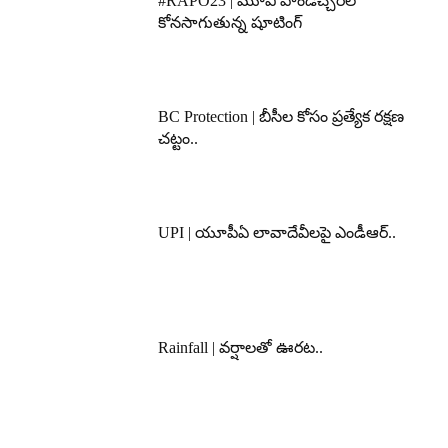
#RAPO23 | మూవీ పాండిచ్చేరిలో
కోనసాగుతున్న షూటింగ్
BC Protection | బీసీల కోసం ప్రత్యేక రక్షణ
చట్టం..
UPI | యూపీఏ లావాదేవీలపై ఎండీఆర్..
Rainfall | వర్షాలతో ఊరట..