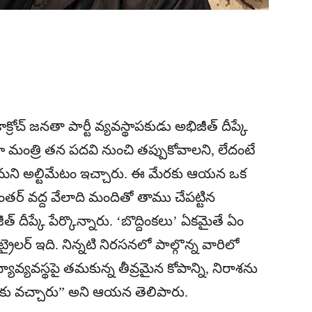
ు కాక్రోచ్ జనతా పార్టీ వ్యవస్థాపకుడు అభిజీత్ దీప్కే
లోగా మంత్రి తన పదవి నుంచి తప్పుకోవాలని, లేదంటే
్తామని అల్టిమేటం ఇచ్చారు. ఈ మేరకు ఆయన ఒక
తర్ వద్ద వేలాది మందితో తాము చేపట్టిన
దీప్కే పేర్కొన్నారు. ‘బొద్దింకలు’ ఏకమైతే ఏం
రైలర్ ఇది. నిన్నటి నిరసనలో పాల్గొన్న వారిలో
ావ్యవస్థపై తమకున్న తీవ్రమైన కోపాన్ని, నిరాశను
దుకు వచ్చారు” అని ఆయన తెలిపారు.