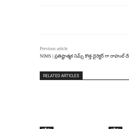
Previous article
NIMS | ప్రతిష్టాత్మక నిమ్స్ కొత్త డైరెక్టర్ గా రాహుల్ దే
RELATED ARTICLES
జాతీయం
జాతీయం