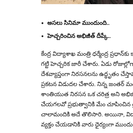
అసలు సినిమా ముందుంది..
హెచ్చరించిన అభిజీత్ దీప్కే..
కేంద్ర విద్యాశాఖ మంత్రి ధర్మేంద్ర ప్రధాన్‌క
గట్టి హెచ్చరిక జారీ చేశారు. ఏడు రోజుల్
దేశవ్యాప్తంగా నిరసనలను ఉద్ధృతం చేస
ప్రకటన విడుదల చేశారు. నిన్న జంతర్ మం
శాంతియుత నిరసన ఒక చరిత్ర అని అభిజీత్ 
చేయగలవో ప్రభుత్వానికి మేం చూపించిన ట్
చాలామందికి అదే తొలిసారి. అయినా, విద్య
వ్యక్తం చేయడానికి వారు ధైర్యంగా ముం