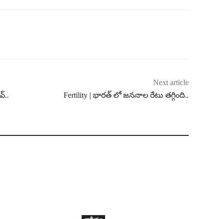
Next article
వ్..
Fertility | భారత్ లో జననాల రేటు తగ్గింది..
జాతీయం