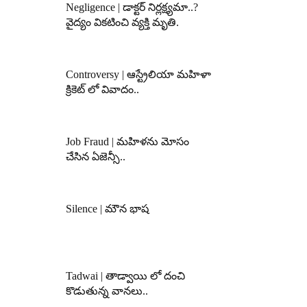
Negligence | డాక్టర్ నిర్లక్ష్యమా..?
వైద్యం వికటించి వ్యక్తి మృతి.
Controversy | ఆస్ట్రేలియా మహిళా
క్రికెట్ లో వివాదం..
Job Fraud | మహిళను మోసం
చేసిన ఏజెన్సీ..
Silence | మౌన భాష
Tadwai | తాడ్వాయి లో దంచి
కొడుతున్న వానలు..