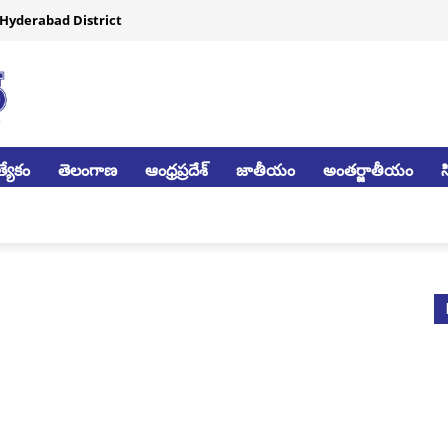
Hyderabad District
్యేకం
తెలంగాణ
ఆంధ్రప్రదేశ్
జాతీయం
అంతర్జాతీయం