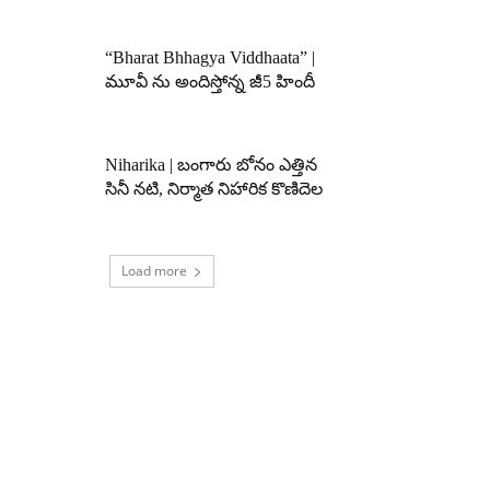
“Bharat Bhhagya Viddhaata” |
మూవీ ను అందిస్తోన్న జీ5 హిందీ
Niharika | బంగారు బోనం ఎత్తిన
సినీ నటి, నిర్మాత నిహారిక కొణిదెల
Load more