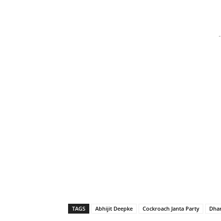
-
TAGS
Abhijit Deepke
Cockroach Janta Party
Dha