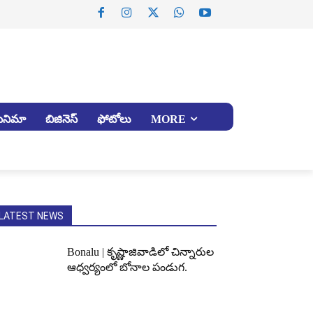
సినిమా
బిజినెస్
ఫోటోలు
MORE
LATEST NEWS
Bonalu | కృష్ణాజివాడిలో చిన్నారుల
ఆధ్వర్యంలో బోనాల పండుగ.