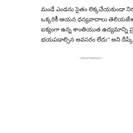
మండే ఎండను సైతం లెక్కచేయకుండా నిరసన
ఒక్కరికీ ఆయన ధన్యవాదాలు తెలియజేశ
ఐక్యంగా ఉన్న శాంతియుత ఉద్యమాన్ని ప
భయపడాల్సిన అవసరం లేదు” అని దీప్కే
- Advertisement -