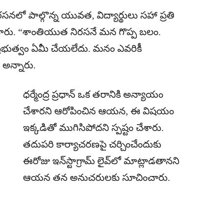
లో పాల్గొన్న యువత, విద్యార్థులు సహా ప్రతి
ారు. “శాంతియుత నిరసనే మన గొప్ప బలం.
్రభుత్వం ఏమీ చేయలేదు. మనం ఎవరికీ
 అన్నారు.
ధర్మేంద్ర ప్రధాన్ ఒక తరానికి అన్యాయం
చేశారని ఆరోపించిన ఆయన, ఈ విషయం
ఇక్కడితో ముగిసిపోదని స్పష్టం చేశారు.
తదుపరి కార్యాచరణపై చర్చించేందుకు
ఈరోజు ఇన్‌స్టాగ్రామ్ లైవ్‌లో మాట్లాడతానని
ఆయన తన అనుచరులకు సూచించారు.