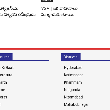
 విశ్వజనీయ
V2V | ఇక వాహనాలు
 విశ్వకవి రవీంద్రుడు
మాట్లాడుకుంటాయి..
atures
Districts
j Ki Baat
Hyderabad
terature
Karimnagar
alth
Khammam
ime
Nalgonda
orts
Nizamabad
I
Mahabubnagar