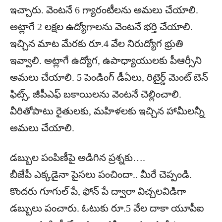
ఇచ్చారు. వెంటనే 6 గ్యారంటీలను అమలు చేయాలి.
అట్లాగే 2 లక్షల ఉద్యోగాలను వెంటనే భర్తి చేయాలి.
ఇచ్చిన మాట మేరకు రూ.4 వేల నిరుద్యోగ భ్రుతి
ఇవ్వాలి. అట్లాగే ఉద్యోగ, ఉపాధ్యాయులకు పీఆర్సీని
అమలు చేయాలి. 5 పెండింగ్ డీఏలు, రిటైర్డ్ మెంట్ బెన్
ఫిట్స్, జీపీఎఫ్ బకాయిలను వెంటనే చెల్లించాలి.
వీరితోపాటు రైతులకు, మహిళలకు ఇచ్చిన హామీలన్నీ
అమలు చేయాలి.
డబ్బుల పంపిణీపై అడిగిన ప్రశ్నకు….
బీజేపీ ఎక్కడైనా పైసలు పంచిందా.. మీరే చెప్పండి.
కొందరు గూగుల్ పే, ఫోన్ పే ద్వారా విచ్చలవిడిగా
డబ్బులు పంచారు. ఓటుకు రూ.5 వేల దాకా యూపీఐ