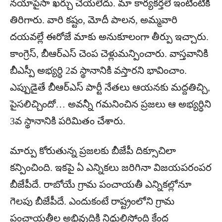
నయాపైసా ఖర్చు చేయలేదు. మా కార్యకర్తలే ఇంటింటికీ
తిరిగారు. వారి కష్టం, మోదీ పాలన, అమ్మవారి
దయవల్లే ఈరోజే మాకు అనుకూలంగా తీర్పు ఇచ్చారు.
కాంగ్రెస్, బీఆర్ఎస్ చెంప చెళ్లుమన్పించారు. వాస్తవానికి
బీఎస్పీ అభ్యర్ధి 2వ స్థానానికి వస్తారని భావించాం.
ఎప్పుడైతే బీఆర్ఎస్ పార్టీ నేతలు ఆయనకు మద్దతిచ్చి,
పైసలిచ్చిందో… అవన్నీ గమనించిన ప్రజలు ఆ అభ్యర్ధిని
3వ స్థానానికి పరిమితం చేశారు.
మార్పు కోరుతున్న ప్రజలకు బీజేపీ దిక్సూచిలా
కన్పించింది. ఇకపై ఏ ఎన్నికలు జరిగినా విజయపరంపర
బీజేపీదే. రాబోయే గ్రామ పంచాయతీ ఎన్నికల్లోనూ
గెలపు బీజేపీదే. ఎందుకంటే రాష్ట్రంలోని గ్రామ
పంచాయతీల అభివ్రుద్దికి నిధులిస్తోంది కేంద్ర