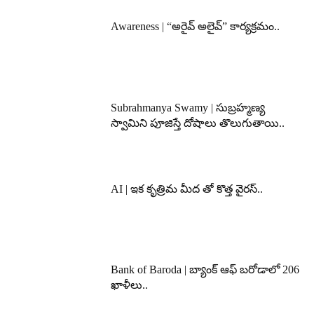
Awareness | “అరైవ్ అలైవ్” కార్యక్రమం..
Subrahmanya Swamy | సుబ్రహ్మణ్య
స్వామిని పూజిస్తే దోషాలు తొలుగుతాయి..
AI | ఇక కృత్రిమ మీద తో కొత్త వైరస్..
Bank of Baroda | బ్యాంక్‌ ఆఫ్‌ బరోడాలో 206
ఖాళీలు..