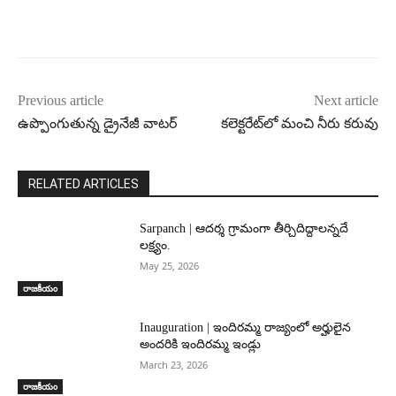
Previous article
Next article
ఉప్పొంగుతున్న డ్రైనేజీ వాట‌ర్‌
కలెక్టరేట్‌లో మంచి నీరు కరువు
RELATED ARTICLES
Sarpanch | ఆదర్శ గ్రామంగా తీర్చిదిద్దాలన్నదే
లక్ష్యం.
May 25, 2026
రాజకీయం
Inauguration | ఇందిరమ్మ రాజ్యంలో అర్హులైన
అందరికి ఇందిరమ్మ ఇండ్లు
March 23, 2026
రాజకీయం