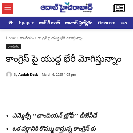
Epaper
ఆజ్ కీ బాత్
ఆదాబ్ ప్రత్యేకం
తెలంగాణ
ఆంధ్రప్ర
Home
రాజకీయం
కాంగ్రెస్ పై యుద్ద భేరీ మోగిస్తున్నాం
రాజకీయం
కాంగ్రెస్ పై యుద్ద భేరీ మోగిస్తున్నాం
By
Aadab Desk
March 6, 2025 1:05 pm
ఎమ్మెల్సీ ‘‘ఛాంపియన్ ట్రోఫీ’’ బీజేపీదే
ఒక వర్గానికి కొమ్ము కాస్తున్న కాంగ్రెస్ కు