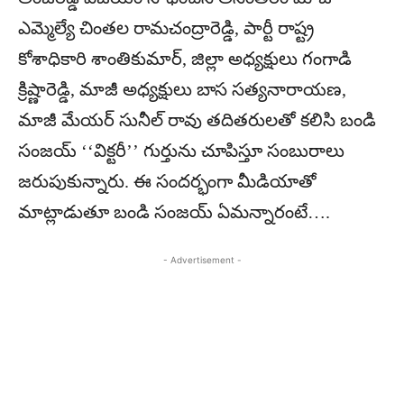
ఎమ్మెల్యే చింతల రామచంద్రారెడ్డి, పార్టీ రాష్ట్ర
కోశాధికారి శాంతికుమార్, జిల్లా అధ్యక్షులు గంగాడి
క్రిష్ణారెడ్డి, మాజీ అధ్యక్షులు బాస సత్యనారాయణ,
మాజీ మేయర్ సునీల్ రావు తదితరులతో కలిసి బండి
సంజయ్ ‘‘విక్టరీ’’ గుర్తును చూపిస్తూ సంబురాలు
జరుపుకున్నారు. ఈ సందర్భంగా మీడియాతో
మాట్లాడుతూ బండి సంజయ్ ఏమన్నారంటే….
- Advertisement -