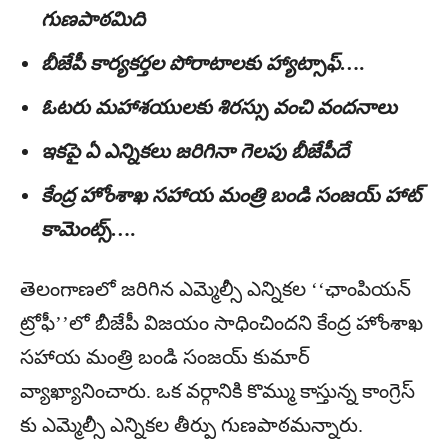
గుణపాఠమిది
బీజేపీ కార్యకర్తల పోరాటాలకు హ్యాట్సాఫ్….
ఓటరు మహాశయులకు శిరస్సు వంచి వందనాలు
ఇకపై ఏ ఎన్నికలు జరిగినా గెలపు బీజేపీదే
కేంద్ర హోంశాఖ సహాయ మంత్రి బండి సంజయ్ హాట్
కామెంట్స్….
తెలంగాణలో జరిగిన ఎమ్మెల్సీ ఎన్నికల ‘‘ఛాంపియన్
ట్రోఫీ’’లో బీజేపీ విజయం సాధించిందని కేంద్ర హోంశాఖ
సహాయ మంత్రి బండి సంజయ్ కుమార్
వ్యాఖ్యానించారు. ఒక వర్గానికి కొమ్ము కాస్తున్న కాంగ్రెస్
కు ఎమ్మెల్సీ ఎన్నికల తీర్పు గుణపాఠమన్నారు.