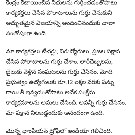
కేంద్రం కేటాయించిన నిధులను గుర్తించడంతోపాటు
కార్యకర్తలు చేసిన పోరాటాలును గుర్తు చేసుకుని
అద్బుతమైన విజయాన్ని అందించినందుకు చాలా
సంతోషంగా ఉంది.
మా కార్యకర్తలు టీచర్లు, నిరుద్యోగులు, ప్రజల పక్షాన
చేసిన పోరాటాలను గుర్తు చేశాం. లాఠీదెబ్బలను,
జైలుకు వెళ్లిన సంఘటలను గుర్తు చేసినం. మోదీ
ప్రభుత్వం ఉద్యోగులకు రూ.12 లక్షల వరకు పన్ను
రాయితీ ఇవ్వడంతోపాటు అనేక సంక్షేమ
కార్యక్రమాలను అమలు చేసింది. అవన్నీ గుర్తు చేసినం.
మా పక్షాన నిలబడ్డందుకు అనందంగా ఉంది.
మొన్న ఛాంపియన్ ట్రోఫిలో ఇండియా గెలిచింది.