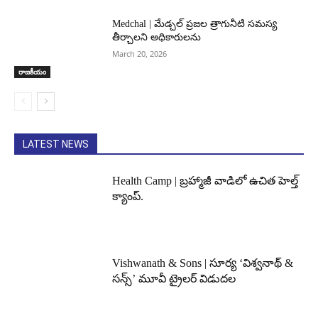
Medchal | మేడ్చల్ ప్రజల త్రాగునీటి సమస్య
తీర్చాలని అధికారులను
March 20, 2026
రాజకీయం
LATEST NEWS
Health Camp | బ్రహ్మాజీ వాడిలో ఉచిత హెల్త్
క్యాంప్.
Vishwanath & Sons | సూర్య ‘విశ్వనాథ్ &
సన్స్’ మూవీ ట్రైలర్ విడుదల