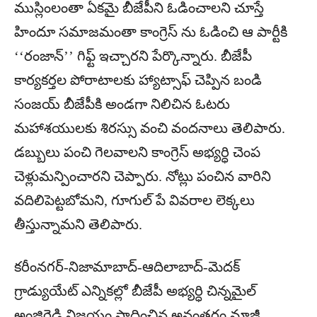
ముస్లింలంతా ఏకమై బీజేపీని ఓడించాలని చూస్తే
హిందూ సమాజమంతా కాంగ్రెస్ ను ఓడించి ఆ పార్టీకి
‘‘రంజాన్’’ గిఫ్ట్ ఇచ్చారని పేర్కొన్నారు. బీజేపీ
కార్యకర్తల పోరాటాలకు హ్యాట్సాఫ్ చెప్పిన బండి
సంజయ్ బీజేపీకి అండగా నిలిచిన ఓటరు
మహాశయులకు శిరస్సు వంచి వందనాలు తెలిపారు.
డబ్బులు పంచి గెలవాలని కాంగ్రెస్ అభ్యర్ధి చెంప
చెళ్లుమన్పించారని చెప్పారు. నోట్లు పంచిన వారిని
వదిలిపెట్టబోమని, గూగుల్ పే వివరాల లెక్కలు
తీస్తున్నామని తెలిపారు.
కరీంనగర్-నిజామాబాద్-ఆదిలాబాద్-మెదక్
గ్రాడ్యుయేట్ ఎన్నికల్లో బీజేపీ అభ్యర్ధి చిన్నమైల్
అంజిరెడ్డి విజయం సాధించిన అనంతరం మాజీ