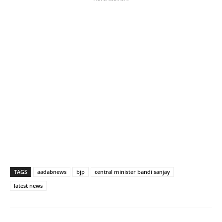
TAGS
aadabnews
bjp
central minister bandi sanjay
latest news