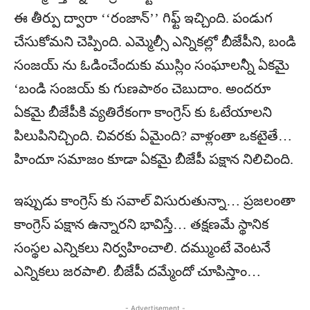
ఈ తీర్పు ద్వారా ‘‘రంజాన్’’ గిఫ్ట్ ఇచ్చింది. పండుగ
చేసుకోమని చెప్పింది. ఎమ్మెల్సీ ఎన్నికల్లో బీజేపీని, బండి
సంజయ్ ను ఓడించేందుకు ముస్లిం సంఘాలన్నీ ఏకమై
‘బండి సంజయ్ కు గుణపాఠం చెబుదాం. అందరూ
ఏకమై బీజేపీకి వ్యతిరేకంగా కాంగ్రెస్ కు ఓటేయాలని
పిలుపినిచ్చింది. చివరకు ఏమైంది? వాళ్లంతా ఒకటైతే…
హిందూ సమాజం కూడా ఏకమై బీజేపీ పక్షాన నిలిచింది.
ఇప్పుడు కాంగ్రెస్ కు సవాల్ విసురుతున్నా… ప్రజలంతా
కాంగ్రెస్ పక్షాన ఉన్నారని భావిస్తే… తక్షణమే స్థానిక
సంస్థల ఎన్నికలు నిర్వహించాలి. దమ్ముంటే వెంటనే
ఎన్నికలు జరపాలి. బీజేపీ దమ్మేందో చూపిస్తాం…
- Advertisement -