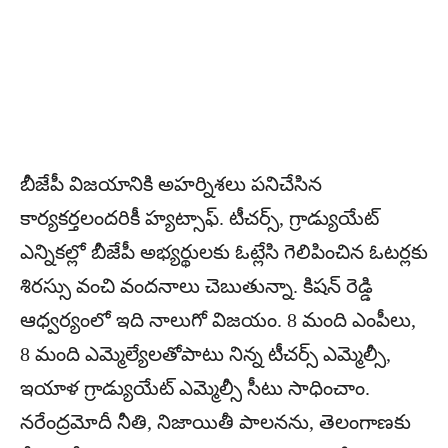
బీజేపీ విజయానికి అహర్నిశలు పనిచేసిన
కార్యకర్తలందరికీ హ్యట్సాఫ్. టీచర్స్, గ్రాడ్యుయేట్
ఎన్నికల్లో బీజేపీ అభ్యర్థులకు ఓట్లేసి గెలిపించిన ఓటర్లకు
శిరస్సు వంచి వందనాలు చెబుతున్నా. కిషన్ రెడ్డి
ఆధ్వర్యంలో ఇది నాలుగో విజయం. 8 మంది ఎంపీలు,
8 మంది ఎమ్మెల్యేలతోపాటు నిన్న టీచర్స్ ఎమ్మెల్సీ,
ఇయాళ గ్రాడ్యుయేట్ ఎమ్మెల్సీ సీటు సాధించాం.
నరేంద్రమోదీ నీతి, నిజాయితీ పాలనను, తెలంగాణకు