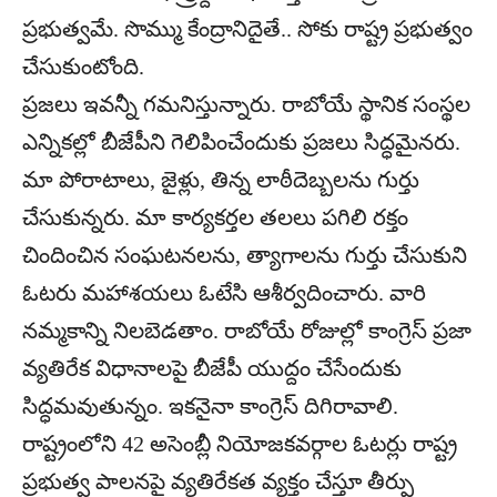
ప్రభుత్వమే. సొమ్ము కేంద్రానిదైతే.. సోకు రాష్ట్ర ప్రభుత్వం
చేసుకుంటోంది.
ప్రజలు ఇవన్నీ గమనిస్తున్నారు. రాబోయే స్థానిక సంస్థల
ఎన్నికల్లో బీజేపీని గెలిపించేందుకు ప్రజలు సిద్ధమైనరు.
మా పోరాటాలు, జైళ్లు, తిన్న లాఠీదెబ్బలను గుర్తు
చేసుకున్నరు. మా కార్యకర్తల తలలు పగిలి రక్తం
చిందించిన సంఘటనలను, త్యాగాలను గుర్తు చేసుకుని
ఓటరు మహాశయలు ఓటేసి ఆశీర్వదించారు. వారి
నమ్మకాన్ని నిలబెడతాం. రాబోయే రోజుల్లో కాంగ్రెస్ ప్రజా
వ్యతిరేక విధానాలపై బీజేపీ యుద్దం చేసేందుకు
సిద్ధమవుతున్నం. ఇకనైనా కాంగ్రెస్ దిగిరావాలి.
రాష్ట్రంలోని 42 అసెంబ్లీ నియోజకవర్గాల ఓటర్లు రాష్ట్ర
ప్రభుత్వ పాలనపై వ్యతిరేకత వ్యక్తం చేస్తూ తీర్పు