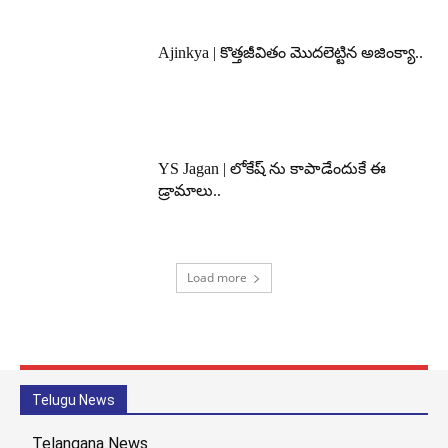
Ajinkya | కొత్తజీవితం మొదలెట్టిన అజింక్యా..
YS Jagan | లోకేష్ ను కాపాడేందుకే ఈ
డ్రామాలు..
Load more
Telugu News
Telangana News