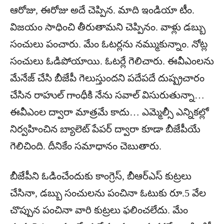
ఆరోజు, ఈరోజు అదే చెప్పిన. మాది ఇండియా టీం.
విజయం సాధించి తీరుతామని చెప్పినం. వాళ్లు డబ్బు
సంచులు పంచారు. మేం ఓటర్లను నమ్ముకున్నాం. నోట్ల
సంచులు ఓడిపోయాయి. ఓటర్లే గెలిచారు. ఈవీఎంలను
మేనేజ్ చేసి బీజేపీ గెలుస్తుందని పదేపదే దుష్ప్రచారం
చేసిన రాహుల్ గాంధీకి నేను సవాల్ విసురుతున్నా…
ఈవీఎంల ద్వారా మాత్రమే కాదు… ఎమ్మెల్సీ ఎన్నికల్లో
నిర్వహించిన బ్యాలెట్ పేపర్ ద్వారా కూడా బీజేపీయే
గెలిచింది. దీనికేం సమాధానం చెబుతారు.
బీజేపీని ఓడించేందుకు కాంగ్రెస్, బీఆర్ఎస్ కుట్రలు
చేసినా, డబ్బు సంచులను పంచినా ఓటుకు రూ.5 వేల
చొప్పున పంచినా వారి కుట్రలు ఫలించలేదు. మేం