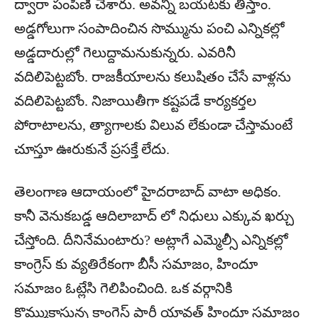
ద్వారా పంపిణీ చేశారు. అవన్నీ బయటకు తీస్తాం.
అడ్డగోలుగా సంపాదించిన సొమ్మును పంచి ఎన్నికల్లో
అడ్డదారుల్లో గెలుద్దామనుకున్నరు. ఎవరినీ
వదిలిపెట్టబోం. రాజకీయాలను కలుషితం చేసే వాళ్లను
వదిలిపెట్టబోం. నిజాయితీగా కష్టపడే కార్యకర్తల
పోరాటాలను, త్యాగాలకు విలువ లేకుండా చేస్తామంటే
చూస్తూ ఊరుకునే ప్రసక్తే లేదు.
తెలంగాణ ఆదాయంలో హైదరాబాద్ వాటా అధికం.
కానీ వెనుకబడ్డ ఆదిలాబాద్ లో నిధులు ఎక్కువ ఖర్చు
చేస్తోంది. దీనినేమంటారు? అట్లాగే ఎమ్మెల్సీ ఎన్నికల్లో
కాంగ్రెస్ కు వ్యతిరేకంగా బీసీ సమాజం, హిందూ
సమాజం ఓట్లేసి గెలిపించింది. ఒక వర్గానికి
కొమ్ముకాస్తున్న కాంగ్రెస్ పార్టీ యావత్ హిందూ సమాజం