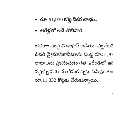
రూ. 51,970 కోట్ల నికర లాభం..
ఆరేళ్లలో ఇదే తొలిసారి..
టెలికాం సంస్థ వొడాఫోన్‌ ఐడియా ఎట్టకేలకు
చివరి త్రైమాసికానికిగాను సంస్థ రూ.51,970
లాభాలను ప్రకటించడం గత ఆరేండ్లలో ఇదే త
నష్టాన్ని నమోదు చేసుకున్నది. సమీక్షకా
రూ.11,332 కోట్లకు చేరుకున్నాయి.
-