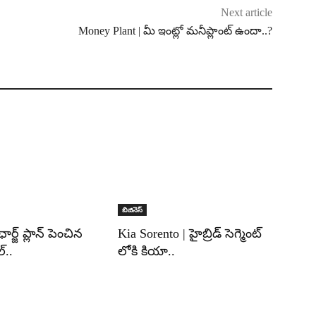
Next article
Money Plant | మీ ఇంట్లో మనీప్లాంట్ ఉందా..?
బిజినెస్
ఛార్జ్ ప్లాన్ పెంచిన
Kia Sorento | హైబ్రిడ్ సెగ్మెంట్
్..
లోకి కియా..