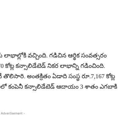
 లాభాల్లోకి వచ్చింది. గడిచిన ఆర్థిక సంవత్సరం
 కోట్ల కన్సాలిడేటెడ్‌ నికర లాభాన్ని గడించింది.
ొలిసారి. అంతక్రితం ఏడాది సంస్థ రూ.7,167 కోట్ల
లంలో కంపెనీ కన్సాలిడేటెడ్‌ ఆదాయం 3 శాతం ఎగబాకి
 Advertisement -