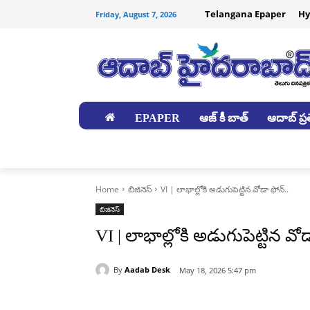
Telangana Epaper
Hy
Friday, August 7, 2026
EPAPER
ఆజ్ కీ బాత్
ఆదాబ్ ప్రత
జిల్లాలు
Home
బిజినెస్
VI | లాభాల్లోకి అడుగుపెట్టిన వోడా ఫోన్..
బిజినెస్
VI | లాభాల్లోకి అడుగుపెట్టిన వోడ
By
Aadab Desk
May 18, 2026 5:47 pm