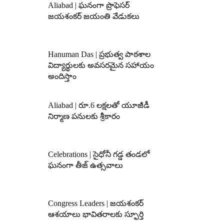
Aliabad | ఘనంగా ప్రొఫెసర్
జయశంకర్ జయంతి వేడుకలు
Hanuman Das | ప్రభుత్వ పాఠశాల
విద్యార్థులకు అవసరమైన సహాయం
అందిస్తాం
Aliabad | రూ.6 లక్షలతో యూజీడీ
నిర్మాణ పనులకు శ్రీకారం
Celebrations | సైధోనీ గడ్డ తండలో
ఘనంగా తీజ్ ఉత్సవాలు
Congress Leaders | జయశంకర్
ఆశయాలు భావితరాలకు స్ఫూర్తి