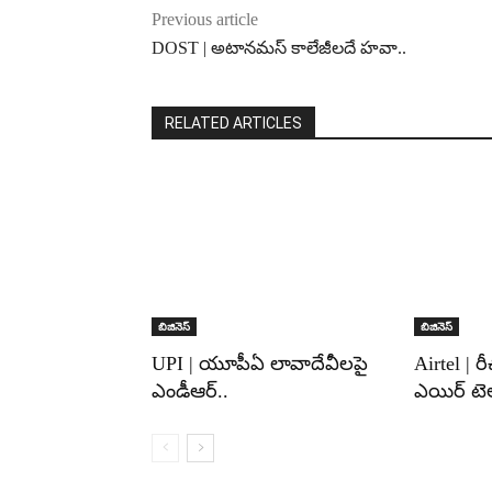
Previous article
DOST | అటానమస్ కాలేజీలదే హవా..
RELATED ARTICLES
బిజినెస్
బిజినెస్
UPI | యూపీఏ లావాదేవీలపై
Airtel | రీ
ఎండీఆర్..
ఎయిర్ టెల