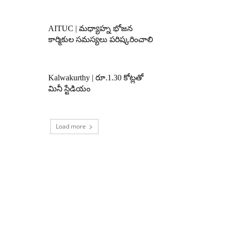
AITUC | మధ్యాహ్న భోజన
కార్మికుల సమస్యలు పరిష్కరించాలి
Kalwakurthy | రూ.1.30 కోట్లతో
మినీ స్టేడియం
Load more