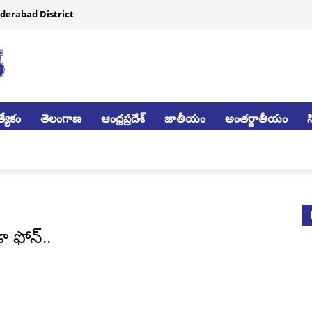
derabad District
్యేకం
తెలంగాణ
ఆంధ్రప్రదేశ్
జాతీయం
అంతర్జాతీయం
ా ఫోన్..