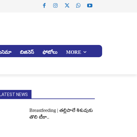
సినిమా
బిజినెస్
ఫోటోలు
MORE
LATEST NEWS
Breastfeeding | తల్లిపాలే శిశువుకు
తొలి టీకా..