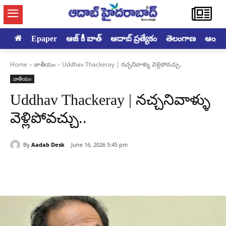
Epaper
ఆజ్ కీ బాత్
ఆదాబ్ ప్రత్యేకం
తెలంగాణ
ఆంధ్రప్ర
Home
జాతీయం
Uddhav Thackeray | నచ్చనివాళ్ళు వెళ్లిపోవచ్చు..
జాతీయం
Uddhav Thackeray | నచ్చనివాళ్ళు
వెళ్లిపోవచ్చు..
By
Aadab Desk
June 16, 2026 5:45 pm