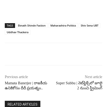
TAGS
Eknath Shinde Faction
Maharashtra Politics
Shiv Sena UBT
Uddhav Thackera
Previous article
Next article
Mamata Banerjee | రాజకీయ
Super Subbu | నెట్‌ఫ్లిక్స్‌లో జూలై
ఉనికికోసం దీదీ ప్రయత్నం..
2 నుంచి స్ట్రీమింగ్
RELATED ARTICLES