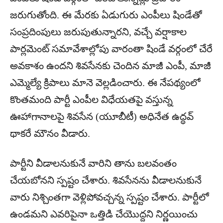
జరుగుతోంది. ఈ మేరకు ఏడుగురు ఎంపీలు షిండేతో
సంప్రదింపులు జరుపుతున్నారని, వచ్చే వర్షాకాల
పార్లమెంట్ సమావేశాల్లోపు వారంతా షిండే వర్గంలో చేరే
అవకాశం ఉందని శివసేనకు చెందిన మాజీ ఎంపీ, మాజీ
ఎమ్మెల్యే క్రిపాలు మానె వెల్లడించారు. ఈ నేపథ్యంలో
కొంతమంది పార్టీ ఎంపీల విధేయతపై వస్తున్న
ఊహాగానాలపై శివసేన (యూబీటీ) అధినేత ఉద్ధవ్
థాకరే మౌనం వీడారు.
పార్టీని వీడాలనుకునే వారిని తాను బలవంతం
చేయబోనని స్పష్టం చేశారు. శివసేనను వీడాలనుకునే
వారు నిశ్చింతగా వెళ్లిపోవచ్చన్న స్పష్టం చేశారు. పార్టీలో
ఉండమని ఎవరిపైనా ఒత్తిడి చేయొద్దని నిర్ణయించు