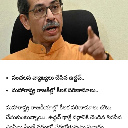
సంచలన వ్యాఖ్యలు చేసిన ఉద్దవ్..
మహారాష్ట్ర రాజకీల్లో కీలక పరిణామాలు..
మహారాష్ట్ర రాజకీయాల్లో కీలక పరిణామాలు చోటు
చేసుకుంటున్నాయి. ఉద్ధవ్ థాక్రే వర్గానికి చెందిన శివసేన
ఎంపీలు షిండే వర్గంలో చేరబోతున్నట్లు ప్రచారం