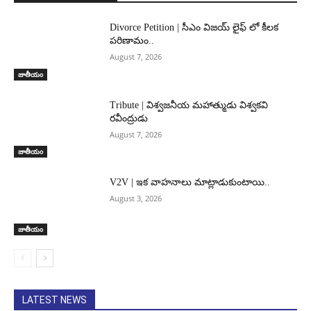
Divorce Petition | సీఎం విజయ్ లైఫ్ లో కీలక
పరిణామం..
August 7, 2026
జాతీయం
Tribute | విశ్వజనీయ మహాత్ముడు విశ్వకవి
రవీంద్రుడు
August 7, 2026
జాతీయం
V2V | ఇక వాహనాలు మాట్లాడుకుంటాయి..
August 3, 2026
జాతీయం
LATEST NEWS