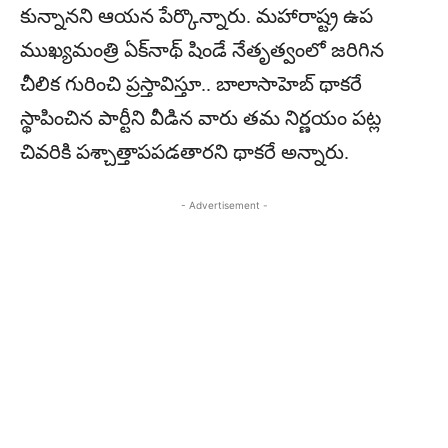
కున్నానని ఆయన పేర్కొన్నారు. మహారాష్ట్ర ఉప
ముఖ్యమంత్రి ఏక్‌నాథ్ షిండే నేతృత్వంలో జరిగిన
చీలిక గురించి ప్రస్తావిస్తూ.. బాలాసాహెబ్ థాకరే
స్థాపించిన పార్టీని వీడిన వారు తమ నిర్ణయం పట్ల
చివరికి పశ్చాత్తాపపడతారని థాకరే అన్నారు.
- Advertisement -