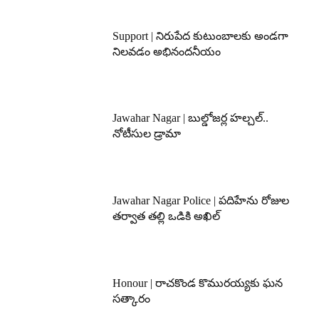
Support | నిరుపేద కుటుంబాలకు అండగా
నిలవడం అభినందనీయం
Jawahar Nagar | బుల్డోజర్ల హల్చల్..
నోటీసుల డ్రామా
Jawahar Nagar Police | పదిహేను రోజుల
తర్వాత తల్లి ఒడికి అఖిల్
Honour | రాచకొండ కొమురయ్యకు ఘన
సత్కారం