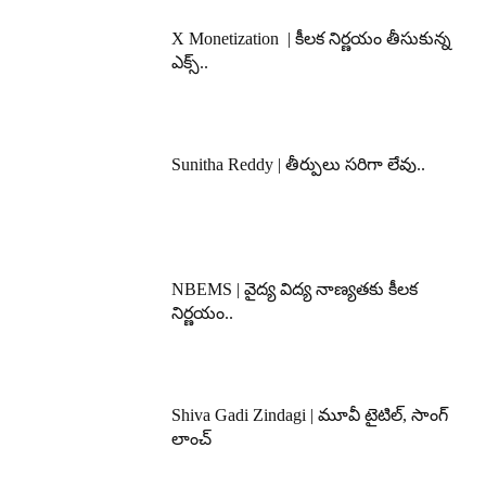
X Monetization | కీలక నిర్ణయం తీసుకున్న
ఎక్స్..
Sunitha Reddy | తీర్పులు సరిగా లేవు..
NBEMS | వైద్య విద్య నాణ్యతకు కీలక
నిర్ణయం..
Shiva Gadi Zindagi | మూవీ టైటిల్, సాంగ్
లాంచ్