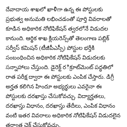
దేవాదాయ శాఖలో ఖాళీగా ఉన్న ఈ పోస్టులకు
ప్రభుత్వ అనుమతి లభించడంతో పూర్తి వివరాలతో
కూడిన అధికారిక నోటిఫికేషన్‌ త్వరలోనే విడుదల
కానుంది. ఆర్థిక శాఖ క్లియరెన్స్‌తో తెలంగాణ పబ్లిక్
సర్వీస్ కమిషన్ (టీజీపీఎస్సీ) పోస్టుల భర్తీకి
సంబంధించిన అధికారిక నోటిఫికేషన్ విడుదలకు
సన్నాహాలు చేస్తుంది. డైరెక్ట్‌ రిక్రూట్‌మెంట్‌ పద్ధతిలో
రాత పరీక్ష ద్వారా ఈ పోస్టులకు ఎంపిక చేస్తారు. డిగ్రీ
అర్హత కలిగిన హిందూ అభ్యర్థులు ఎవరైనా ఈ
పోస్టులకు దరఖాస్తు చేసుకోవచ్చు. విద్యార్హతలు,
దరఖాస్తు విధానం, దరఖాస్తు తేదీలు, ఎంపిక విధానం
వంటి ఇతర వివరాలు అధికారిక నోటిఫికేషన్‌ విడుదలైన
తర్వాత చెక్‌ చేసుకోవచ్చు.