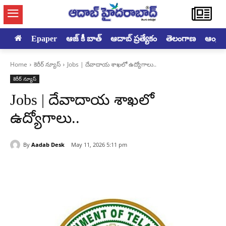
Epaper
ఆజ్ కీ బాత్
ఆదాబ్ ప్రత్యేకం
తెలంగాణ
ఆంధ్రప్ర
Home
కెరీర్ న్యూస్
Jobs | దేవాదాయ శాఖలో ఉద్యోగాలు..
కెరీర్ న్యూస్
Jobs | దేవాదాయ శాఖలో
ఉద్యోగాలు..
By
Aadab Desk
May 11, 2026 5:11 pm