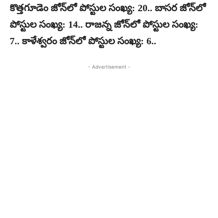
కొత్తగూడెం జోన్‌లో పోస్టుల సంఖ్య: 20.. బాసర జోన్‌లో
పోస్టుల సంఖ్య: 14.. రాజన్న జోన్‌లో పోస్టుల సంఖ్య:
7.. కాళేశ్వరం జోన్‌లో పోస్టుల సంఖ్య: 6..
- Advertisement -