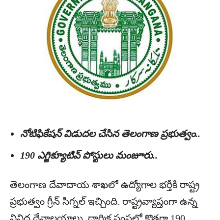
నోటిఫికేషన్ విడుదల చేసిన తెలంగాణ ప్రభుత్వం..
190 ఎగ్జిక్యూటివ్ పోస్టులు మంజూరు..
తెలంగాణ దేవాదాయ శాఖలో ఉద్యోగాల భర్తీకి రాష్ట్ర
ప్రభుత్వం గ్రీన్‌ సిగ్నల్‌ ఇచ్చింది. రాష్ట్రవ్యాప్తంగా ఉన్న
వివిధ దేవాలయాలు, ధార్మిక సంస్థల్లో కొత్తగా 190