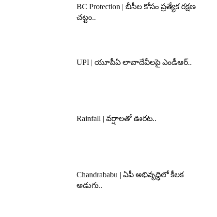
BC Protection | బీసీల కోసం ప్రత్యేక రక్షణ
చట్టం..
UPI | యూపీఏ లావాదేవీలపై ఎండీఆర్..
Rainfall | వర్షాలతో ఊరట..
Chandrababu | ఏపీ అభివృద్ధిలో కీలక
అడుగు..