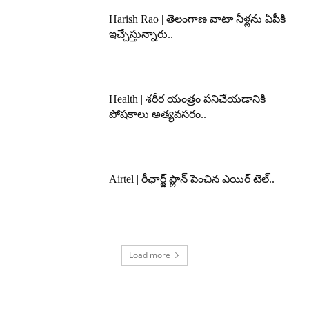
Harish Rao | తెలంగాణ వాటా నీళ్లను ఏపీకి
ఇచ్చేస్తున్నారు..
Health | శరీర యంత్రం పనిచేయడానికి
పోషకాలు అత్యవసరం..
Airtel | రీఛార్జ్ ప్లాన్ పెంచిన ఎయిర్ టెల్..
Load more