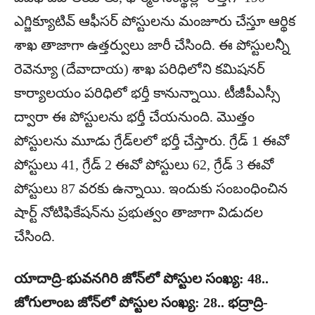
ఎగ్జిక్యూటివ్ ఆఫీసర్ పోస్టులను మంజూరు చేస్తూ ఆర్థిక
శాఖ తాజాగా ఉత్తర్వులు జారీ చేసింది. ఈ పోస్టులన్నీ
రెవెన్యూ (దేవాదాయ) శాఖ పరిధిలోని కమిషనర్
కార్యాలయం పరిధిలో భర్తీ కానున్నాయి. టీజీపీఎస్సీ
ద్వారా ఈ పోస్టులను భర్తీ చేయనుంది. మొత్తం
పోస్టులను మూడు గ్రేడ్‌లలో భర్తీ చేస్తారు. గ్రేడ్ 1 ఈవో
పోస్టులు 41, గ్రేడ్ 2 ఈవో పోస్టులు 62, గ్రేడ్ 3 ఈవో
పోస్టులు 87 వరకు ఉన్నాయి. ఇందుకు సంబంధించిన
షార్ట్‌ నోటిఫికేషన్‌ను ప్రభుత్వం తాజాగా విడుదల
చేసింది.
యాదాద్రి-భువనగిరి జోన్‌లో పోస్టుల సంఖ్య: 48..
జోగులాంబ జోన్‌లో పోస్టుల సంఖ్య: 28.. భద్రాద్రి-