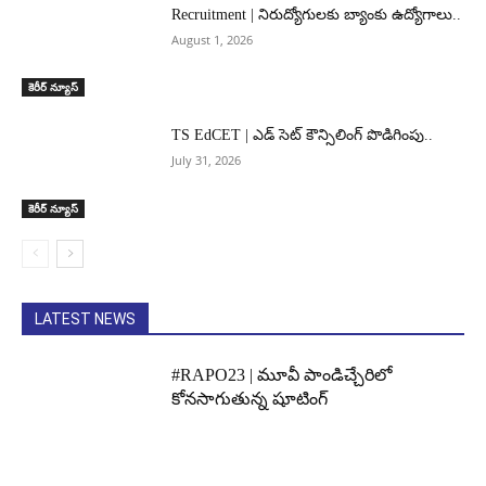
Recruitment | నిరుద్యోగులకు బ్యాంకు ఉద్యోగాలు..
August 1, 2026
కెరీర్ న్యూస్
TS EdCET | ఎడ్ సెట్ కౌన్సిలింగ్ పొడిగింపు..
July 31, 2026
కెరీర్ న్యూస్
LATEST NEWS
#RAPO23 | మూవీ పాండిచ్చేరిలో
కోనసాగుతున్న షూటింగ్