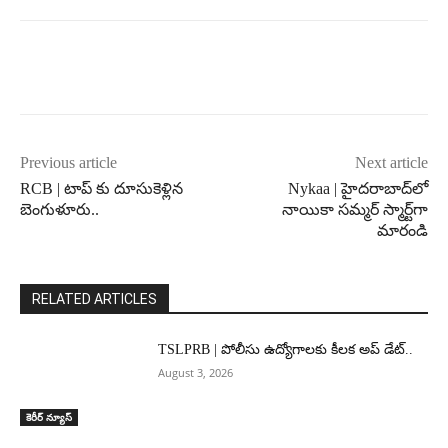
Previous article
Next article
RCB | టాప్ కు దూసుకెళ్లిన
Nykaa | హైదరాబాద్‌లో
బెంగుళూరు..
నాయికా సమ్మర్ స్మార్ట్‌గా
మారండి
RELATED ARTICLES
TSLPRB | పోలీసు ఉద్యోగాలకు కీలక అప్ డేట్..
August 3, 2026
కెరీర్ న్యూస్