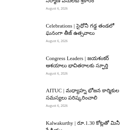
నిర్మాణ పనులకు శ్రీకారం
August 6, 2026
Celebrations | సైధోనీ గడ్డ తండలో
ఘనంగా తీజ్ ఉత్సవాలు
August 6, 2026
Congress Leaders | జయశంకర్
ఆశయాలు భావితరాలకు స్ఫూర్తి
August 6, 2026
AITUC | మధ్యాహ్న భోజన కార్మికుల
సమస్యలు పరిష్కరించాలి
August 6, 2026
Kalwakurthy | రూ.1.30 కోట్లతో మినీ