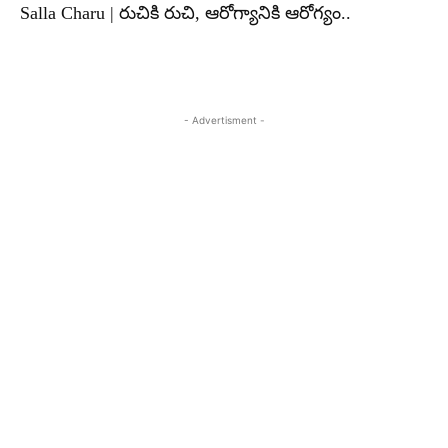
Salla Charu | రుచికి రుచి, ఆరోగ్యానికి ఆరోగ్యం..
- Advertisment -