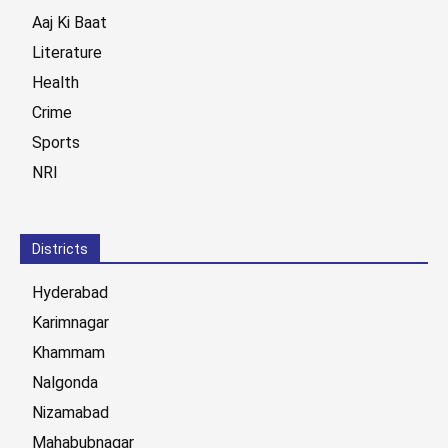
Aaj Ki Baat
Literature
Health
Crime
Sports
NRI
Districts
Hyderabad
Karimnagar
Khammam
Nalgonda
Nizamabad
Mahabubnagar