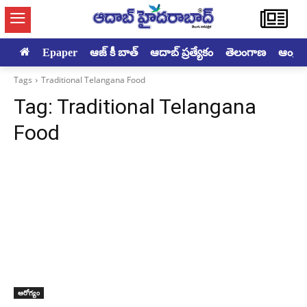
Epaper
ఆజ్ కీ బాత్
ఆదాబ్ ప్రత్యేకం
తెలంగాణ
ఆంధ్రప్ర
Tags
Traditional Telangana Food
Tag:
Traditional Telangana
Food
ఆరోగ్యం