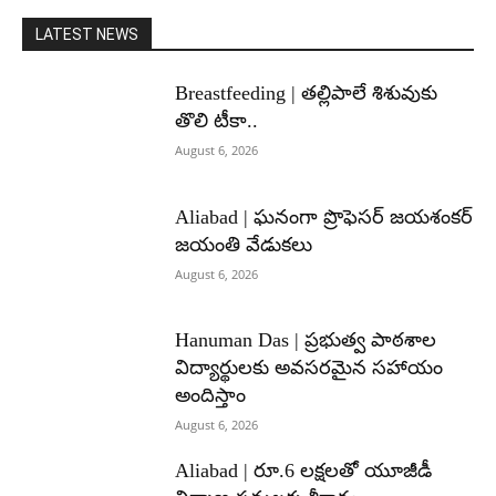
LATEST NEWS
Breastfeeding | తల్లిపాలే శిశువుకు
తొలి టీకా..
August 6, 2026
Aliabad | ఘనంగా ప్రొఫెసర్ జయశంకర్
జయంతి వేడుకలు
August 6, 2026
Hanuman Das | ప్రభుత్వ పాఠశాల
విద్యార్థులకు అవసరమైన సహాయం
అందిస్తాం
August 6, 2026
Aliabad | రూ.6 లక్షలతో యూజీడీ