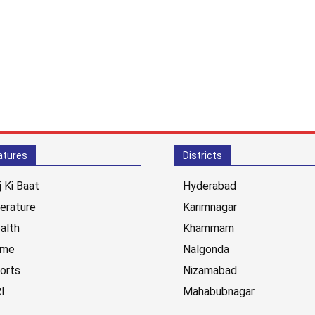
atures
Districts
j Ki Baat
Hyderabad
terature
Karimnagar
alth
Khammam
ime
Nalgonda
orts
Nizamabad
I
Mahabubnagar