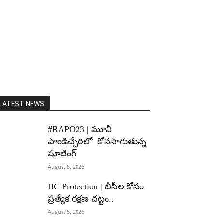
LATEST NEWS
#RAPO23 | మూవీ
పాండిచ్చేరిలో కోనసాగుతున్న
షూటింగ్
August 5, 2026
BC Protection | బీసీల కోసం
ప్రత్యేక రక్షణ చట్టం..
August 5, 2026