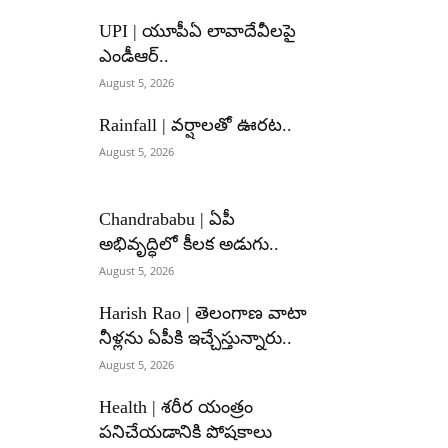
UPI | యూపీఏ లావాదేవీలపై
ఎండీఆర్..
August 5, 2026
Rainfall | వర్షాలతో ఊరట..
August 5, 2026
Chandrababu | ఏపీ
అభివృద్ధిలో కీలక అడుగు..
August 5, 2026
Harish Rao | తెలంగాణ వాటా
నీళ్లను ఏపీకి ఇచ్చేస్తున్నారు..
August 5, 2026
Health | శరీర యంత్రం
పనిచేయడానికి పోషకాలు