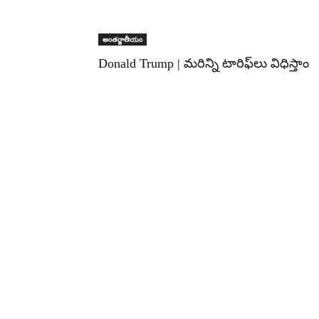
అంతర్జాతీయం
Donald Trump | మరిన్ని టారిఫ్‌లు విధిస్తాం