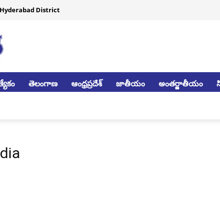
Hyderabad District
్యేకం
తెలంగాణ
ఆంధ్రప్రదేశ్
జాతీయం
అంతర్జాతీయం
dia