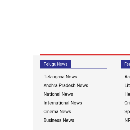
Telugu News
Fe
Telangana News
Aa
Andhra Pradesh News
Li
National News
He
International News
Cr
Cinema News
Sp
Business News
NR