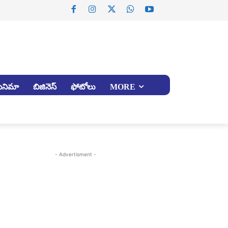
సినిమా
బిజినెస్
ఫోటోలు
MORE
- Advertisment -