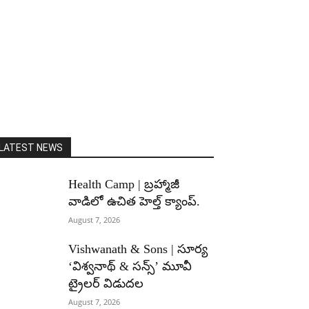
LATEST NEWS
Health Camp | బ్రహ్మాజీ
వాడిలో ఉచిత హెల్త్ క్యాంప్.
August 7, 2026
Vishwanath & Sons | సూర్య
‘విశ్వనాథ్ & సన్స్’ మూవీ
ట్రైలర్ విడుదల
August 7, 2026