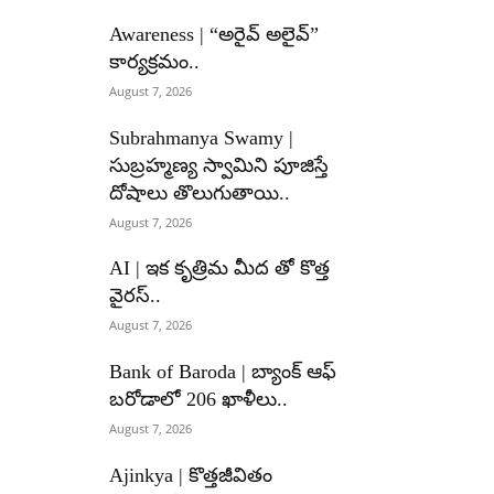
Awareness | “అరైవ్ అలైవ్”
కార్యక్రమం..
August 7, 2026
Subrahmanya Swamy |
సుబ్రహ్మణ్య స్వామిని పూజిస్తే
దోషాలు తొలుగుతాయి..
August 7, 2026
AI | ఇక కృత్రిమ మీద తో కొత్త
వైరస్..
August 7, 2026
Bank of Baroda | బ్యాంక్‌ ఆఫ్‌
బరోడాలో 206 ఖాళీలు..
August 7, 2026
Ajinkya | కొత్తజీవితం