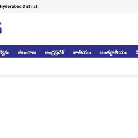
Hyderabad District
్యేకం
తెలంగాణ
ఆంధ్రప్రదేశ్
జాతీయం
అంతర్జాతీయం