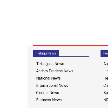
Telugu News
Fe
Telangana News
Aa
Andhra Pradesh News
Li
National News
He
International News
Cr
Cinema News
Sp
Business News
NR