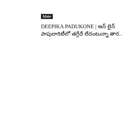
సినిమా
DEEPIKA PADUKONE | ఆన్ లైన్
పాపులారిటీలో తగ్గేదే లేదంటున్నా తార..