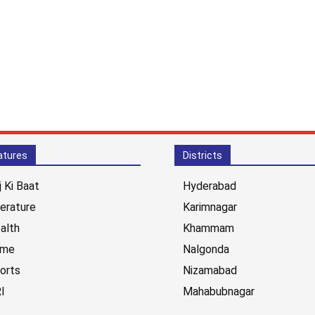
atures
Districts
j Ki Baat
Hyderabad
terature
Karimnagar
alth
Khammam
ime
Nalgonda
orts
Nizamabad
I
Mahabubnagar