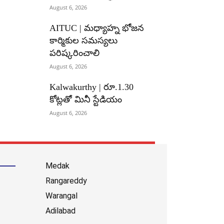
August 6, 2026
AITUC | మధ్యాహ్న భోజన
కార్మికుల సమస్యలు
పరిష్కరించాలి
August 6, 2026
Kalwakurthy | రూ.1.30
కోట్లతో మినీ స్టేడియం
August 6, 2026
Medak
Rangareddy
Warangal
Adilabad