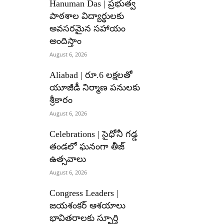
Hanuman Das | ప్రభుత్వ
పాఠశాల విద్యార్థులకు
అవసరమైన సహాయం
అందిస్తాం
August 6, 2026
Aliabad | రూ.6 లక్షలతో
యూజీడీ నిర్మాణ పనులకు
శ్రీకారం
August 6, 2026
Celebrations | సైధోనీ గడ్డ
తండలో ఘనంగా తీజ్
ఉత్సవాలు
August 6, 2026
Congress Leaders |
జయశంకర్ ఆశయాలు
భావితరాలకు స్ఫూర్తి