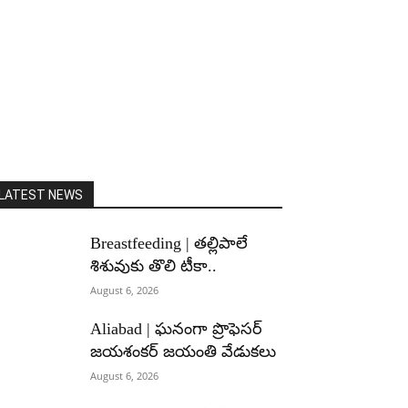
LATEST NEWS
Breastfeeding | తల్లిపాలే
శిశువుకు తొలి టీకా..
August 6, 2026
Aliabad | ఘనంగా ప్రొఫెసర్
జయశంకర్ జయంతి వేడుకలు
August 6, 2026