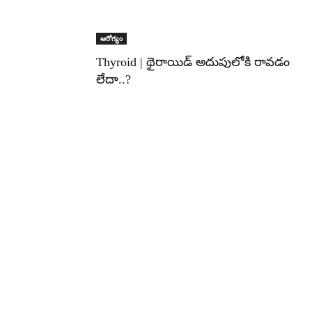
ఆరోగ్యం
Thyroid | థైరాయిడ్ అదుపులోకి రావడం
లేదా..?