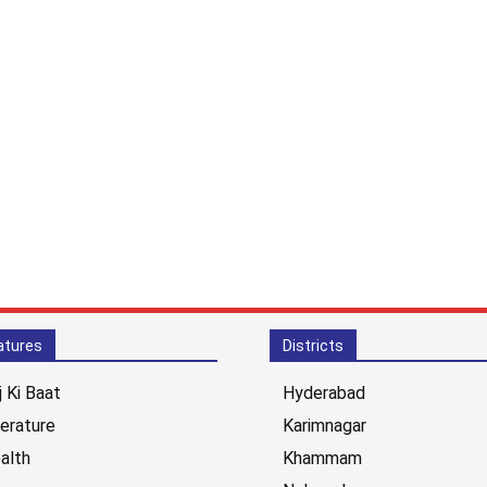
atures
Districts
j Ki Baat
Hyderabad
terature
Karimnagar
alth
Khammam