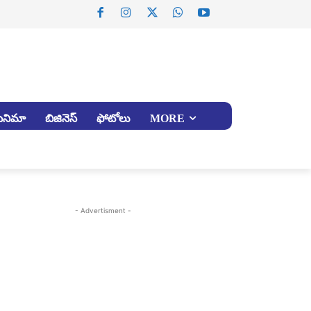
సినిమా
బిజినెస్
ఫోటోలు
MORE
- Advertisment -