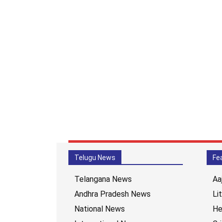
Telugu News
Fe
Telangana News
Aa
Andhra Pradesh News
Li
National News
He