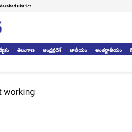
derabad District
్యేకం
తెలంగాణ
ఆంధ్రప్రదేశ్
జాతీయం
అంతర్జాతీయం
t working