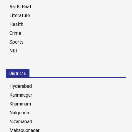
Aaj Ki Baat
Literature
Health
Crime
Sports
NRI
Districts
Hyderabad
Karimnagar
Khammam
Nalgonda
Nizamabad
Mahabubnagar