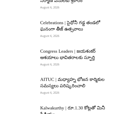
నిర్మాణ పనులకు శ్రీకారం
August 6, 2026
Celebrations | సైధోనీ గడ్డ తండలో
ఘనంగా తీజ్ ఉత్సవాలు
August 6, 2026
Congress Leaders | జయశంకర్
ఆశయాలు భావితరాలకు స్ఫూర్తి
August 6, 2026
AITUC | మధ్యాహ్న భోజన కార్మికుల
సమస్యలు పరిష్కరించాలి
August 6, 2026
Kalwakurthy | రూ.1.30 కోట్లతో మినీ