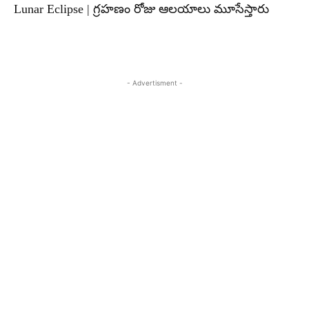
Lunar Eclipse | గ్రహణం రోజు ఆలయాలు మూసేస్తారు
- Advertisment -