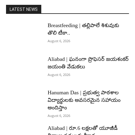
LATEST NEWS
Breastfeeding | తల్లిపాలే శిశువుకు
తొలి టీకా..
August 6, 2026
Aliabad | ఘనంగా ప్రొఫెసర్ జయశంకర్
జయంతి వేడుకలు
August 6, 2026
Hanuman Das | ప్రభుత్వ పాఠశాల
విద్యార్థులకు అవసరమైన సహాయం
అందిస్తాం
August 6, 2026
Aliabad | రూ.6 లక్షలతో యూజీడీ