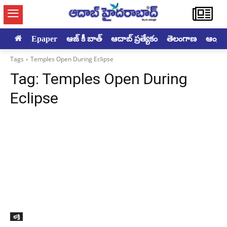
Epaper
ఆజ్ కీ బాత్
ఆదాబ్ ప్రత్యేకం
తెలంగాణ
ఆంధ్రప్ర
Tags
Temples Open During Eclipse
Tag:
Temples Open During
Eclipse
భక్తి