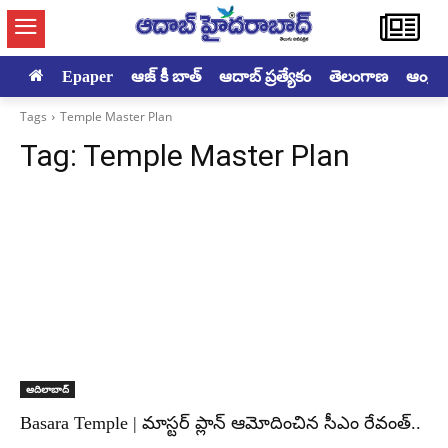
Epaper
ఆజ్ కీ బాత్
ఆదాబ్ ప్రత్యేకం
తెలంగాణ
ఆంధ్రప్ర
Tags
Temple Master Plan
Tag:
Temple Master Plan
ఆదిలాబాద్
Basara Temple | మాస్టర్ ప్లాన్ ఆమోదించిన సీఎం రేవంత్..