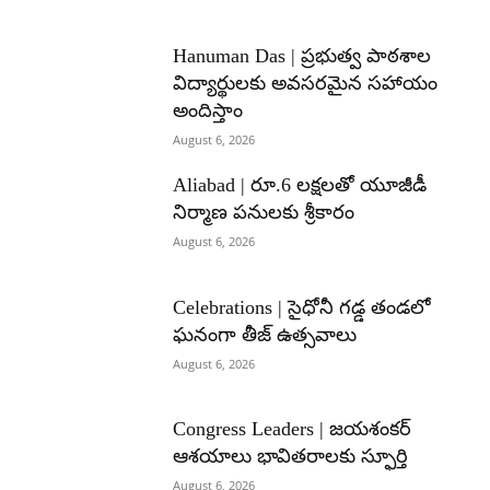
Hanuman Das | ప్రభుత్వ పాఠశాల
విద్యార్థులకు అవసరమైన సహాయం
అందిస్తాం
August 6, 2026
Aliabad | రూ.6 లక్షలతో యూజీడీ
నిర్మాణ పనులకు శ్రీకారం
August 6, 2026
Celebrations | సైధోనీ గడ్డ తండలో
ఘనంగా తీజ్ ఉత్సవాలు
August 6, 2026
Congress Leaders | జయశంకర్
ఆశయాలు భావితరాలకు స్ఫూర్తి
August 6, 2026