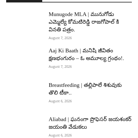
Munugode MLA | మునుగోడు
ఎమ్మెల్యే కోమటిరెడ్డి రాజగోపాల్ కి
వినతి పత్రం.
August 7, 2026
Aaj Ki Baath | మనిషి జీవితం
క్షణభంగురం – ఓ అమూల్య గ్రంథం!.
August 7, 2026
Breastfeeding | తల్లిపాలే శిశువుకు
తొలి టీకా..
August 6, 2026
Aliabad | ఘనంగా ప్రొఫెసర్ జయశంకర్
జయంతి వేడుకలు
August 6, 2026