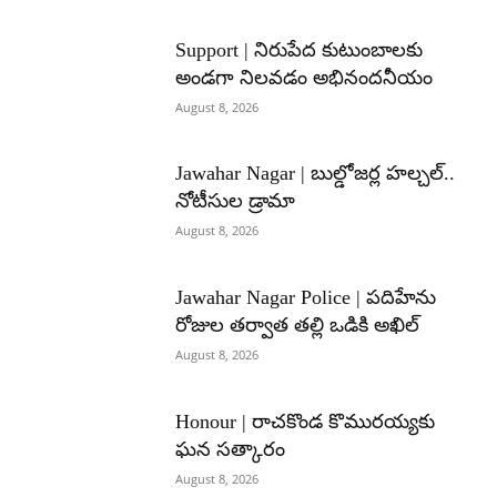
Support | నిరుపేద కుటుంబాలకు
అండగా నిలవడం అభినందనీయం
August 8, 2026
Jawahar Nagar | బుల్డోజర్ల హల్చల్..
నోటీసుల డ్రామా
August 8, 2026
Jawahar Nagar Police | పదిహేను
రోజుల తర్వాత తల్లి ఒడికి అఖిల్
August 8, 2026
Honour | రాచకొండ కొమురయ్యకు
ఘన సత్కారం
August 8, 2026