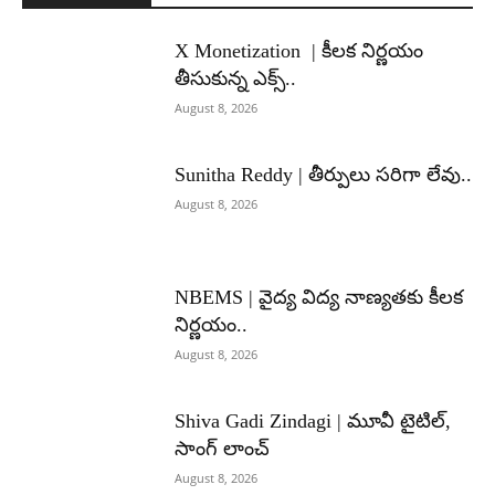
X Monetization | కీలక నిర్ణయం
తీసుకున్న ఎక్స్..
August 8, 2026
Sunitha Reddy | తీర్పులు సరిగా లేవు..
August 8, 2026
NBEMS | వైద్య విద్య నాణ్యతకు కీలక
నిర్ణయం..
August 8, 2026
Shiva Gadi Zindagi | మూవీ టైటిల్,
సాంగ్ లాంచ్
August 8, 2026