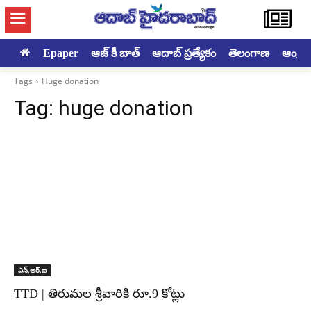
Epaper
ఆజ్ కీ బాత్
ఆదాబ్ ప్రత్యేకం
తెలంగాణ
ఆంధ్రప్ర
Tags
Huge donation
Tag:
huge donation
ఎన్‌.ఆర్‌.ఐ
TTD | తిరుమల శ్రీవారికి రూ.9 కోట్లు