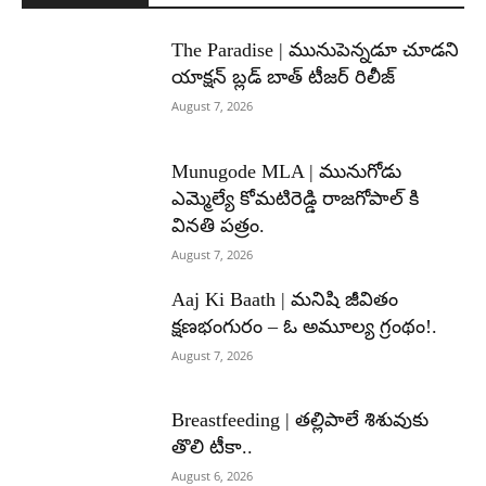
The Paradise | మునుపెన్నడూ చూడని
యాక్షన్ బ్లడ్ బాత్ టీజర్ రిలీజ్
August 7, 2026
Munugode MLA | మునుగోడు
ఎమ్మెల్యే కోమటిరెడ్డి రాజగోపాల్ కి
వినతి పత్రం.
August 7, 2026
Aaj Ki Baath | మనిషి జీవితం
క్షణభంగురం – ఓ అమూల్య గ్రంథం!.
August 7, 2026
Breastfeeding | తల్లిపాలే శిశువుకు
తొలి టీకా..
August 6, 2026