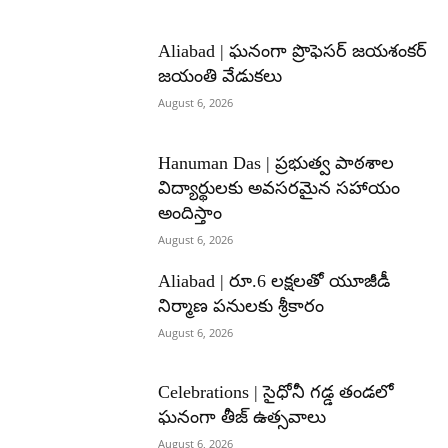
Aliabad | ఘనంగా ప్రొఫెసర్ జయశంకర్
జయంతి వేడుకలు
August 6, 2026
Hanuman Das | ప్రభుత్వ పాఠశాల
విద్యార్థులకు అవసరమైన సహాయం
అందిస్తాం
August 6, 2026
Aliabad | రూ.6 లక్షలతో యూజీడీ
నిర్మాణ పనులకు శ్రీకారం
August 6, 2026
Celebrations | సైధోనీ గడ్డ తండలో
ఘనంగా తీజ్ ఉత్సవాలు
August 6, 2026