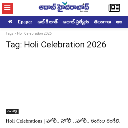
Epaper
ఆజ్ కీ బాత్
ఆదాబ్ ప్రత్యేకం
తెలంగాణ
ఆంధ్రప్ర
Tags
Holi Celebration 2026
Tag:
Holi Celebration 2026
రంగారెడ్డి
Holi Celebrations | హోలీ.. హోలీ…హోలీ.. రంగుల రంగేలి.