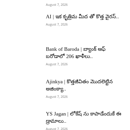
August 7, 2026
AI | ఇక కృత్రిమ మీద తో కొత్త వైరస్..
August 7, 2026
Bank of Baroda | బ్యాంక్‌ ఆఫ్‌
బరోడాలో 206 ఖాళీలు..
August 7, 2026
Ajinkya | కొత్తజీవితం మొదలెట్టిన
అజింక్యా..
August 7, 2026
YS Jagan | లోకేష్ ను కాపాడేందుకే ఈ
డ్రామాలు..
August 7, 2026