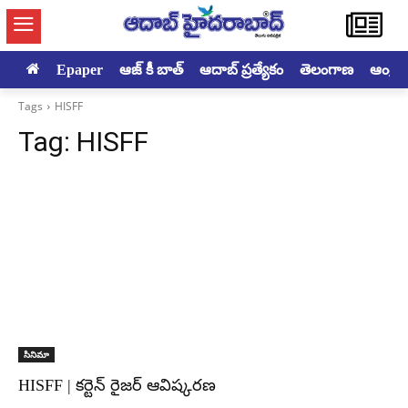
Epaper
ఆజ్ కీ బాత్
ఆదాబ్ ప్రత్యేకం
తెలంగాణ
ఆంధ్రప్ర
Tags
HISFF
Tag:
HISFF
సినిమా
HISFF | కర్టెన్ రైజర్ ఆవిష్కరణ