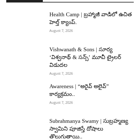
Health Camp | బ్రహ్మాజీ వాడిలో ఉచిత
హెల్త్ క్యాంప్.
August 7, 2026
Vishwanath & Sons | సూర్య
‘విశ్వనాథ్ & సన్స్’ మూవీ ట్రైలర్
విడుదల
August 7, 2026
Awareness | “అరైవ్ అలైవ్”
కార్యక్రమం..
August 7, 2026
Subrahmanya Swamy | సుబ్రహ్మణ్య
స్వామిని పూజిస్తే దోషాలు
తొలుగుతాయి..