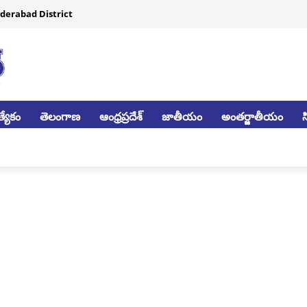
derabad District
్యేకం
తెలంగాణ
ఆంధ్రప్రదేశ్
జాతీయం
అంతర్జాతీయం