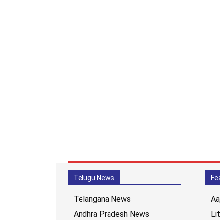
Telugu News
Fe
Telangana News
Aa
Andhra Pradesh News
Li