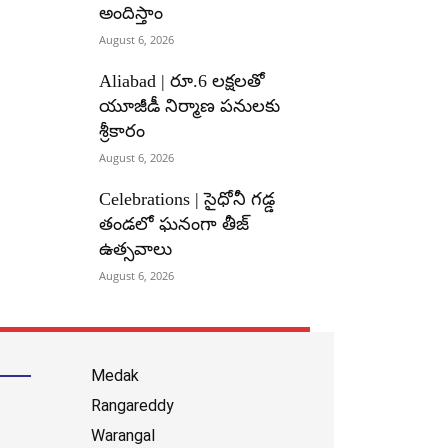
అందిస్తాం
August 6, 2026
Aliabad | రూ.6 లక్షలతో
యూజీడీ నిర్మాణ పనులకు
శ్రీకారం
August 6, 2026
Celebrations | సైధోనీ గడ్డ
తండలో ఘనంగా తీజ్
ఉత్సవాలు
August 6, 2026
Medak
Rangareddy
Warangal