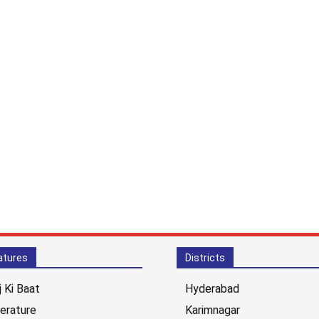
atures
Districts
j Ki Baat
Hyderabad
terature
Karimnagar