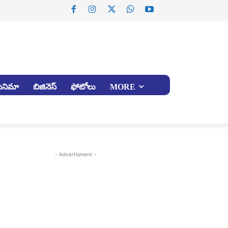
సినిమా
బిజినెస్
ఫోటోలు
MORE
- Advertisment -