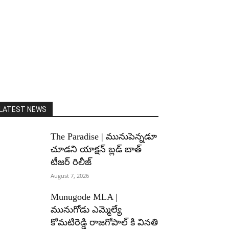
LATEST NEWS
The Paradise | మునుపెన్నడూ
చూడని యాక్షన్ బ్లడ్ బాత్
టీజర్ రిలీజ్
August 7, 2026
Munugode MLA |
మునుగోడు ఎమ్మెల్యే
కోమటిరెడ్డి రాజగోపాల్ కి వినతి