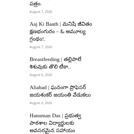
పత్రం.
August 7, 2026
Aaj Ki Baath | మనిషి జీవితం
క్షణభంగురం – ఓ అమూల్య
గ్రంథం!.
August 7, 2026
Breastfeeding | తల్లిపాలే
శిశువుకు తొలి టీకా..
August 6, 2026
Aliabad | ఘనంగా ప్రొఫెసర్
జయశంకర్ జయంతి వేడుకలు
August 6, 2026
Hanuman Das | ప్రభుత్వ
పాఠశాల విద్యార్థులకు
అవసరమైన సహాయం