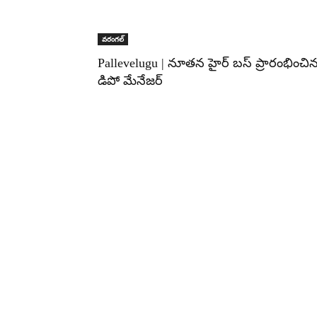
వరంగల్‌
Pallevelugu | నూతన హైర్ బస్ ప్రారంభించి
డిపో మేనేజర్