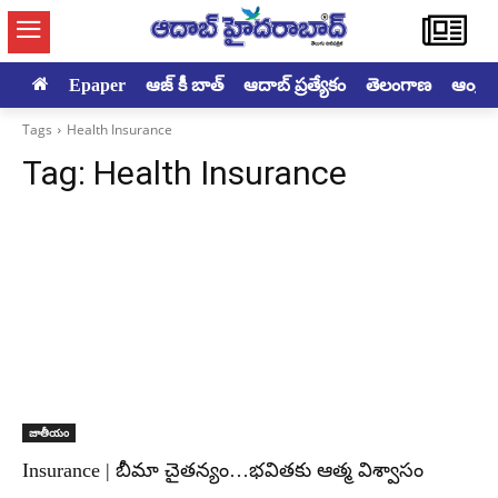
Epaper
ఆజ్ కీ బాత్
ఆదాబ్ ప్రత్యేకం
తెలంగాణ
ఆంధ్రప్ర
Tags
Health Insurance
Tag:
Health Insurance
జాతీయం
Insurance | బీమా చైతన్యం…భవితకు ఆత్మ విశ్వాసం