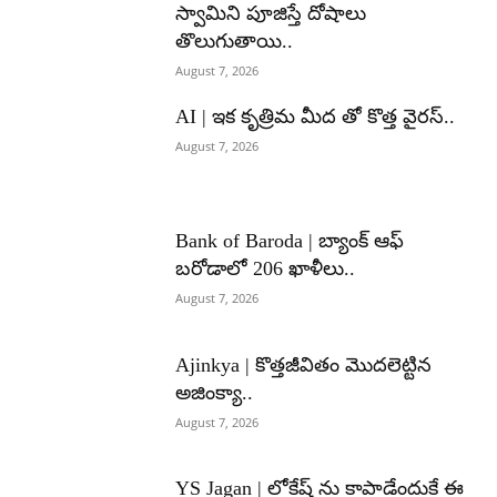
స్వామిని పూజిస్తే దోషాలు
తొలుగుతాయి..
August 7, 2026
AI | ఇక కృత్రిమ మీద తో కొత్త వైరస్..
August 7, 2026
Bank of Baroda | బ్యాంక్‌ ఆఫ్‌
బరోడాలో 206 ఖాళీలు..
August 7, 2026
Ajinkya | కొత్తజీవితం మొదలెట్టిన
అజింక్యా..
August 7, 2026
YS Jagan | లోకేష్ ను కాపాడేందుకే ఈ