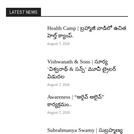
LATEST NEWS
Health Camp | బ్రహ్మాజీ వాడిలో ఉచిత
హెల్త్ క్యాంప్.
August 7, 2026
Vishwanath & Sons | సూర్య
‘విశ్వనాథ్ & సన్స్’ మూవీ ట్రైలర్
విడుదల
August 7, 2026
Awareness | “అరైవ్ అలైవ్”
కార్యక్రమం..
August 7, 2026
Subrahmanya Swamy | సుబ్రహ్మణ్య