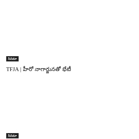
సినిమా
TFJA | హీరో నాగార్జునతో భేటీ
సినిమా