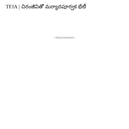
TFJA | చిరంజీవితో మర్యాదపూర్వక భేటీ
- Advertisment -