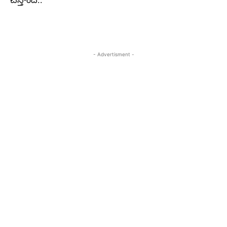
చేస్తోంది..
- Advertisment -