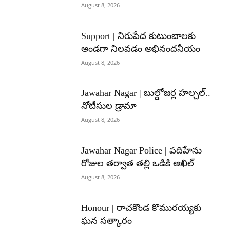
August 8, 2026
Support | నిరుపేద కుటుంబాలకు
అండగా నిలవడం అభినందనీయం
August 8, 2026
Jawahar Nagar | బుల్డోజర్ల హల్చల్..
నోటీసుల డ్రామా
August 8, 2026
Jawahar Nagar Police | పదిహేను
రోజుల తర్వాత తల్లి ఒడికి అఖిల్
August 8, 2026
Honour | రాచకొండ కొమురయ్యకు
ఘన సత్కారం