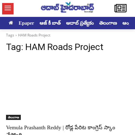
Epaper
ఆజ్ కీ బాత్
ఆదాబ్ ప్రత్యేకం
తెలంగాణ
ఆంధ్రప్ర
Tags
HAM Roads Project
Tag:
HAM Roads Project
తెలంగాణ
Vemula Prashanth Reddy | రోడ్ల పేరిట కాంగ్రెస్ స్కాం