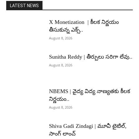
LATEST NEWS
X Monetization | కీలక నిర్ణయం
తీసుకున్న ఎక్స్..
August 8, 2026
Sunitha Reddy | తీర్పులు సరిగా లేవు..
August 8, 2026
NBEMS | వైద్య విద్య నాణ్యతకు కీలక
నిర్ణయం..
August 8, 2026
Shiva Gadi Zindagi | మూవీ టైటిల్,
సాంగ్ లాంచ్