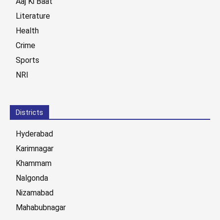
Aaj Ki Baat
Literature
Health
Crime
Sports
NRI
Districts
Hyderabad
Karimnagar
Khammam
Nalgonda
Nizamabad
Mahabubnagar