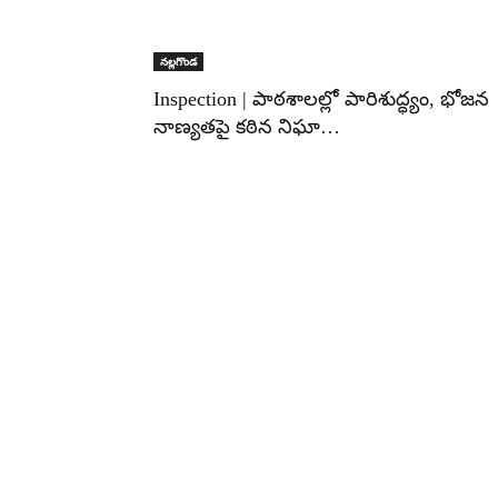
నల్లగొండ
Inspection | పాఠశాలల్లో పారిశుద్ధ్యం, భోజన
నాణ్యతపై కఠిన నిఘా…