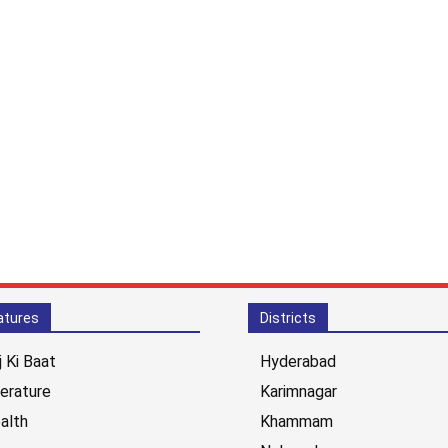
atures
Districts
j Ki Baat
Hyderabad
terature
Karimnagar
alth
Khammam