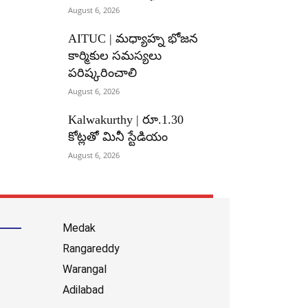
August 6, 2026
AITUC | మధ్యాహ్న భోజన
కార్మికుల సమస్యలు
పరిష్కరించాలి
August 6, 2026
Kalwakurthy | రూ.1.30
కోట్లతో మినీ స్టేడియం
August 6, 2026
Medak
Rangareddy
Warangal
Adilabad