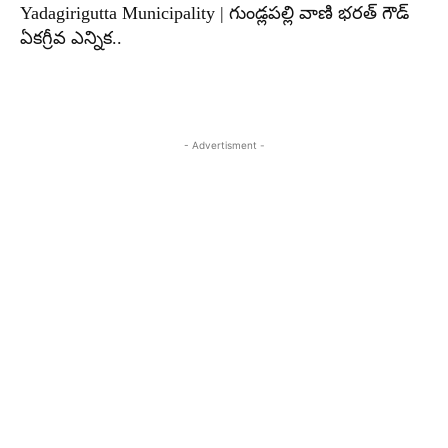
Yadagirigutta Municipality | గుండ్లపల్లి వాణి భరత్ గౌడ్
ఏకగ్రీవ ఎన్నిక..
- Advertisment -