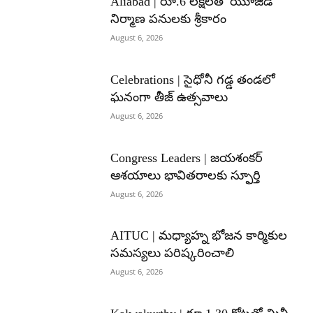
Aliabad | రూ.6 లక్షలతో యూజీడీ
నిర్మాణ పనులకు శ్రీకారం
August 6, 2026
Celebrations | సైధోనీ గడ్డ తండలో
ఘనంగా తీజ్ ఉత్సవాలు
August 6, 2026
Congress Leaders | జయశంకర్
ఆశయాలు భావితరాలకు స్ఫూర్తి
August 6, 2026
AITUC | మధ్యాహ్న భోజన కార్మికుల
సమస్యలు పరిష్కరించాలి
August 6, 2026