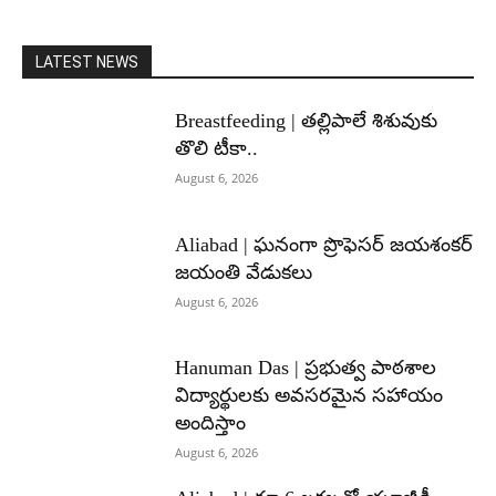
LATEST NEWS
Breastfeeding | తల్లిపాలే శిశువుకు
తొలి టీకా..
August 6, 2026
Aliabad | ఘనంగా ప్రొఫెసర్ జయశంకర్
జయంతి వేడుకలు
August 6, 2026
Hanuman Das | ప్రభుత్వ పాఠశాల
విద్యార్థులకు అవసరమైన సహాయం
అందిస్తాం
August 6, 2026