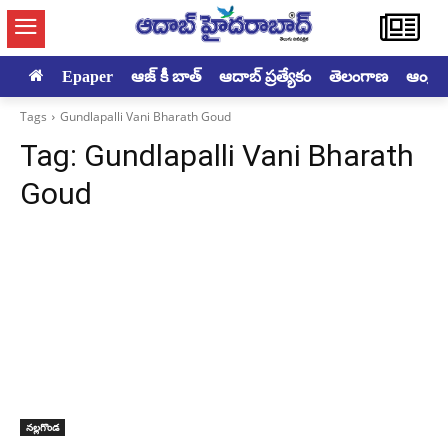
Epaper
ఆజ్ కీ బాత్
ఆదాబ్ ప్రత్యేకం
తెలంగాణ
ఆంధ్రప్ర
Tags
Gundlapalli Vani Bharath Goud
Tag:
Gundlapalli Vani Bharath
Goud
నల్లగొండ