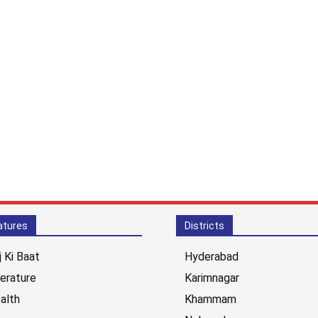
atures
Districts
j Ki Baat
Hyderabad
terature
Karimnagar
alth
Khammam