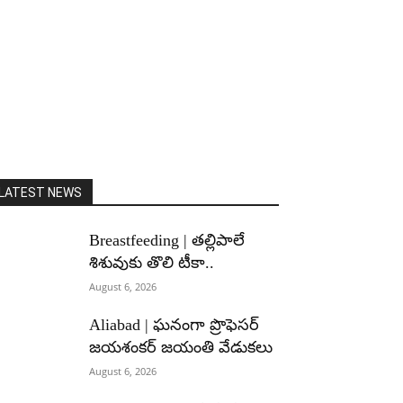
LATEST NEWS
Breastfeeding | తల్లిపాలే
శిశువుకు తొలి టీకా..
August 6, 2026
Aliabad | ఘనంగా ప్రొఫెసర్
జయశంకర్ జయంతి వేడుకలు
August 6, 2026