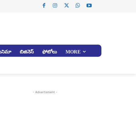
సినిమా
బిజినెస్
ఫోటోలు
MORE
- Advertisment -