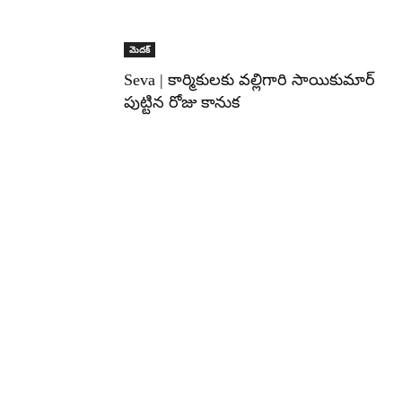
మెదక్‌
Seva | కార్మికులకు వల్లిగారి సాయికుమార్
పుట్టిన రోజు కానుక