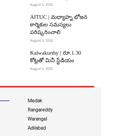
August 6, 2026
AITUC | మధ్యాహ్న భోజన
కార్మికుల సమస్యలు
పరిష్కరించాలి
August 6, 2026
Kalwakurthy | రూ.1.30
కోట్లతో మినీ స్టేడియం
August 6, 2026
Medak
Rangareddy
Warangal
Adilabad