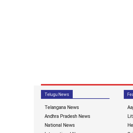
Telugu News
Fe
Telangana News
Aa
Andhra Pradesh News
Li
National News
He