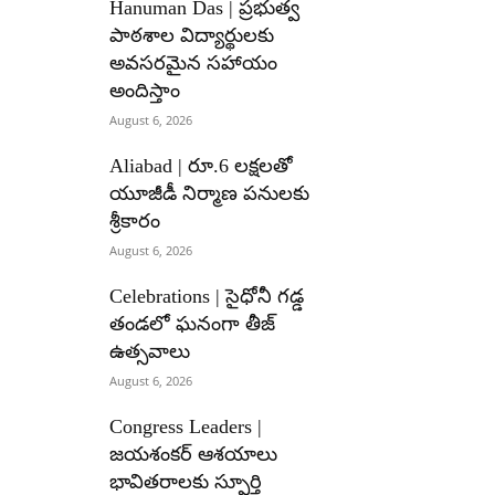
Hanuman Das | ప్రభుత్వ
పాఠశాల విద్యార్థులకు
అవసరమైన సహాయం
అందిస్తాం
August 6, 2026
Aliabad | రూ.6 లక్షలతో
యూజీడీ నిర్మాణ పనులకు
శ్రీకారం
August 6, 2026
Celebrations | సైధోనీ గడ్డ
తండలో ఘనంగా తీజ్
ఉత్సవాలు
August 6, 2026
Congress Leaders |
జయశంకర్ ఆశయాలు
భావితరాలకు స్ఫూర్తి