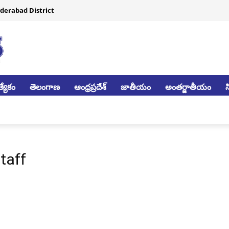
derabad District
్యేకం
తెలంగాణ
ఆంధ్రప్రదేశ్
జాతీయం
అంతర్జాతీయం
taff