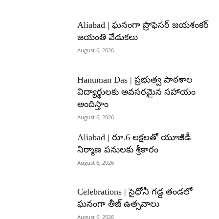
Aliabad | ఘనంగా ప్రొఫెసర్ జయశంకర్
జయంతి వేడుకలు
August 6, 2026
Hanuman Das | ప్రభుత్వ పాఠశాల
విద్యార్థులకు అవసరమైన సహాయం
అందిస్తాం
August 6, 2026
Aliabad | రూ.6 లక్షలతో యూజీడీ
నిర్మాణ పనులకు శ్రీకారం
August 6, 2026
Celebrations | సైధోనీ గడ్డ తండలో
ఘనంగా తీజ్ ఉత్సవాలు
August 6, 2026