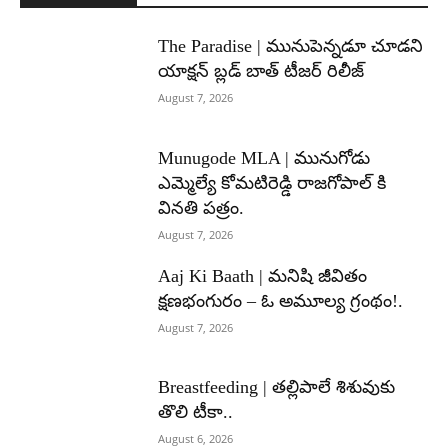
The Paradise | మునుపెన్నడూ చూడని
యాక్షన్ బ్లడ్ బాత్ టీజర్ రిలీజ్
August 7, 2026
Munugode MLA | మునుగోడు
ఎమ్మెల్యే కోమటిరెడ్డి రాజగోపాల్ కి
వినతి పత్రం.
August 7, 2026
Aaj Ki Baath | మనిషి జీవితం
క్షణభంగురం – ఓ అమూల్య గ్రంథం!.
August 7, 2026
Breastfeeding | తల్లిపాలే శిశువుకు
తొలి టీకా..
August 6, 2026