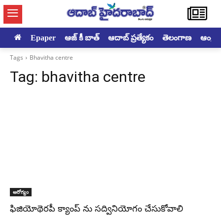
Epaper
ఆజ్ కీ బాత్
ఆదాబ్ ప్రత్యేకం
తెలంగాణ
ఆంధ్రప్ర
Tags
Bhavitha centre
Tag:
bhavitha centre
ఆరోగ్యం
ఫిజియోథెరపీ క్యాంప్ ను సద్వినియోగం చేసుకోవాలి