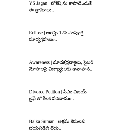
YS Jagan | లోకేష్ ను కాపాడేందుకే
ఈ డ్రామాలు..
Eclipse | ఆగష్టు 12న సంపూర్ణ
సూర్యగ్రహణం..
Awareness | మాదకద్రవ్యాలు, సైబర్
మోసాలపై విద్యార్థులకు అవాహన..
Divorce Petition | సీఎం విజయ్
లైఫ్ లో కీలక పరిణామం..
Balka Suman | అక్రమ కేసులకు
భయపడేది లేదు..