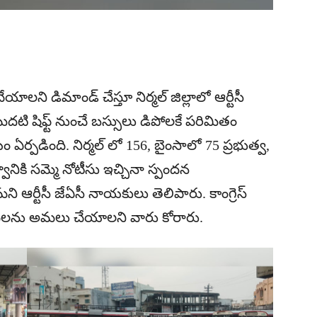
యాలని డిమాండ్ చేస్తూ నిర్మల్ జిల్లాలో ఆర్టీసీ
దటి షిఫ్ట్ నుంచే బస్సులు డిపోలకే పరిమితం
ర్పడింది. నిర్మల్ లో 156, బైంసాలో 75 ప్రభుత్వ,
వానికి సమ్మె నోటీసు ఇచ్చినా స్పందన
 ఆర్టీసీ జేఏసీ నాయకులు తెలిపారు. కాంగ్రెస్
 హామీలను అమలు చేయాలని వారు కోరారు.