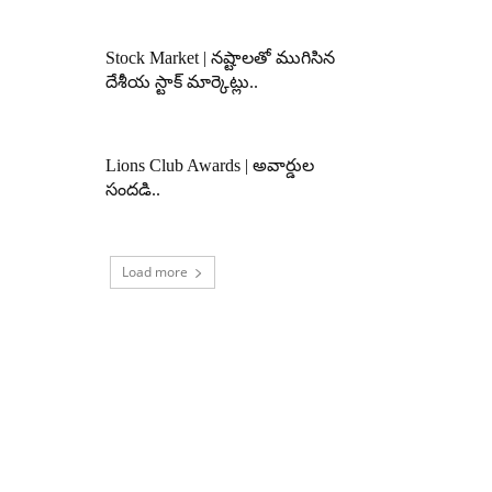
Stock Market | నష్టాలతో ముగిసిన
దేశీయ స్టాక్ మార్కెట్లు..
Lions Club Awards | అవార్డుల
సందడి..
Load more