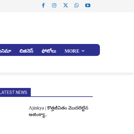
సినిమా
బిజినెస్
ఫోటోలు
MORE
LATEST NEWS
Ajinkya | కొత్తజీవితం మొదలెట్టిన
అజింక్యా..