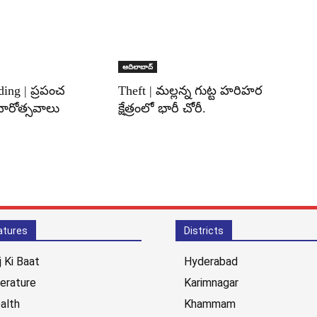
ఆదిలాబాద్
ding | ప్రపంచ
Theft | మల్లన్న గుట్ట హరిహర
వారోత్సవాలు
క్షేత్రంలో భారీ చోరీ.
atures
Districts
j Ki Baat
Hyderabad
terature
Karimnagar
alth
Khammam