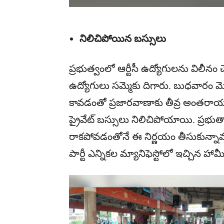
నిలిచిపోయిన బస్సులు
ప్రభుత్వంలో ఆర్టీసీ ఉద్యోగులను విలీనం చే
ఉద్యోగులు సమ్మెకు దిగారు. బుధవారం మొ
కావడంతో ప్రజారవాణాకు తీవ్ర అంతరాయం ఏ
ప్రైవేట్ బస్సులు నిలిచిపోయాయి. ప్రభుత్
రాకపోవడంతోనే ఈ నిర్ణయం తీసుకున్నామని
పార్టీ ఎన్నికల మ్యానిఫెస్టోలో ఇచ్చిన