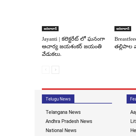
ఆదిలాబాద్
ఆదిలాబాద్
Jayanti | కలెక్టరేట్ లో ఘనంగా
Breastfee
ఆచార్య జయశంకర్ జయంతి
తల్లిపాల 
వేడుకలు.
Telugu News
Fe
Telangana News
Aa
Andhra Pradesh News
Li
National News
He