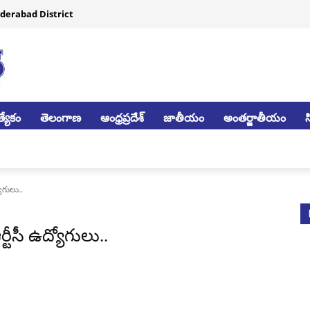
derabad District
్యేకం
తెలంగాణ
ఆంధ్రప్రదేశ్
జాతీయం
అంతర్జాతీయం
ోగులు..
్టీసీ ఉద్యోగులు..