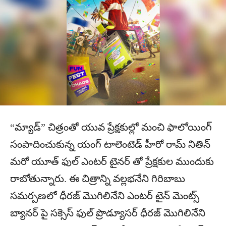
“మ్యాడ్” చిత్రంతో యువ ప్రేక్షకుల్లో మంచి ఫాలోయింగ్
సంపాదించుకున్న యంగ్ టాలెంటెడ్ హీరో రామ్ నితిన్
మరో యూత్ ఫుల్ ఎంటర్ టైనర్ తో ప్రేక్షకుల ముందుకు
రాబోతున్నారు. ఈ చిత్రాన్ని వల్లభనేని గిరిబాబు
సమర్పణలో ధీరజ్ మొగిలినేని ఎంటర్ టైన్ మెంట్స్
బ్యానర్ పై సక్సెస్ ఫుల్ ప్రొడ్యూసర్ ధీరజ్ మొగిలినేని