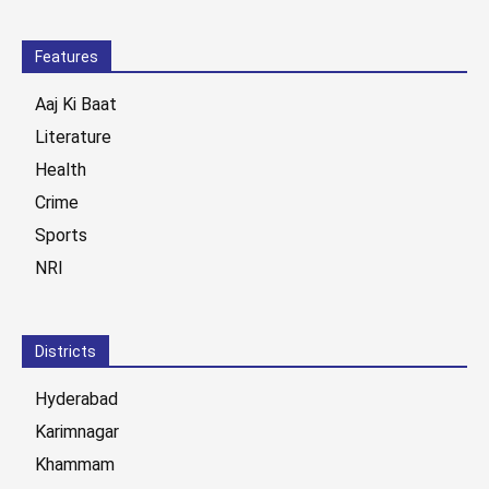
Features
Aaj Ki Baat
Literature
Health
Crime
Sports
NRI
Districts
Hyderabad
Karimnagar
Khammam