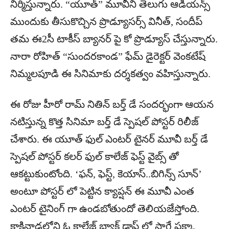
నిర్మిస్తున్నారు. “యూత్” మూవీని తెలుగు ఆడియన్స్
ముందుకు తీసుకొచ్చిన ప్రొడ్యూసర్స్ వినీత్, సందీప్
తమ ఈ2సీ టాకీస్ బ్యానర్ పై కో ప్రొడ్యూస్ చేస్తున్నారు.
నారా రోహిత్ “సుందరకాండ” ఫేమ్ డైరెక్టర్ వెంకటేష్
నిమ్మలపూడి ఈ సినిమాకు దర్శకత్వం వహిస్తున్నారు.
ఈ రోజు హీరో రామ్ నితిన్ బర్త్ డే సందర్భంగా ఆయన
నటిస్తున్న కొత్త సినిమా బర్త్ డే స్పెషల్ పోస్టర్ రిలీజ్
చేశారు. ఈ యూత్ ఫుల్ ఎంటర్ టైనర్ మూవీ బర్త్ డే
స్పెషల్ పోస్టర్ కలర్ ఫుల్ కాలేజ్ ఫెస్ట్ వైబ్స్ తో
ఆకట్టుకుంటోంది. ‘ఫన్, ఫెస్ట్, కెయాస్..బిగిన్స్ సూన్’
అంటూ పోస్టర్ లో పెట్టిన క్యాప్షన్ ఈ మూవీ ఎంత
ఎంటర్ టైనింగ్ గా ఉండబోతుందో తెలియజేస్తోంది.
కాకినాడలోని ఓ కాలేజ్ బ్యాక్ డ్రాప్ లో సాగే పక్కా