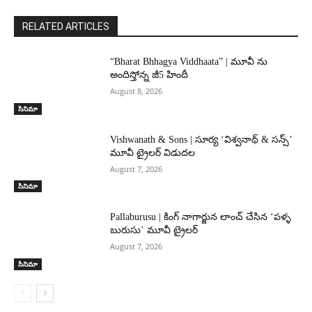
RELATED ARTICLES
“Bharat Bhhagya Viddhaata” | మూవీ ను
అందిస్తోన్న జీ5 హిందీ
August 8, 2026
సినిమా
Vishwanath & Sons | సూర్య ‘విశ్వనాథ్ & సన్స్’
మూవీ ట్రైలర్ విడుదల
August 7, 2026
సినిమా
Pallaburusu | కింగ్ నాగార్జున లాంచ్ చేసిన ‘పళ్ళ
బురుసు’ మూవీ ట్రైలర్
August 7, 2026
సినిమా