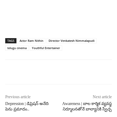
TAGS
Actor Ram Nithin
Director Venkatesh Nimmalapudi
telugu cinema
Youthful Entertainer
Previous article
Next article
Depression | డిప్రెషన్ అనేది
Awareness | బాల కార్మిక వ్యవస్థ
పెను ప్రమాదం..
నిర్మూలనతోనే బాల్యానికి స్వేచ్చ