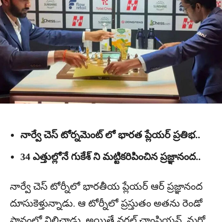
నార్వే చెస్ టోర్నమెంట్ లో భారత ప్లేయర్ ప్రతిభ..
34 ఎత్తుల్లోనే గుకేశ్ ని మట్టికరిపించిన ప్రజ్ఞానంద..
నార్వే చెస్ టోర్నీలో భార‌తీయ ప్లేయ‌ర్ ఆర్ ప్ర‌జ్ఞానంద
దూసుకెళ్తున్నాడు. ఆ టోర్నీలో ప్ర‌స్తుతం అత‌ను రెండో
స్థానంలో నిలిచాడు. అయితే వ‌ర‌ల్డ్ చాంపియ‌న్‌, మ‌రో