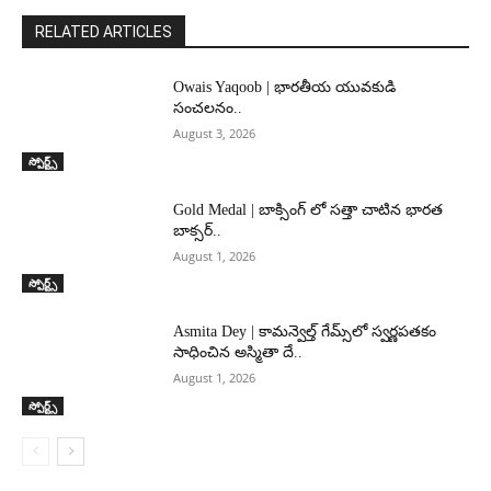
RELATED ARTICLES
Owais Yaqoob | భారతీయ యువకుడి
సంచలనం..
August 3, 2026
స్పోర్ట్స్
Gold Medal | బాక్సింగ్ లో సత్తా చాటిన భారత
బాక్సర్..
August 1, 2026
స్పోర్ట్స్
Asmita Dey | కామన్వెల్త్ గేమ్స్‌లో స్వర్ణపతకం
సాధించిన అస్మితా దే..
August 1, 2026
స్పోర్ట్స్