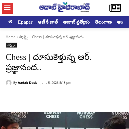
Epaper
ఆజ్ కీ బాత్
ఆదాబ్ ప్రత్యేకం
తెలంగాణ
ఆంధ్రప్ర
Home
స్పోర్ట్స్
Chess | దూసుకెళ్తున్న ఆర్. ప్రజ్ఞానంద..
స్పోర్ట్స్
Chess | దూసుకెళ్తున్న ఆర్.
ప్రజ్ఞానంద..
By
Aadab Desk
June 5, 2026 5:18 pm