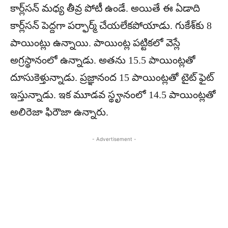
కార్ల్‌స‌న్ మ‌ధ్య తీవ్ర పోటీ ఉండే. అయితే ఈ ఏడాది
కార్ల్‌స‌న్ పెద్ద‌గా ప‌ర్ఫార్మ్ చేయ‌లేక‌పోయాడు. గుకేశ్‌కు 8
పాయింట్లు ఉన్నాయి. పాయింట్ల ప‌ట్టిక‌లో వెస్లే
అగ్ర‌స్థానంలో ఉన్నాడు. అత‌ను 15.5 పాయింట్ల‌తో
దూసుకెళ్తున్నాడు. ప్ర‌జ్ఞానంద 15 పాయింట్ల‌తో టైట్ ఫైట్
ఇస్తున్నాడు. ఇక మూడ‌వ స్థౄనంలో 14.5 పాయింట్ల‌తో
అలిరెజా ఫిరౌజా ఉన్నారు.
- Advertisement -