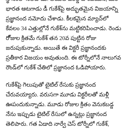
భార‌త ఆట‌గాడు డీ గుకేశ్‌పై అద్భుతమైన విజ‌యాన్ని
ప్ర‌జ్ఞానంద న‌మోదు చేశాడు. కీల‌క‌మైన మ్యాచ్‌లో
కేవ‌లం 34 ఎత్తుల్లోనే గుకేశ్‌ను మ‌ట్టిక‌రిపించాడు. రెండు
రో్జుల క్రితమే గుకేశ్ త‌న 20వ పుట్టిన రోజు
జ‌రుపుకున్నాడు. అయితే ఈ విక్ట‌రీ ప్ర‌జ్ఞానంద‌కు
ప్ర‌తీకార విజ‌యం అవుతుంది. ఈ టోర్నీలోనే నాలుగ‌వ
రౌండ్‌లో గుకేశ్ చేతిలో ప్ర‌జ్ఞానంద ఓడిపోయారు.
గుకేశ్‌పై గెలుపుతో టైటిల్ రేసుకు ప్ర‌జ్ఞానంద
చేరువ‌య్యారు. వ‌రుస‌గా మూడు విక్ట‌రీల‌తో మ‌ళ్లీ
ఊపందుకున్నాడు. మూడు రోజుల క్రితం వెనుక‌బ‌డ్డ
నేను ఇప్పుడు టైటిల్ రేసులో ఉన్న‌ట్లు ప్రజ్ఞానంద
తెలిపారు. గ‌త ఏడాది నార్వే చెస్ టోర్నీలో గుకేశ్‌,