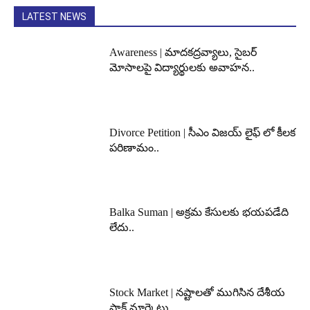
LATEST NEWS
Awareness | మాదకద్రవ్యాలు, సైబర్
మోసాలపై విద్యార్థులకు అవాహన..
Divorce Petition | సీఎం విజయ్ లైఫ్ లో కీలక
పరిణామం..
Balka Suman | అక్రమ కేసులకు భయపడేది
లేదు..
Stock Market | నష్టాలతో ముగిసిన దేశీయ
స్టాక్ మార్కెట్లు..