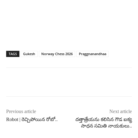
TAGS
Gukesh
Norway Chess 2026
Praggnanandhaa
Previous article
Next article
Robot | రెచ్చిపోయిన రోబో..
దత్తాత్రేయను కలిసిన గౌడ ఐక్య
సాధన సమితి నాయకులు..