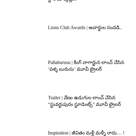
Lions Club Awards | అవార్డుల సందడి..
Pallaburusu | కింగ్ నాగార్జున లాంచ్ చేసిన
‘పళ్ళ బురుసు’ మూవీ ట్రైలర్
Trailer | వేణు ఉడుగుల లాంచ్ చేసిన
“స్టువర్టుపురం స్టూడెంట్స్” మూవీ ట్రైలర్
Inspiration | జీవితం మళ్లీ మళ్ళీ రాదు… !