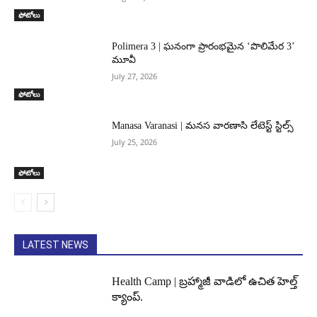
ఫోటోలు
Polimera 3 | ఘనంగా ప్రారంభమైన ‘పొలిమేర 3’
మూవీ
July 27, 2026
ఫోటోలు
Manasa Varanasi | మనస వారణాసి లేటెస్ట్ స్టిల్స్
July 25, 2026
ఫోటోలు
LATEST NEWS
Health Camp | బ్రహ్మాజీ వాడిలో ఉచిత హెల్త్
క్యాంప్.