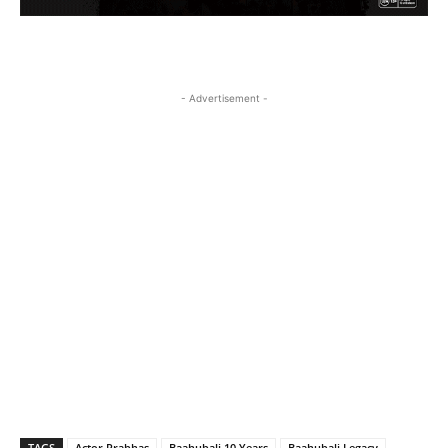
- Advertisement -
TAGS
Actor Prabhas
Baahubali 10 Years
Baahubali Legacy