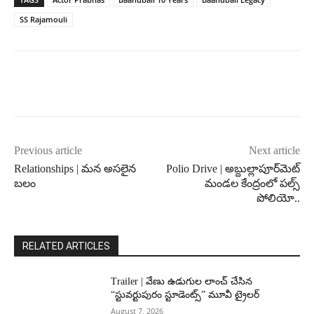
SS Rajamouli
Previous article
Next article
Relationships | మన అసలైన
Polio Drive | అబ్దుల్లాపూర్‌మెట్
బలం
మండల కేంద్రంలో పల్స్
పోలియో..
RELATED ARTICLES
Trailer | వేణు ఉడుగుల లాంచ్ చేసిన
“స్టువర్టుపురం స్టూడెంట్స్” మూవీ ట్రైలర్
August 7, 2026