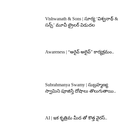
Vishwanath & Sons | సూర్య ‘విశ్వనాథ్ &
సన్స్’ మూవీ ట్రైలర్ విడుదల
Awareness | “అరైవ్ అలైవ్” కార్యక్రమం..
Subrahmanya Swamy | సుబ్రహ్మణ్య
స్వామిని పూజిస్తే దోషాలు తొలుగుతాయి..
AI | ఇక కృత్రిమ మీద తో కొత్త వైరస్..