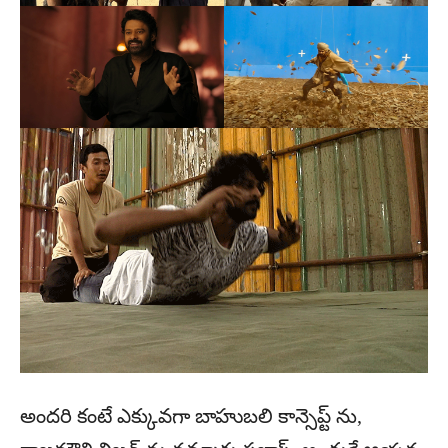
అందరి కంటే ఎక్కువగా బాహుబలి కాన్సెప్ట్ ను,