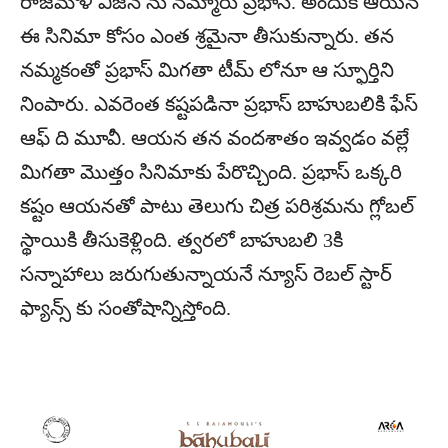
రాజమౌళి విజన్ ను నమ్మారు ప్రభాస్. అందుకే ఆయన
ఈ సినిమా కోసం ఎంత శ్రమైనా తీసుకున్నారు. తన
నమ్మకంతో ప్రభాస్ మిగతా టీమ్ లోనూ ఆ స్ఫూర్తిని
నింపారు. ఎవరెంత కష్టపడినా ప్రభాస్ బాహుబలికి ఫేస్
ఆఫ్ ది మూవీ. ఆయన తన వందశాతం ఇవ్వడం వల్లే
మిగతా మొత్తం సినిమాకు పేరొచ్చింది. ప్రభాస్ ఒక్కరి
కష్టం ఆయనతో పాటు తెలుగు చిత్ర పరిశ్రమను గ్లోబల్
స్థాయికి తీసుకెళ్లింది. త్వరలో బాహుబలి 3కి
సన్నాహాలు జరుగుతున్నాయనే న్యూస్ రెబల్ స్టార్
ఫ్యాన్స్ కు సంతోషాన్నిస్తోంది.