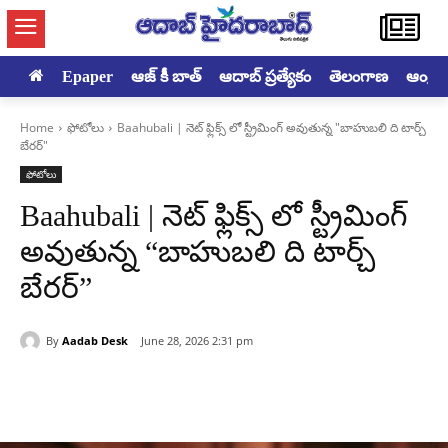
Epaper
ఆజ్ కీ బాత్
ఆదాబ్ ప్రత్యేకం
తెలంగాణ
ఆంధ్రప్ర
Home
ఫోటోలు
Baahubali | నెట్ ఫ్లిక్స్ లో స్ట్రీమింగ్ అవుతున్న "బాహుబలి ది టార్చ్
బేరర్"
ఫోటోలు
Baahubali | నెట్ ఫ్లిక్స్ లో స్ట్రీమింగ్
అవుతున్న “బాహుబలి ది టార్చ్
బేరర్”
By
Aadab Desk
June 28, 2026 2:31 pm