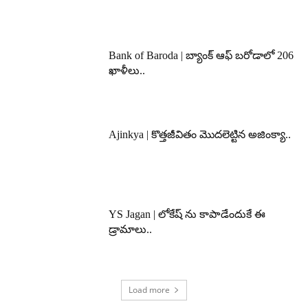
Bank of Baroda | బ్యాంక్‌ ఆఫ్‌ బరోడాలో 206
ఖాళీలు..
Ajinkya | కొత్తజీవితం మొదలెట్టిన అజింక్యా..
YS Jagan | లోకేష్ ను కాపాడేందుకే ఈ
డ్రామాలు..
Load more