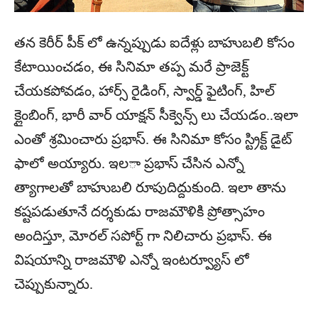
తన కెరీర్ పీక్ లో ఉన్నప్పుడు ఐదేళ్లు బాహుబలి కోసం
కేటాయించడం, ఈ సినిమా తప్ప మరే ప్రాజెక్ట్
చేయకపోవడం, హార్స్ రైడింగ్, స్వార్డ్ ఫైటింగ్, హిల్
క్లైంబింగ్, భారీ వార్ యాక్షన్ సీక్వెన్స్ లు చేయడం..ఇలా
ఎంతో శ్రమించారు ప్రభాస్. ఈ సినిమా కోసం స్ట్రిక్ట్ డైట్
ఫాలో అయ్యారు. ఇలా ప్రభాస్ చేసిన ఎన్నో
త్యాగాలతో బాహుబలి రూపుదిద్దుకుంది. ఇలా తాను
కష్టపడుతూనే దర్శకుడు రాజమౌళికి ప్రోత్సాహం
అందిస్తూ, మోరల్ సపోర్ట్ గా నిలిచారు ప్రభాస్. ఈ
విషయాన్ని రాజమౌళి ఎన్నో ఇంటర్వ్యూస్ లో
చెప్పుకున్నారు.