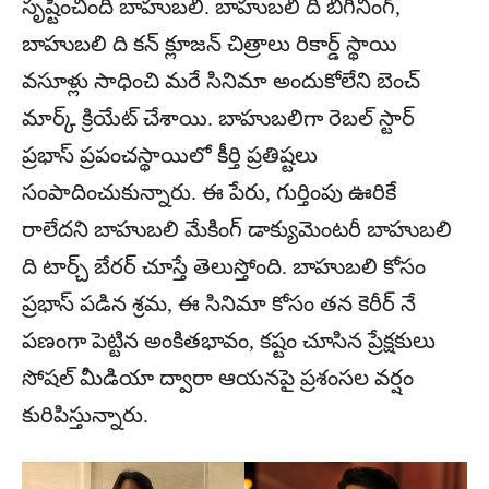
సృష్టించింది బాహుబలి. బాహుబలి ది బిగినింగ్,
బాహుబలి ది కన్ క్లూజన్ చిత్రాలు రికార్డ్ స్థాయి
వసూళ్లు సాధించి మరే సినిమా అందుకోలేని బెంచ్
మార్క్ క్రియేట్ చేశాయి. బాహుబలిగా రెబల్ స్టార్
ప్రభాస్ ప్రపంచస్థాయిలో కీర్తి ప్రతిష్టలు
సంపాదించుకున్నారు. ఈ పేరు, గుర్తింపు ఊరికే
రాలేదని బాహుబలి మేకింగ్ డాక్యుమెంటరీ బాహుబలి
ది టార్చ్ బేరర్ చూస్తే తెలుస్తోంది. బాహుబలి కోసం
ప్రభాస్ పడిన శ్రమ, ఈ సినిమా కోసం తన కెరీర్ నే
పణంగా పెట్టిన అంకితభావం, కష్టం చూసిన ప్రేక్షకులు
సోషల్ మీడియా ద్వారా ఆయనపై ప్రశంసల వర్షం
కురిపిస్తున్నారు.