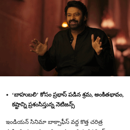
‘బాహుబలి’ కోసం ప్రభాస్ పడిన శ్రమ, అంకితభావం,
కష్టాన్ని ప్రశంసిస్తున్న నెటిజన్స్
ఇండియన్ సినిమా బాక్సాఫీస్ వద్ద కొత్త చరిత్ర