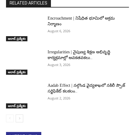
RELATED ARTICLES
Encroachment | నిషేధిత భూమిలో అక్రమ
నిర్మాణం
August 6, 2026
ఆదాబ్ ప్రత్యేకం
Irregularities | నైపుణ్య శిక్షణ అభివృద్ధి
కార్యక్రమాల్లో అవకతవకలు..
August 3, 2026
ఆదాబ్ ప్రత్యేకం
Aadab Effect | నల్గొండ వైద్యశాఖలో నకిలీ స్పౌజ్
సర్టిఫికేట్ కలకలం..
August 2, 2026
ఆదాబ్ ప్రత్యేకం