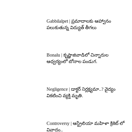
Gabbilalpet | ప్రమాదాలకు ఆహ్వానం
పలుకుతున్న విద్యుత్ తీగలు
Bonalu | కృష్ణాజివాడిలో చిన్నారుల
ఆధ్వర్యంలో బోనాల పండుగ.
Negligence | డాక్టర్ నిర్లక్ష్యమా..? వైద్యం
వికటించి వ్యక్తి మృతి.
Controversy | ఆస్ట్రేలియా మహిళా క్రికెట్ లో
వివాదం..