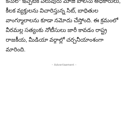
కేసులో ఇప్పటికే పలువురు మాజీ పోలీసు అధికారులు,
కీలక వ్యక్తులను విచారిస్తున్న సిట్, బాధితుల
వాంగ్మూలాలను కూడా నమోదు చేస్తోంది. ఈ క్రమంలో
వీరమల్ల సత్యంకు నోటీసులు జారీ కావడం రాష్ట్ర
రాజకీయ, మీడియా వర్గాల్లో చర్చనీయాంశంగా
మారింది.
- Advertisement -