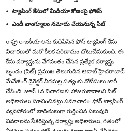
ట్యాపింగ్ కేసులో మీడియా కోణంపై ఫోకస్
ఎండీ వాంగ్మూలం నమోదు చేయనున్న సిట్
రాష్ట్ర రాజకీయాలను కుదిపేసిన ఫోన్ ట్యాపింగ్ కేసు
విచారణలో మరో కీలక పరిణామం చోటుచేసుకుంది. ఈ
కేసు దర్యాప్తును వేగవంతం చేసిన ప్రత్యేక దర్యాప్తు
బృందం (సిట్) ప్రముఖ తెలుగుదిన ఆదాబ్ హైదరాబాద్
మేనేజింగ్ డైరెక్టర్ వీరమల్ల సత్యంకు నోటీసులు జారీ
చేసింది. జూన్ 1న విచారణకు హాజరుకావాలని సిట్
అధికారులు సూచించినట్లు సమాచారం. ఫోన్ ట్యాపింగ్
వ్యవహారంలో బాధితులుగా గుర్తించిన పలువురి
వివరాలను సేకరిస్తున్న దర్యాప్తు అధికారులు, గతంలో