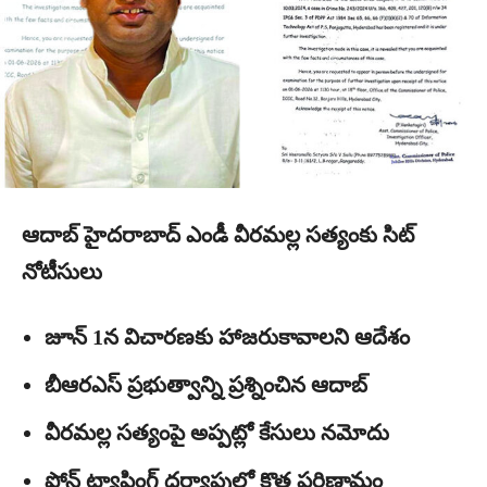
ఆదాబ్ హైదరాబాద్ ఎండీ వీరమల్ల సత్యంకు సిట్
నోటీసులు
జూన్ 1న విచారణకు హాజరుకావాలని ఆదేశం
బీఆరఎస్ ప్రభుత్వాన్ని ప్రశ్నించిన ఆదాబ్
వీరమల్ల సత్యంపై అప్పట్లో కేసులు నమోదు
ఫోన్ ట్యాపింగ్ దర్యాప్తులో కొత్త పరిణామం