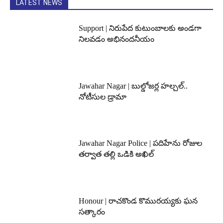
LATEST NEWS
Support | నిరుపేద కుటుంబాలకు అండగా
నిలవడం అభినందనీయం
Jawahar Nagar | బుల్డోజర్ల హల్చల్..
నోటీసుల డ్రామా
Jawahar Nagar Police | పదిహేను రోజుల
తర్వాత తల్లి ఒడికి అఖిల్
Honour | రాచకొండ కొమురయ్యకు ఘన
సత్కారం