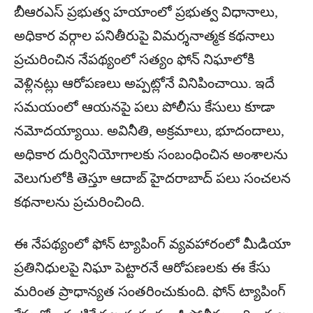
బీఆరఎస్ ప్రభుత్వ హయాంలో ప్రభుత్వ విధానాలు,
అధికార వర్గాల పనితీరుపై విమర్శనాత్మక కథనాలు
ప్రచురించిన నేపథ్యంలో సత్యం ఫోన్ నిఘాలోకి
వెళ్లినట్లు ఆరోపణలు అప్పట్లోనే వినిపించాయి. ఇదే
సమయంలో ఆయనపై పలు పోలీసు కేసులు కూడా
నమోదయ్యాయి. అవినీతి, అక్రమాలు, భూదందాలు,
అధికార దుర్వినియోగాలకు సంబంధించిన అంశాలను
వెలుగులోకి తెస్తూ ఆదాబ్ హైదరాబాద్ పలు సంచలన
కథనాలను ప్రచురించింది.
ఈ నేపథ్యంలో ఫోన్ ట్యాపింగ్ వ్యవహారంలో మీడియా
ప్రతినిధులపై నిఘా పెట్టారనే ఆరోపణలకు ఈ కేసు
మరింత ప్రాధాన్యత సంతరించుకుంది. ఫోన్ ట్యాపింగ్