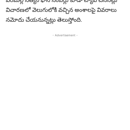
వీరమల్ల సత్యం ఫోన్ నంబర్లు కూడా ట్యాప్ చేసినట్లు
విచారణలో వెలుగులోకి వచ్చిన అంశాలపై వివరాలు
నమోదు చేయనున్నట్లు తెలుస్తోంది.
- Advertisement -