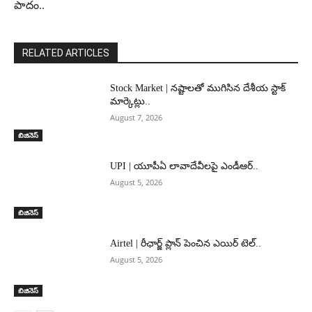
పాదం..
RELATED ARTICLES
Stock Market | నష్టాలతో ముగిసిన దేశీయ స్టాక్
మార్కెట్లు..
August 7, 2026
బిజినెస్
UPI | యూపీఏ లావాదేవీలపై ఎండీఆర్..
August 5, 2026
బిజినెస్
Airtel | రీఛార్జ్ ప్లాన్ పెంచిన ఎయిర్ టెల్..
August 5, 2026
బిజినెస్