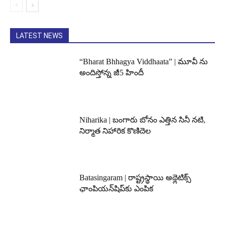
LATEST NEWS
“Bharat Bhhagya Viddhaata” | మూవీ ను
అందిస్తోన్న జీ5 హిందీ
Niharika | బంగారు బోనం ఎత్తిన సినీ నటి,
నిర్మాత నిహారిక కొణిదెల
Batasingaram | రాష్ట్రస్థాయి అథ్లెటిక్స్
ఛాంపియన్‌షిప్‌కు ఎంపిక