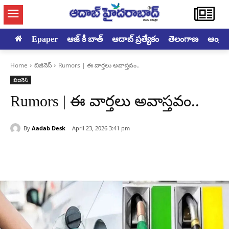
Epaper
ఆజ్ కీ బాత్
ఆదాబ్ ప్రత్యేకం
తెలంగాణ
ఆంధ్రప్ర
Home
బిజినెస్
Rumors | ఈ వార్తలు అవాస్తవం..
బిజినెస్
Rumors | ఈ వార్తలు అవాస్తవం..
By
Aadab Desk
April 23, 2026 3:41 pm