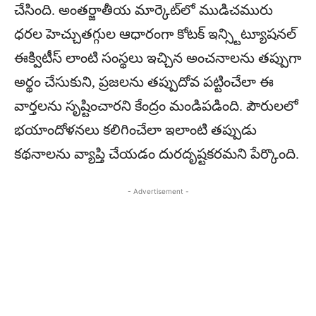
చేసింది. అంతర్జాతీయ మార్కెట్‌లో ముడిచమురు
ధరల హెచ్చుతగ్గుల ఆధారంగా కోటక్ ఇన్స్టిట్యూషనల్
ఈక్విటీస్ లాంటి సంస్థలు ఇచ్చిన అంచనాలను తప్పుగా
అర్థం చేసుకుని, ప్రజలను తప్పుదోవ పట్టించేలా ఈ
వార్తలను సృష్టించారని కేంద్రం మండిపడింది. పౌరులలో
భయాందోళనలు కలిగించేలా ఇలాంటి తప్పుడు
కథనాలను వ్యాప్తి చేయడం దురదృష్టకరమని పేర్కొంది.
- Advertisement -