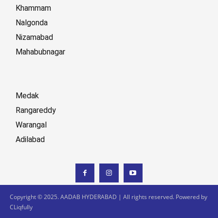
Khammam
Nalgonda
Nizamabad
Mahabubnagar
Medak
Rangareddy
Warangal
Adilabad
Copyright © 2025. AADAB HYDERABAD | All rights reserved. Powered by
CLiqfully