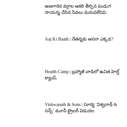
అణగారిన వర్గాల ఆకలి తీర్చిన పండుగ
సాయన్న చేసిన సేవలు మరువలేనివి.
Aaj Ki Baath | నేతన్నకు ఆసరా ఎక్కడ?
Health Camp | బ్రహ్మాజీ వాడిలో ఉచిత హెల్త్
క్యాంప్.
Vishwanath & Sons | సూర్య ‘విశ్వనాథ్ &
సన్స్’ మూవీ ట్రైలర్ విడుదల