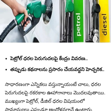
పెట్రోల్ ధరల పెరుగుదలపై కేంద్రం వివరణ..
తప్పుడు కథనాలను ప్రసారం చేయవద్దని హెచ్చరిక..
సాధారణంగా ఎన్నికలు వస్తున్నాయంటే చాలు, ధరల
పెరుగుదలపై రకరకాల ఊహాగానాలు మొదలవుతాయి.
ముఖ్యంగా పెట్రోల్, డీజిల్ ధరల విషయంలో
సామాన్యులు ఎప్పుడూ ఆందోళనగానే ఉంటారు.