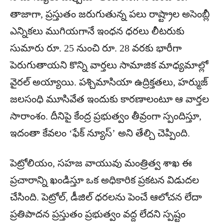
తాజాగా, ప్రస్తుతం జరుగుతున్న పలు రాష్ట్రాల అసెంబ్లీ
ఎన్నికలు ముగియగానే ఇంధన ధరలు లీటరుకు
సుమారు రూ. 25 నుంచి రూ. 28 వరకు భారీగా
పెరుగుతాయని కొన్ని వార్తలు సామాజిక మాధ్యమాల్లో
వైరల్ అయ్యాయి. పశ్చిమాసియా ఉద్రిక్తతలు, హర్ముజ్
జలసంధి మూసివేత ఇందుకు కారణాలంటూ ఆ వార్తల
సారాంశం. దీనిపై కేంద్ర ప్రభుత్వం తీవ్రంగా స్పందిస్తూ,
ఇదంతా కేవలం ‘ఫేక్ న్యూస్’ అని తేల్చి చెప్పింది.
పెట్రోలియం, సహజ వాయువు మంత్రిత్వ శాఖ ఈ
ప్రచారాన్ని ఖండిస్తూ ఒక అధికారిక ప్రకటన విడుదల
చేసింది. పెట్రోల్, డీజిల్ ధరలను పెంచే ఆలోచన లేదా
ప్రతిపాదన ప్రస్తుతం ప్రభుత్వం వద్ద లేదని స్పష్టం