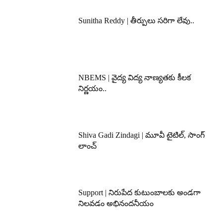
Sunitha Reddy | తీర్పులు సరిగా లేవు..
NBEMS | వైద్య విద్య నాణ్యతకు కీలక
నిర్ణయం..
Shiva Gadi Zindagi | మూవీ టైటిల్, సాంగ్
లాంచ్
Support | నిరుపేద కుటుంబాలకు అండగా
నిలవడం అభినందనీయం