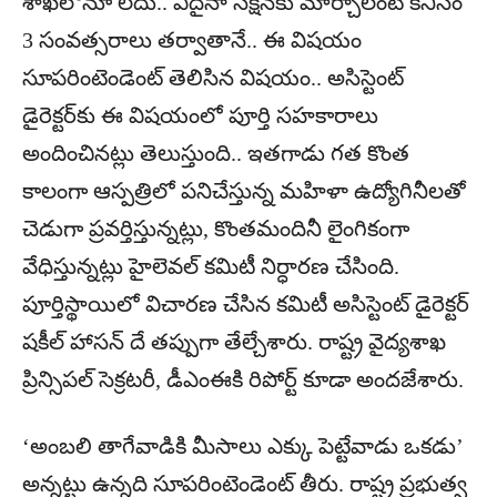
శాఖలోనూ లేదు.. ఏదైనా సెక్షన్‌కు మార్చాలంటే కనీసం
3 సంవత్సరాలు తర్వాతానే.. ఈ విషయం
సూపరింటెండెంట్‌ తెలిసిన విషయం.. అసిస్టెంట్‌
డైరెక్టర్‌కు ఈ విషయంలో పూర్తి సహకారాలు
అందించినట్లు తెలుస్తుంది.. ఇతగాడు గత కొంత
కాలంగా ఆస్పత్రిలో పనిచేస్తున్న మహిళా ఉద్యోగినీలతో
చెడుగా ప్రవర్తిస్తున్నట్లు, కొంతమందినీ లైంగికంగా
వేధిస్తున్నట్లు హైలెవల్‌ కమిటీ నిర్ధారణ చేసింది.
పూర్తిస్థాయిలో విచారణ చేసిన కమిటీ అసిస్టెంట్‌ డైరెక్టర్‌
షకీల్‌ హాసన్‌ దే తప్పుగా తేల్చేశారు. రాష్ట్ర వైద్యశాఖ
ప్రిన్సిపల్‌ సెక్రటరీ, డీఎంఈకి రిపోర్ట్‌ కూడా అందజేశారు.
‘అంబలి తాగేవాడికి మీసాలు ఎక్కు పెట్టేవాడు ఒకడు’
అన్నట్టు ఉన్నది సూపరింటెండెంట్‌ తీరు. రాష్ట్ర ప్రభుత్వ