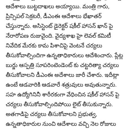
ఆదేశాలు బుట్టదాఖలు అయ్యాయి. మంత్రి గారు,
ప్రిన్సిపల్‌ సెక్రటరీ, డీఎంఈ ఆదేశాలు భేఖాతర్‌
చేస్తున్నారు. అసిస్టెంట్‌ డైరెక్టర్‌ షకీల్‌ హాసన్‌ ఖాన్‌ పై
నేరారోపణ రుజువైంది. వైద్యశాఖ హై లెవల్‌ కమిటీ
నివేదిక మేరకు కామ పిశాచిపై వెంటనే చర్యలు
తీసుకోవాల్సిందిగా ఉన్నతాధికారులు ఆదేశించారు. ప్లేట్ల
బుర్జు ఆస్పత్రి సూపరింటెండెంట్‌ కు చట్టరిత్యా చర్యలు
తీసుకోవాలని డీఎంఈ అదేశాలు జారీ చేశారు. ఇదీట్లా
ఉంటే ఆడవారికి ఆడవారే శత్రువులు అవుతున్నారు.
సహ ఉద్యోగినినీ శారీరకంగా వేధించిన షకీల్‌ హాసన్‌ పై
చర్యలు తీసుకోవాల్సిందిపోయి లైట్‌ తీసుకున్నారు.
అతగాడిపై చర్యలు తీసుకోవాలని ప్రభుత్వ,
ఉన్నతాధికారుల నుంచి ఆదేశాలు వచ్చి నెల రోజులు