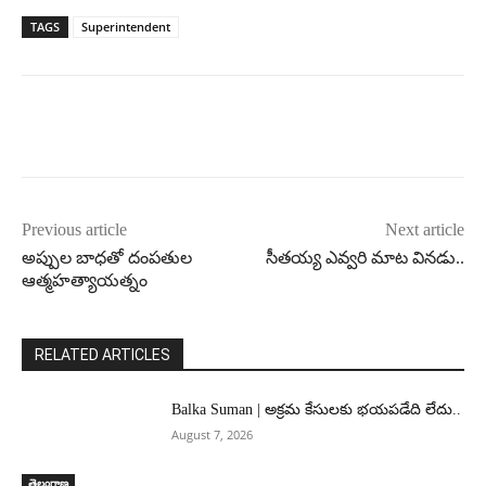
TAGS
Superintendent
Previous article
Next article
అప్పుల బాధతో దంపతుల
సీతయ్య ఎవ్వరి మాట వినడు..
ఆత్మహత్యాయత్నం
RELATED ARTICLES
Balka Suman | అక్రమ కేసులకు భయపడేది లేదు..
August 7, 2026
తెలంగాణ