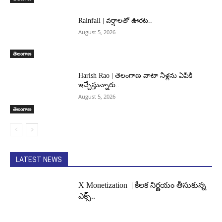
Rainfall | వర్షాలతో ఊరట..
August 5, 2026
తెలంగాణ
Harish Rao | తెలంగాణ వాటా నీళ్లను ఏపీకి
ఇచ్చేస్తున్నారు..
August 5, 2026
తెలంగాణ
LATEST NEWS
X Monetization | కీలక నిర్ణయం తీసుకున్న
ఎక్స్..