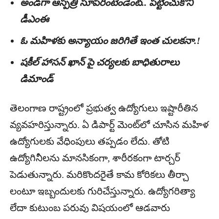
అండగా ఆస్పత్రి సూపరింటెండెంట్‌.. పట్టించుకోని
డీఎంఈ
ఓ మహిళకు అన్యాయం జరిగితే ఇంత చులకనా.!
షకీల్‌ హాసన్‌ ఖాన్‌ పై చర్యలకు బాధితురాలు
డిమాండ్‌
తెలంగాణ రాష్ట్రంలో ప్రభుత్వ ఉద్యోగులు ఇష్టారీతిన
వ్యవహరిస్తున్నారు. ఏ డిపార్ట్‌ మెంట్‌లో చూసిన మహిళ
ఉద్యోగులకు వేధింపులు తప్పడం లేదు. తోటి
ఉద్యోగినీలను మానసికంగా, శారీరకంగా టార్చర్‌
పెడుతున్నారు. మరికొందరైతే కామ కోరికలు తీర్చా
లంటూ ఇబ్బందులకు గురిచేస్తున్నారు. ఉద్యోగరిత్యా
లేదా కుటుంబ పరువు విషయంలో ఆడవారు