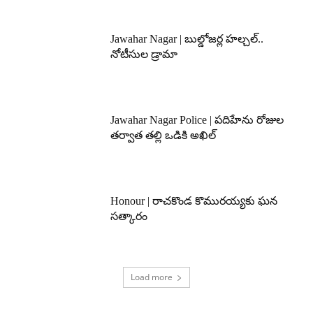
Jawahar Nagar | బుల్డోజర్ల హల్చల్..
నోటీసుల డ్రామా
Jawahar Nagar Police | పదిహేను రోజుల
తర్వాత తల్లి ఒడికి అఖిల్
Honour | రాచకొండ కొమురయ్యకు ఘన
సత్కారం
Load more