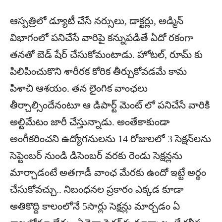
ఆస్పత్రిలో డ్యూటీ చేసే నర్సులు, డాక్టర్లు, అడ్మిన్‌
విభాగంలో పనిచేసే వారిపై కన్నుపడితే ఏదో రకంగా
తనతో బెడ్‌ షేర్‌ చేసుకోమంటాడు. హోటల్‌, రూమ్‌ కు
పిలిపించుకొని శారీరక కోరిక తీర్చుకోవడమే కామ
పిశాచి ఆశయం. తన లైంగిక వాంఛలు
తీర్చాల్సిందేనంటూ ఆ డిపార్ట్‌ మెంట్‌ లో పనిచేసే వారికి
అల్టిమేటం జారీ చేస్తున్నాడు. అంతేకాకుండా
అంగీకరించని ఉద్యోగనులను 14 రోజులలో 3 సెక్షన్‌లను
సెప్టెంబర్‌ నుండి డిసెంబర్‌ వరకు రెండు సెక్షన్లను
మార్చాడంటే అతగాడీ వాంఛ మేరకు ఉందో ఇట్టే అర్థం
చేసుకోవచ్చు.. నిబంధనల ప్రకారం ఎక్కడ కూడా
అతికొద్ది కాలంలోనే 5సార్లు సెక్షన్లు మార్చడం ఏ