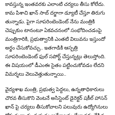
కావస్తున్న ఇంతవరకు ఎలాంటి చర్యలు తీసు కోలేదు.
కామ పిశాచి ఖాన్‌ సాబ్‌ దర్జాగా డ్యూటీ చేస్తూ తిరుగు
తున్నాడు. పైగా సూపరింటెండెంట్‌ నేను మంత్రికి
చెప్పుకుం టానంటూ ఏకవచనంలో సంభోదించడంపై
మంత్రిగారికి, ప్రభుత్వానికి ఎంతటి విలువను ఇస్తుందో
అర్థం చేసుకోవచ్చు.. ఇతగాడికి ఆస్పత్రి
సూపరింటెండెంట్‌ ఫుల్‌ సపోర్ట్‌ చేస్తున్నట్లు తెలుస్తోంది.
ఈ విషయంలో డీఎంఈ సైతం పట్టించుకోవడం లేదని
విమర్శలు వెలువెత్తుతున్నాయి..
వైద్యశాఖ మంత్రి, ప్రభుత్వ పెద్దలు, ఉన్నతాధికారులు
చొరవ తీసుకొని వెంటనే అసిస్టెంట్‌ డైరెక్టర్‌ షకీల్‌ హాసన్‌
ఖాన్‌ పై చర్యలు తీసుకోవాలని పలువురు ఉద్యోగినులు