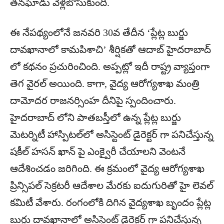
తనఘోడు వెళ్లబోసుకుంది.
ఈ నేపథ్యంలోనే జనవరి 30వ తేదీన ‘ప్లేట్ల బుర్జు
దావఖానాలో కామపిశాచి’ శీర్షికతో ఆదాబ్‌ హైదరాబాద్‌
లో కథనం ప్రచురించింది. అప్పట్లో ఇదీ రాష్ట్ర వ్యాప్తంగా
తెగ వైరల్‌ అయింది. కాగా, వైద్య ఆరోగ్యశాఖ మంత్రి
దామోదర రాజనర్సింహ దీనిపై స్పందించారు.
హైదరాబాద్‌ లోని పాతబస్తీలో ఉన్న ప్లేట్ల బుర్జు
మెటర్నిటీ హాస్పిటల్‌లో అసిస్టెంట్‌ డైరెక్టర్‌ గా పనిచేస్తున్న
షకీల్‌ హసన్‌ ఖాన్‌ పై ఎంక్వైరీ చేయాలని వెంటనే
ఆదేశించడం జరిగింది. ఈ క్రమంలో వైద్య ఆరోగ్యశాఖ
ప్రిన్సిపల్‌ సెక్రటరీ ఆదేశాల మేరకు ఐదుగురితో హై లెవల్‌
కమిటీ వేశారు. రంగంలోకి దిగిన వైద్యశాఖ బృందం ప్లేట్ల
బుర్జు దావఖానాలో అసిస్టెంట్‌ డైరెక్టర్‌ గా పనిచేస్తున్న