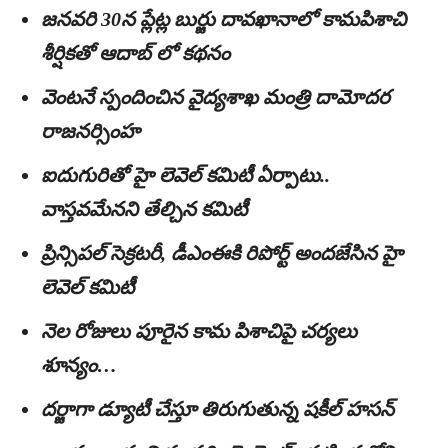
జనవరి 30న ప్లేట్ల బుర్జు దావఖానాలో కామపిశాచి
శీర్షికతో ఆదాబ్‌ లో కథనం
వెంటనే స్పందించిన వైద్యశాఖ మంత్రి దామోదర
రాజనర్సింహ
ఐదుగురితో హై లెవెల్‌ కమిటీ ఏర్పాటు..
వాస్తవమేనని తేల్చిన కమిటీ
ప్రిన్సిపల్‌ సెక్రటరీ, డీఎంఈకి రిపోర్ట్‌ అందజేసిన హై
లెవెల్‌ కమిటీ
నెల రోజులు పూరైన కామ పిశాచిపై చర్యలు
శూన్యం…
దర్జాగా డ్యూటీ చేస్తూ తిరుగుతున్న షకీల్‌ హసన్‌