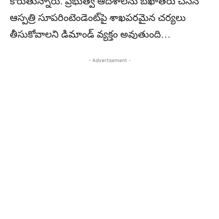
కోరుతున్నారు. ప్రభుత్వ ఆదేశాలను బేఖాతరు చేసిన
ఆస్పత్రి సూపరింటెండెంట్‌పై శాఖపరమైన చర్యలు
తీసుకోవాలని డిమాండ్‌ వ్యక్తం అవుతుంది…
- Advertisement -