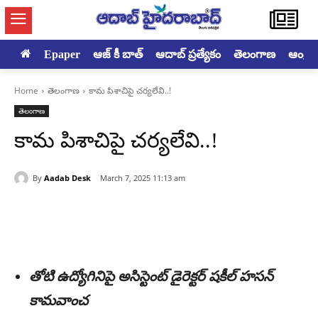
Epaper
ఆజ్ కీ బాత్
ఆదాబ్ ప్రత్యేకం
తెలంగాణ
ఆంధ్రప్ర
Home
తెలంగాణ
కామ పిశాచిపై చర్యలేవి..!
తెలంగాణ
కామ పిశాచిపై చర్యలేవి..!
By
Aadab Desk
March 7, 2025 11:13 am
తోటి ఉద్యోగినిపై అసిస్టెంట్‌ డైరెక్టర్‌ షకీల్‌ హసన్‌
కామవాంచ