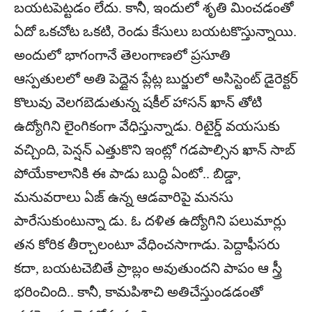
బయటపెట్టడం లేదు. కానీ, ఇందులో శృతి మించడంతో
ఏదో ఒకచోట ఒకటి, రెండు కేసులు బయటకొస్తున్నాయి.
అందులో భాగంగానే తెలంగాణలో ప్రసూతి
ఆస్పతులలో అతి పెద్దైన ప్లేట్ల బుర్జులో అసిస్టెంట్‌ డైరెక్టర్‌
కొలువు వెలగబెడుతున్న షకీల్‌ హాసన్‌ ఖాన్‌ తోటి
ఉద్యోగిని లైంగికంగా వేధిస్తున్నాడు. రిటైర్డ్‌ వయసుకు
వచ్చింది, పెన్షన్‌ ఎత్తుకొని ఇంట్లో గడపాల్సిన ఖాన్‌ సాబ్‌
పోయేకాలానికి ఈ పాడు బుద్ధి ఏంటో.. బిడ్డా,
మనువరాలు ఏజ్‌ ఉన్న ఆడవారిపై మనసు
పారేసుకుంటున్నా డు. ఓ దళిత ఉద్యోగిని పలుమార్లు
తన కోరిక తీర్చాలంటూ వేధించసాగాడు. పెద్దాఫీసరు
కదా, బయటచెబితే ప్రాబ్లం అవుతుందని పాపం ఆ స్త్రీ
భరించింది.. కానీ, కామపిశాచి అతిచేస్తుండడంతో