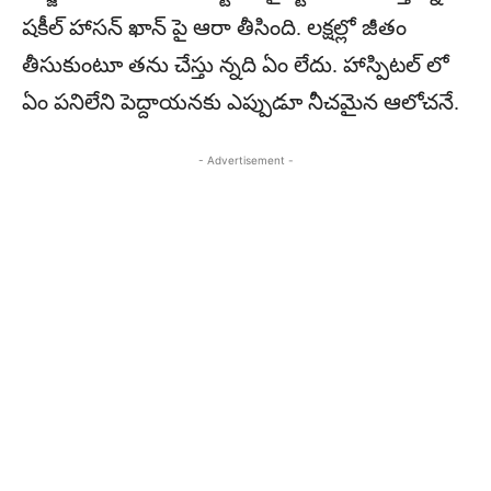
షకీల్‌ హాసన్‌ ఖాన్‌ పై ఆరా తీసింది. లక్షల్లో జీతం
తీసుకుంటూ తను చేస్తు న్నది ఏం లేదు. హాస్పిటల్‌ లో
ఏం పనిలేని పెద్దాయనకు ఎప్పుడూ నీచమైన ఆలోచనే.
- Advertisement -