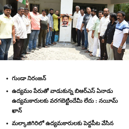
గుండా నిరంజన్
ఉద్యమం పేరుతో వాడుకున్న బిఆర్ఎస్ ఏనాడు
ఉద్యమకారులకు వరగబెట్టిందేమీ లేదు : నయీమ్
ఖాన్
మల్కాజిగిరిలో ఉద్యమకారులకు పెద్దపీట వేసిన