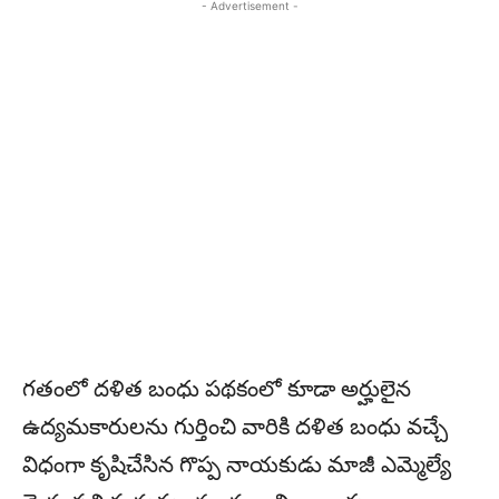
- Advertisement -
గతంలో దళిత బంధు పథకంలో కూడా అర్హులైన
ఉద్యమకారులను గుర్తించి వారికి దళిత బంధు వచ్చే
విధంగా కృషిచేసిన గొప్ప నాయకుడు మాజీ ఎమ్మెల్యే