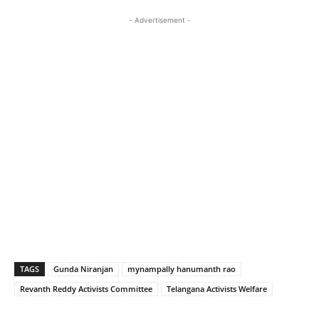
- Advertisement -
TAGS
Gunda Niranjan
mynampally hanumanth rao
Revanth Reddy Activists Committee
Telangana Activists Welfare