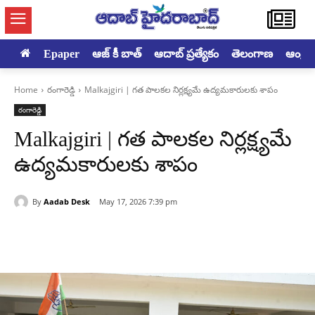
Epaper
ఆజ్ కీ బాత్
ఆదాబ్ ప్రత్యేకం
తెలంగాణ
ఆంధ్రప్ర
Home
రంగారెడ్డి
Malkajgiri | గత పాలకల నిర్లక్ష్యమే ఉద్యమకారులకు శాపం
రంగారెడ్డి
Malkajgiri | గత పాలకల నిర్లక్ష్యమే
ఉద్యమకారులకు శాపం
By
Aadab Desk
May 17, 2026 7:39 pm