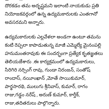
దొరకడం తమ అదృష్టమని ఇలాంటి నాయకుడు ప్రతి
నియోజకవర్గంలో ఉన్న ఉద్యమకారులకు ఎంతగానో
అవసరమని అన్నారు.
ఉద్యమకారులకు ఎల్లవేళలా అండగా ఉంటూ తమను
కంటి రెప్పలా కాపాడుతున్న మాజీ ఎమ్మెల్యే మైనంపల్లి
హనుమంతరావుకు ఈ సందర్భంగా ప్రత్యేక కృతజ్ఞతలు
తెలియజేశారు .ఈ కార్యక్రమంలో ఉద్యమకారులు,
సిరిగిరి నర్సింగ్ రావు, గుండా నిరంజన్, సంతోష్
రాందాస్, నయీంఖాన్ ,మోతే సాయికుమార్,
పార్థసారథి, ములుగు శ్రీనివాస్, కుమార్, రాగం
రాజు,గడ్డం నరేష్ , అరుణ్ కుమార్, కార్తీక్,
రాజు,తదితరులు పాల్గొన్నారు.