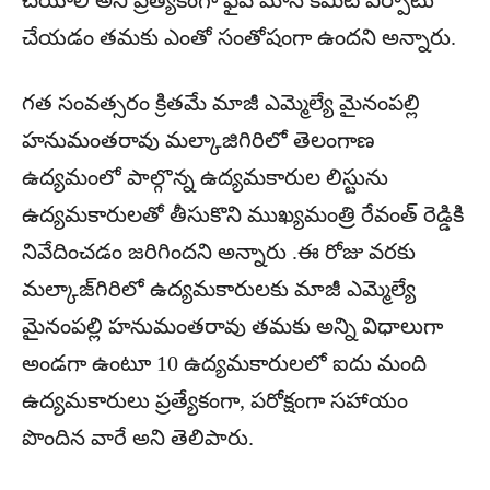
చేయాలి అని ప్రత్యేకంగా ఫైవ్ మాన్ కమిటీ ఏర్పాటు
చేయడం తమకు ఎంతో సంతోషంగా ఉందని అన్నారు.
గత సంవత్సరం క్రితమే మాజీ ఎమ్మెల్యే మైనంపల్లి
హనుమంతరావు మల్కాజిగిరిలో తెలంగాణ
ఉద్యమంలో పాల్గొన్న ఉద్యమకారుల లిస్టును
ఉద్యమకారులతో తీసుకొని ముఖ్యమంత్రి రేవంత్ రెడ్డికి
నివేదించడం జరిగిందని అన్నారు .ఈ రోజు వరకు
మల్కాజ్‌గిరిలో ఉద్యమకారులకు మాజీ ఎమ్మెల్యే
మైనంపల్లి హనుమంతరావు తమకు అన్ని విధాలుగా
అండగా ఉంటూ 10 ఉద్యమకారులలో ఐదు మంది
ఉద్యమకారులు ప్రత్యేకంగా, పరోక్షంగా సహాయం
పొందిన వారే అని తెలిపారు.