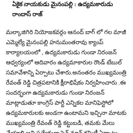
ఏకైక నాయకుడు మైనంపల్లి : ఉద్యమకారుడు
రాందాస్ రాజ్
మల్కాజిగిరి నియోజకవర్గం ఆనంద్ బాగ్ లో గల మాజీ
ఎమ్మెల్యే మైనంపల్లి హనుమంతరావు క్యాంప్
కార్యాలయంలో , ఉద్యమకారుడు గుండా నిరంజన్
ఆధ్వర్యంలో ఆదివారం ఉద్యమాకారుల రౌండ్ టేబుల్
సమావేశాన్ని ఏర్పాటు చేశారు.అనంతరం ముఖ్యమంత్రి
రేవంత్ రెడ్డి చిత్రపటానికి క్షీరాభిషేకం నిర్వహించారు .ఈ
సందర్భంగా ఉద్యమకారుడు గుండా నిరంజన్
మాట్లాడుతూ కాంగ్రెస్ పార్టీ ఎన్నికల మానిఫెస్టోలో
ఉద్యమకారులకు అండగా ఉంటామని ఇచ్చినా మాటకు
ముఖ్యమంత్రి రేవంత్ రెడ్డి కట్టుబడి, తమకు మేలు