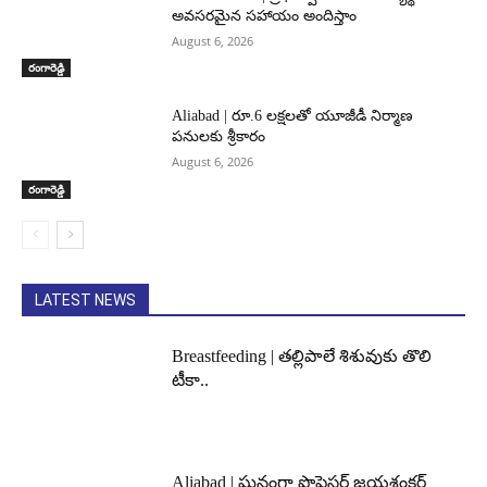
అవసరమైన సహాయం అందిస్తాం
August 6, 2026
రంగారెడ్డి
Aliabad | రూ.6 లక్షలతో యూజీడీ నిర్మాణ
పనులకు శ్రీకారం
August 6, 2026
రంగారెడ్డి
LATEST NEWS
Breastfeeding | తల్లిపాలే శిశువుకు తొలి
టీకా..
Aliabad | ఘనంగా ప్రొఫెసర్ జయశంకర్