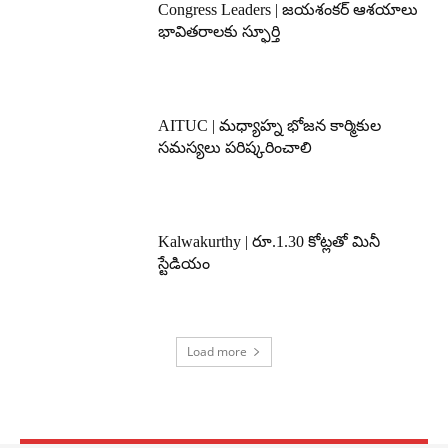
Congress Leaders | జయశంకర్ ఆశయాలు
భావితరాలకు స్ఫూర్తి
AITUC | మధ్యాహ్న భోజన కార్మికుల
సమస్యలు పరిష్కరించాలి
Kalwakurthy | రూ.1.30 కోట్లతో మినీ
స్టేడియం
Load more