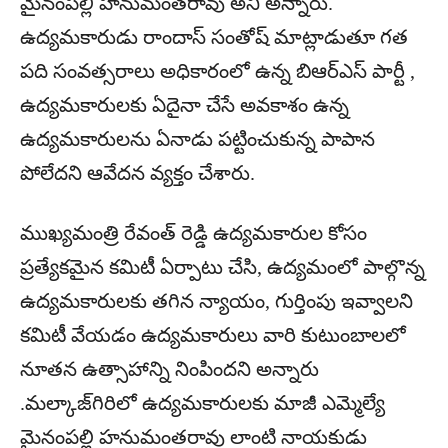
మైనంపల్లి హనుమంతరావు అని అన్నారు.
ఉద్యమకారుడు రాందాస్ సంతోష్ మాట్లాడుతూ గత
పది సంవత్సరాలు అధికారంలో ఉన్న బిఆర్ఎస్ పార్టీ ,
ఉద్యమకారులకు ఏదైనా చేసే అవకాశం ఉన్న
ఉద్యమకారులను ఏనాడు పట్టించుకున్న పాపాన
పోలేదని ఆవేదన వ్యక్తం చేశారు.
ముఖ్యమంత్రి రేవంత్ రెడ్డి ఉద్యమకారుల కోసం
ప్రత్యేకమైన కమిటీ ఏర్పాటు చేసి, ఉద్యమంలో పాల్గొన్న
ఉద్యమకారులకు తగిన న్యాయం, గుర్తింపు ఇవ్వాలని
కమిటీ వేయడం ఉద్యమకారులు వారి కుటుంబాలలో
నూతన ఉత్సాహాన్ని నింపిందని అన్నారు
.మల్కాజ్‌గిరిలో ఉద్యమకారులకు మాజీ ఎమ్మెల్యే
మైనంపల్లి హనుమంతరావు లాంటి నాయకుడు