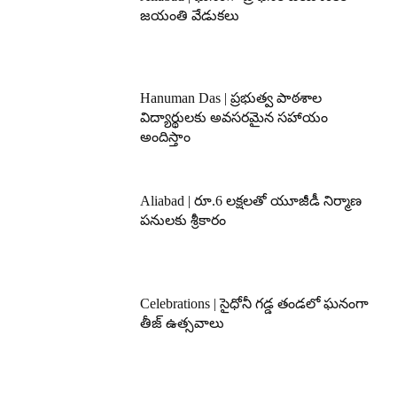
జయంతి వేడుకలు
Hanuman Das | ప్రభుత్వ పాఠశాల
విద్యార్థులకు అవసరమైన సహాయం
అందిస్తాం
Aliabad | రూ.6 లక్షలతో యూజీడీ నిర్మాణ
పనులకు శ్రీకారం
Celebrations | సైధోనీ గడ్డ తండలో ఘనంగా
తీజ్ ఉత్సవాలు