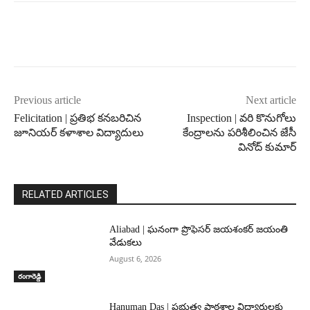
Previous article
Next article
Felicitation | ప్రతిభ కనబరిచిన
Inspection | వరి కొనుగోలు
జూనియర్ కళాశాల విద్యాదులు
కేంద్రాలను పరిశీలించిన జేసీ
వినోద్ కుమార్
RELATED ARTICLES
Aliabad | ఘనంగా ప్రొఫెసర్ జయశంకర్ జయంతి
వేడుకలు
August 6, 2026
రంగారెడ్డి
Hanuman Das | ప్రభుత్వ పాఠశాల విద్యార్థులకు