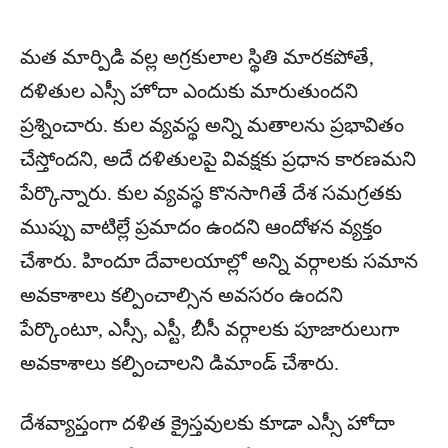
మత మార్పిడి వల్ల అగ్రకులాల స్థితి మారకపోతే,
దళితుల ఎస్సీ హోదా ఎందుకు మారుతుందని
ప్రశ్నించారు. కుల వ్యవస్థ అన్ని మతాలను ప్రభావితం
చేస్తోందని, అదే దళితులపై వివక్షకు ప్రధాన కారణమని
పేర్కొన్నారు. కుల వ్యవస్థ కొనసాగితే దేశ సమగ్రతకు
ముప్పు వాటిల్లే ప్రమాదం ఉందని ఆందోళన వ్యక్తం
చేశారు. హిందూ దేవాలయాల్లో అన్ని వర్గాలకు సమాన
అవకాశాలు కల్పించాల్సిన అవసరం ఉందని
పేర్కొంటూ, ఎస్సీ, ఎస్టీ, బీసీ వర్గాలకు పూజారులుగా
అవకాశాలు కల్పించాలని డిమాండ్ చేశారు.
దేశవ్యాప్తంగా దళిత క్రైస్తవులకు కూడా ఎస్సీ హోదా