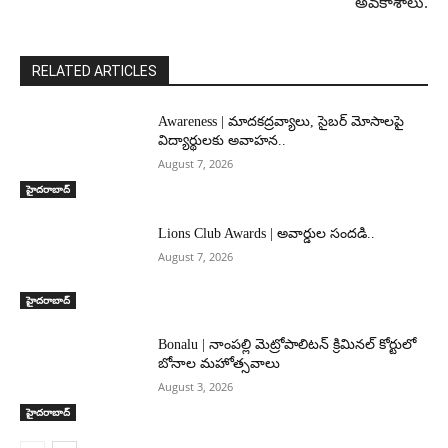
అవకాశాలు.
RELATED ARTICLES
Awareness | మాదకద్రవ్యాలు, సైబర్ మోసాలపై
విద్యార్థులకు అవాహన..
August 7, 2026
హైదరాబాద్‌
Lions Club Awards | అవార్డుల సందడి..
August 7, 2026
హైదరాబాద్‌
Bonalu | నాంపల్లి మెట్రోపాలిటన్ క్రిమినల్ కోర్టులో
బోనాల మహోత్సవాలు
August 3, 2026
హైదరాబాద్‌