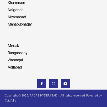
Khammam
Nalgonda
Nizamabad
Mahabubnagar
Medak
Rangareddy
Warangal
Adilabad
Copyright © 2025. AADAB HYDERABAD | All rights reserved. Powered by
CLiqfully