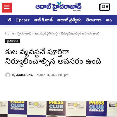
Epaper
ఆజ్ కీ బాత్
ఆదాబ్ ప్రత్యేకం
తెలంగాణ
ఆంధ్రప్ర
Home
హైదరాబాద్‌
కుల వ్యవస్థనే పూర్తిగా నిర్మూలించాల్సిన అవసరం ఉంది
హైదరాబాద్‌
కుల వ్యవస్థనే పూర్తిగా
నిర్మూలించాల్సిన అవసరం ఉంది
By
Aadab Desk
March 31, 2026 4:09 pm