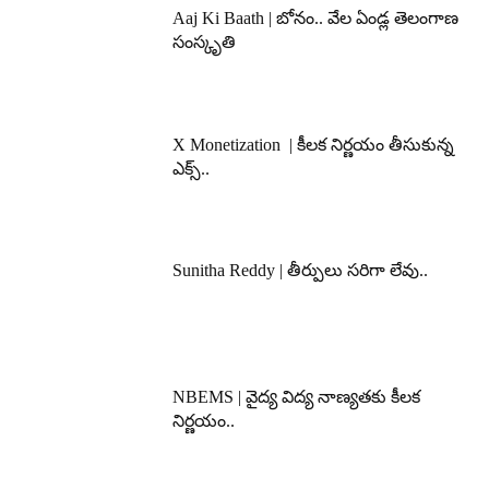
Aaj Ki Baath | బోనం.. వేల ఏండ్ల తెలంగాణ
సంస్కృతి
X Monetization | కీలక నిర్ణయం తీసుకున్న
ఎక్స్..
Sunitha Reddy | తీర్పులు సరిగా లేవు..
NBEMS | వైద్య విద్య నాణ్యతకు కీలక
నిర్ణయం..