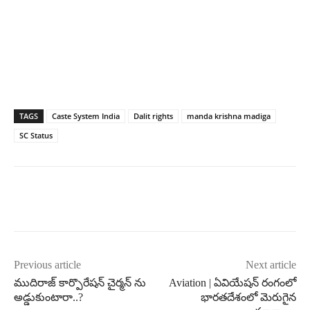
TAGS
Caste System India
Dalit rights
manda krishna madiga
SC Status
Previous article
Next article
ముదిరాజ్ కార్పొరేషన్ చైర్మన్ ను
Aviation | ఏవియేషన్ రంగంలో
అడ్డుకుంటారా..?
భారతదేశంలో మెరుగైన