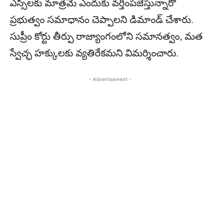
ఎస్సీలకు మాత్రమే ఎందుకు వర్తింపజేస్తున్నారో
ప్రభుత్వం సమాధానం చెప్పాలని డిమాండ్ చేశారు.
సుప్రీం కోర్టు తీర్పు రాజ్యాంగంలోని సమానత్వం, మత
స్వేచ్ఛ హక్కులకు వ్యతిరేకమని విమర్శించారు.
- Advertisement -