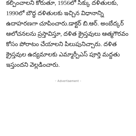
కల్పించాలని కోరుతూ, 1956లో సిక్కు దళితులకు,
1990లో బౌద్ధ దళితులకు ఇచ్చిన విధానాన్ని
ఉదాహరణగా చూపించారు.డాక్టర్ బి.ఆర్. అంబేద్కర్
ఆలోచనలను ప్రస్తావిస్తూ, దళిత క్రైస్తవులు ఆత్మగౌరవం
కోసం పోరాటం చేయాలని పిలుపునిచ్చారు. దళిత
క్రైస్తవుల ఉద్యమాలకు ఎమ్మార్పీఎస్ పూర్తి మద్దతు
ఇస్తుందని వెల్లడించారు.
- Advertisement -