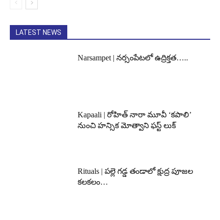
LATEST NEWS
Narsampet | నర్సంపేటలో ఉద్రిక్తత…..
Kapaali | రోహిత్ నారా మూవీ ‘కపాలి’
నుంచి హన్సిక మోత్వాని ఫస్ట్ లుక్
Rituals | పల్లె గడ్డ తండాలో క్షుద్ర పూజల
కలకలం…