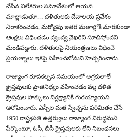
చేసిన విలేకరుల సమావేశంలో ఆయన
మాట్లాడుతూ… దళితులకు దేవాలయ ప్రవేశం
నిరాకరించడం, మరోవైపు ఇతర మతాల్లోకి మారకుండా
ఆంక్షలు విధించడం ద్వంద్వ వైఖరిని సూచిస్తోందని
మండిపడ్డారు. దళితులపై నియంత్రణలు విధించే
ప్రయత్నాలు ఇకపై సహించబోమని హెచ్చరించారు.
రాజ్యాంగ రూపకల్పన సమయంలో అగ్రకులాలే
క్రైస్తవులకు ప్రాతినిధ్యం వహించడం వల్ల దళిత
క్రైస్తవుల హక్కులు నిర్లక్ష్యానికి గురయ్యాయని
ఆరోపించారు. ఎస్సీల మత స్వేచ్ఛను పరిమితం చేసే
1950 రాష్ట్రపతి ఉత్తర్వులు రాజ్యాంగ విరుద్ధమని
పేర్కొంటూ, ఓసీ, బీసీ క్రైస్తవులకు లేని నిబంధనలు