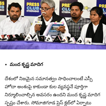
మంద కృష్ణ మాదిగ
దేశంలో నిజమైన సమానత్వం సాధించాలంటే ఎస్సీ
హోదా అంశంపై కాకుండా కుల వ్యవస్థనే పూర్తిగా
నిర్మూలించాల్సిన అవసరం ఉందని మంద కృష్ణ మాదిగ
స్పష్టం చేశారు. సోమాజిగూడ ప్రెస్ క్లబ్‌లో ఏర్పాటు