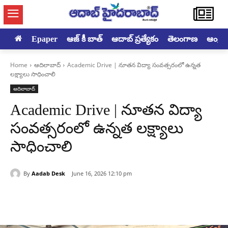
Epaper
ఆజ్ కీ బాత్
ఆదాబ్ ప్రత్యేకం
తెలంగాణ
ఆంధ్రప్ర
Home
ఆదిలాబాద్
Academic Drive | నూతన విద్యా సంవత్సరంలో ఉన్నత
లక్ష్యాలు సాధించాలి
ఆదిలాబాద్
Academic Drive | నూతన విద్యా
సంవత్సరంలో ఉన్నత లక్ష్యాలు
సాధించాలి
By
Aadab Desk
June 16, 2026 12:10 pm