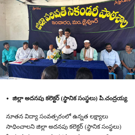
జిల్లా అదనపు కలెక్టర్ (స్థానిక సంస్థలు) పి.చంద్రయ్య
నూతన విద్యా సంవత్సరంలో ఉన్నత లక్ష్యాలు
సాధించాలని జిల్లా అదనపు కలెక్టర్ (స్థానిక సంస్థలు)