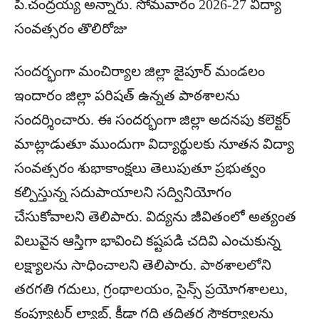
పి.చంద్రయ్య అన్నారు. సోమవారం 2026-27 విద్యా
సంవత్సరం తొలిరోజు
సందర్భంగా మంచిర్యాల జిల్లా జైపూర్ మండలం
ఇందారం జిల్లా పరిషత్ ఉన్నత పాఠశాలను
సందర్శించారు. ఈ సందర్భంగా జిల్లా అదనపు కలెక్టర్
మాట్లాడుతూ ముందుగా విద్యార్థులకు నూతన విద్యా
సంవత్సరం శుభాకాంక్షలు తెలుపుతూ ప్రభుత్వం
కల్పిస్తున్న సదుపాయాలని సద్వినియోగం
చేసుకోవాలని తెలిపారు. విద్యను జీవితంలో అత్యంత
విలువైన ఆస్తిగా భావించి కష్టపడి చదివి ఎంచుకున్న
లక్ష్యాలను సాధించాలని తెలిపారు. పాఠశాలలోని
తరగతి గదులు, గ్రంథాలయం, సైన్స్ ప్రయోగశాలలు,
కంప్యూటర్ ల్యాబ్, క్రీడా గది తదితర సౌకర్యాలను