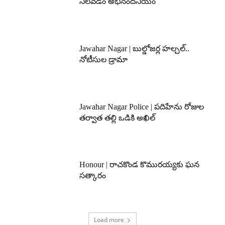
నిలవడం అభినందనీయం
Jawahar Nagar | బుల్డోజర్ల హల్చల్..
నోటీసుల డ్రామా
Jawahar Nagar Police | పదిహేను రోజుల
తర్వాత తల్లి ఒడికి అఖిల్
Honour | రాచకొండ కొమురయ్యకు ఘన
సత్కారం
Load more