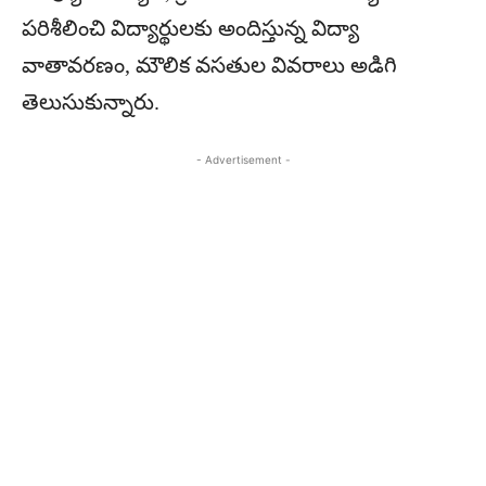
పరిశీలించి విద్యార్థులకు అందిస్తున్న విద్యా
వాతావరణం, మౌలిక వసతుల వివరాలు అడిగి
తెలుసుకున్నారు.
- Advertisement -