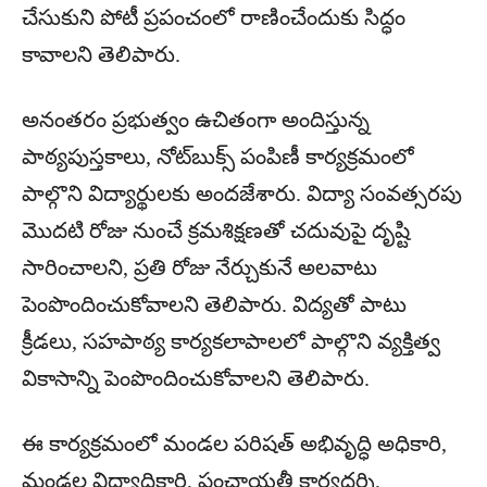
చేసుకుని పోటీ ప్రపంచంలో రాణించేందుకు సిద్ధం
కావాలని తెలిపారు.
అనంతరం ప్రభుత్వం ఉచితంగా అందిస్తున్న
పాఠ్యపుస్తకాలు, నోట్‌బుక్స్ పంపిణీ కార్యక్రమంలో
పాల్గొని విద్యార్థులకు అందజేశారు. విద్యా సంవత్సరపు
మొదటి రోజు నుంచే క్రమశిక్షణతో చదువుపై దృష్టి
సారించాలని, ప్రతి రోజు నేర్చుకునే అలవాటు
పెంపొందించుకోవాలని తెలిపారు. విద్యతో పాటు
క్రీడలు, సహపాఠ్య కార్యకలాపాలలో పాల్గొని వ్యక్తిత్వ
వికాసాన్ని పెంపొందించుకోవాలని తెలిపారు.
ఈ కార్యక్రమంలో మండల పరిషత్ అభివృద్ధి అధికారి,
మండల విద్యాధికారి, పంచాయతీ కార్యదర్శి,