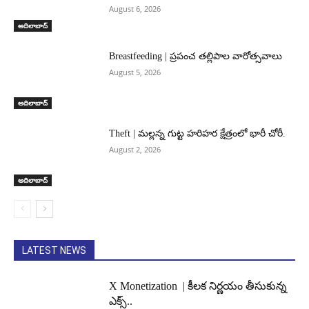
August 6, 2026
ఆదిలాబాద్
Breastfeeding | ప్రపంచ తల్లిపాల వారోత్సవాలు
August 5, 2026
ఆదిలాబాద్
Theft | మల్లన్న గుట్ట హరిహర క్షేత్రంలో భారీ చోరీ.
August 2, 2026
ఆదిలాబాద్
LATEST NEWS
X Monetization | కీలక నిర్ణయం తీసుకున్న
ఎక్స్..