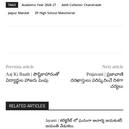
TAGS
Academic Year 2026 27
Addl Collector Chandraiah
Jaipur Mandal
ZP High School Mancherial
Previous article
Next article
Aaj Ki Baath | పౌష్టికాహారంతో
Prajavani | ప్రజావాణి
విద్యార్థుల హాజరు పెంపు
దరఖాస్తులు పరిష్కరించే దిశగా
చర్యలు
RELATED ARTICLES
Jayanti | కలెక్టరేట్ లో ఘనంగా ఆచార్య జయశంకర్
జయంతి వేడుకలు.