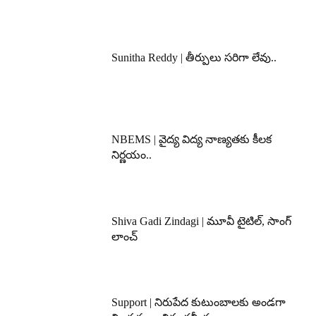
Sunitha Reddy | తీర్పులు సరిగా లేవు..
NBEMS | వైద్య విద్య నాణ్యతకు కీలక
నిర్ణయం..
Shiva Gadi Zindagi | మూవీ టైటిల్, సాంగ్
లాంచ్
Support | నిరుపేద కుటుంబాలకు అండగా