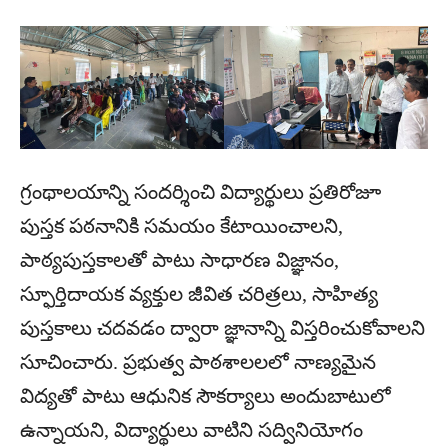
గ్రంథాలయాన్ని సందర్శించి విద్యార్థులు ప్రతిరోజూ
పుస్తక పఠనానికి సమయం కేటాయించాలని,
పాఠ్యపుస్తకాలతో పాటు సాధారణ విజ్ఞానం,
స్ఫూర్తిదాయక వ్యక్తుల జీవిత చరిత్రలు, సాహిత్య
పుస్తకాలు చదవడం ద్వారా జ్ఞానాన్ని విస్తరించుకోవాలని
సూచించారు. ప్రభుత్వ పాఠశాలలలో నాణ్యమైన
విద్యతో పాటు ఆధునిక సౌకర్యాలు అందుబాటులో
ఉన్నాయని, విద్యార్థులు వాటిని సద్వినియోగం