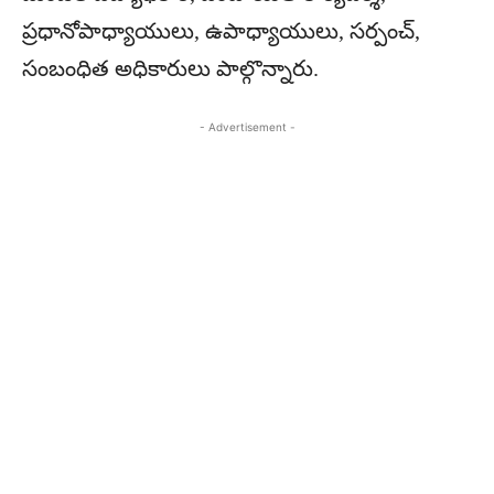
ప్రధానోపాధ్యాయులు, ఉపాధ్యాయులు, సర్పంచ్,
సంబంధిత అధికారులు పాల్గొన్నారు.
- Advertisement -