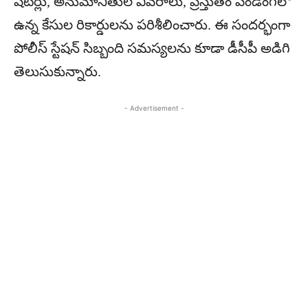
షీటర్లు, అనుమానితుల వివరాలు, ప్రస్తుతం పెండింగ్‌లో
ఉన్న కేసుల రికార్డులను పరిశీలించారు. ఈ సందర్భంగా
పోలీస్ స్టేషన్ సిబ్బంది సమస్యలను కూడా డీసీపీ అడిగి
తెలుసుకున్నారు.
- Advertisement -