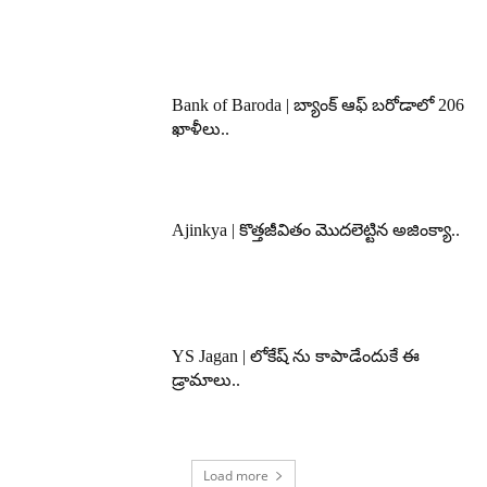
Bank of Baroda | బ్యాంక్‌ ఆఫ్‌ బరోడాలో 206
ఖాళీలు..
Ajinkya | కొత్తజీవితం మొదలెట్టిన అజింక్యా..
YS Jagan | లోకేష్ ను కాపాడేందుకే ఈ
డ్రామాలు..
Load more