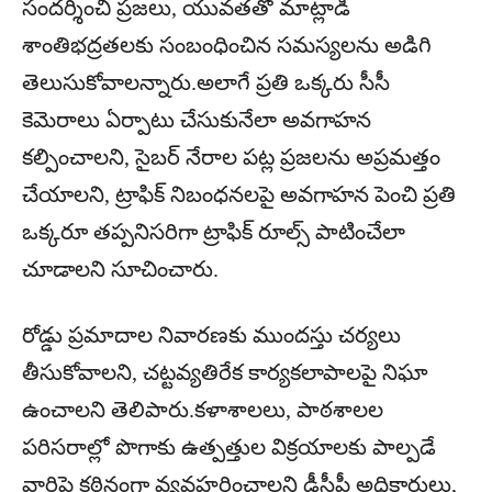
సందర్శించి ప్రజలు, యువతతో మాట్లాడి
శాంతిభద్రతలకు సంబంధించిన సమస్యలను అడిగి
తెలుసుకోవాలన్నారు.అలాగే ప్రతి ఒక్కరు సీసీ
కెమెరాలు ఏర్పాటు చేసుకునేలా అవగాహన
కల్పించాలని, సైబర్ నేరాల పట్ల ప్రజలను అప్రమత్తం
చేయాలని, ట్రాఫిక్ నిబంధనలపై అవగాహన పెంచి ప్రతి
ఒక్కరూ తప్పనిసరిగా ట్రాఫిక్ రూల్స్ పాటించేలా
చూడాలని సూచించారు.
రోడ్డు ప్రమాదాల నివారణకు ముందస్తు చర్యలు
తీసుకోవాలని, చట్టవ్యతిరేక కార్యకలాపాలపై నిఘా
ఉంచాలని తెలిపారు.కళాశాలలు, పాఠశాలల
పరిసరాల్లో పొగాకు ఉత్పత్తుల విక్రయాలకు పాల్పడే
వారిపై కఠినంగా వ్యవహరించాలని డీసీపీ అధికారులు,