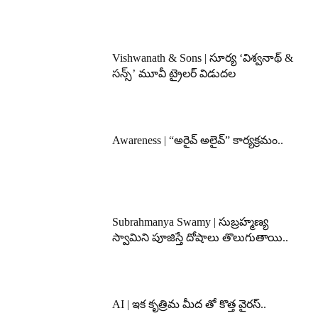
Vishwanath & Sons | సూర్య ‘విశ్వనాథ్ &
సన్స్’ మూవీ ట్రైలర్ విడుదల
Awareness | “అరైవ్ అలైవ్” కార్యక్రమం..
Subrahmanya Swamy | సుబ్రహ్మణ్య
స్వామిని పూజిస్తే దోషాలు తొలుగుతాయి..
AI | ఇక కృత్రిమ మీద తో కొత్త వైరస్..