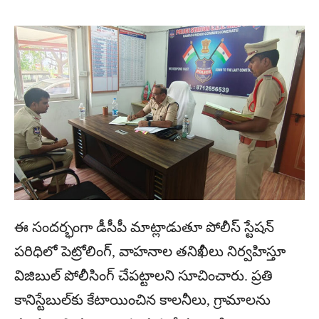
ఈ సందర్భంగా డీసీపీ మాట్లాడుతూ పోలీస్ స్టేషన్
పరిధిలో పెట్రోలింగ్, వాహనాల తనిఖీలు నిర్వహిస్తూ
విజిబుల్ పోలీసింగ్ చేపట్టాలని సూచించారు. ప్రతి
కానిస్టేబుల్‌కు కేటాయించిన కాలనీలు, గ్రామాలను