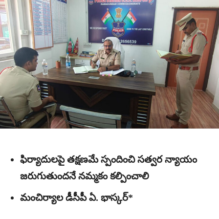
ఫిర్యాదులపై తక్షణమే స్పందించి సత్వర న్యాయం
జరుగుతుందనే నమ్మకం కల్పించాలి
మంచిర్యాల డీసీపీ ఏ. భాస్కర్*