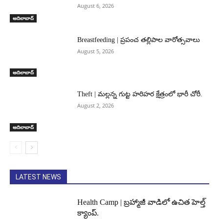
August 6, 2026
ఆదిలాబాద్
Breastfeeding | ప్రపంచ తల్లిపాల వారోత్సవాలు
August 5, 2026
ఆదిలాబాద్
Theft | మల్లన్న గుట్ట హరిహర క్షేత్రంలో భారీ చోరీ.
August 2, 2026
ఆదిలాబాద్
LATEST NEWS
Health Camp | బ్రహ్మాజీ వాడిలో ఉచిత హెల్త్
క్యాంప్.