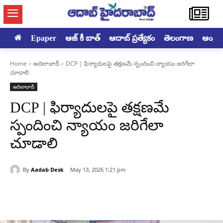
Epaper
ఆజ్ కీ బాత్
ఆదాబ్ ప్రత్యేకం
తెలంగాణ
ఆంధ్రప్ర
Home
ఆదిలాబాద్
DCP | ఫిర్యాదులపై తక్షణమే స్పందించి న్యాయం జరిగేలా
చూడాలి
ఆదిలాబాద్
DCP | ఫిర్యాదులపై తక్షణమే
స్పందించి న్యాయం జరిగేలా
చూడాలి
By
Aadab Desk
May 13, 2026 1:21 pm