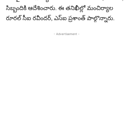
సిబ్బందికి ఆదేశించారు. ఈ తనిఖీల్లో మంచిర్యాల
రూరల్ సీఐ రవీందర్, ఎస్‌ఐ ప్రశాంత్ పాల్గొన్నారు.
- Advertisement -