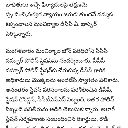
బాధితులు ఇచ్చే ఫిర్యాదులపై తక్షణమే
స్పందించి,సత్వర న్యాయం జరుగుతుందనే నమ్మకం
కల్పించాలని మంచిర్యాల డీసీపీ ఏ. భాస్కర్
పేర్కొన్నారు.
మంగళవారం మంచిర్యాల జోన్ పరిధిలోని సీసీసీ
నస్పూర్ పోలీస్ స్టేషన్‌ను సందర్శించారు. సీసీసీ
నస్పూర్ పోలీస్ స్టేషన్‌కు చేరుకున్న డీసీపీ గారికి
అధికారులు మొక్కలను అందజేసి స్వాగతం పలికారు.
అనంతరం స్టేషన్ పరిసరాలను పరిశీలించిన డీసీపీ,
స్టేషన్ రిసెప్షన్, సీసీటీఎన్‌ఎస్ సిబ్బంది, ఇతర పోలీస్
సిబ్బంది పనితీరును అడిగి తెలుసుకున్నారు. అలాగే
స్టేషన్ నిర్వహణకు సంబంధించిన రికార్డులు, రౌడీ