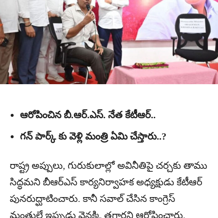
ఆరోపించిన బీ.ఆర్.ఎస్. నేత కేటీఆర్..
గన్ పార్క్ కు వెళ్లి మంత్రి ఏమి చేస్తారు..?
రాష్ట్ర అప్పులు, గురుకులాల్లో అవినీతిపై చర్చకు తాము
సిద్ధమని బీఆర్‌ఎస్‌ కార్యనిర్వాహక అధ్యక్షుడు కేటీఆర్‌
పునరుద్ఘాటించారు. కానీ సవాల్ చేసిన కాంగ్రెస్
మంత్రులే ఇప్పుడు వెనక్కి తగ్గారని ఆరోపించారు.