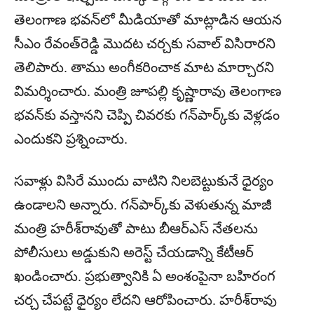
తెలంగాణ భవన్‌లో మీడియాతో మాట్లాడిన ఆయన
సీఎం రేవంత్‌రెడ్డి మొదట చర్చకు సవాల్ విసిరారని
తెలిపారు. తాము అంగీకరించాక మాట మార్చారని
విమర్శించారు. మంత్రి జూపల్లి కృష్ణారావు తెలంగాణ
భవన్‌కు వస్తానని చెప్పి చివరకు గన్‌పార్క్‌కు వెళ్లడం
ఎందుకని ప్రశ్నించారు.
సవాళ్లు విసిరే ముందు వాటిని నిలబెట్టుకునే ధైర్యం
ఉండాలని అన్నారు. గన్‌పార్క్‌కు వెళుతున్న మాజీ
మంత్రి హరీశ్‌రావుతో పాటు బీఆర్ఎస్ నేతలను
పోలీసులు అడ్డుకుని అరెస్ట్ చేయడాన్ని కేటీఆర్
ఖండించారు. ప్రభుత్వానికి ఏ అంశంపైనా బహిరంగ
చర్చ చేపట్టే ధైర్యం లేదని ఆరోపించారు. హరీశ్‌రావు