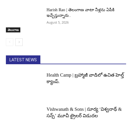
Harish Rao | తెలంగాణ వాటా నీళ్లను ఏపీకి
ఇచ్చేస్తున్నారు..
August 5, 2026
తెలంగాణ
LATEST NEWS
Health Camp | బ్రహ్మాజీ వాడిలో ఉచిత హెల్త్
క్యాంప్.
Vishwanath & Sons | సూర్య ‘విశ్వనాథ్ &
సన్స్’ మూవీ ట్రైలర్ విడుదల