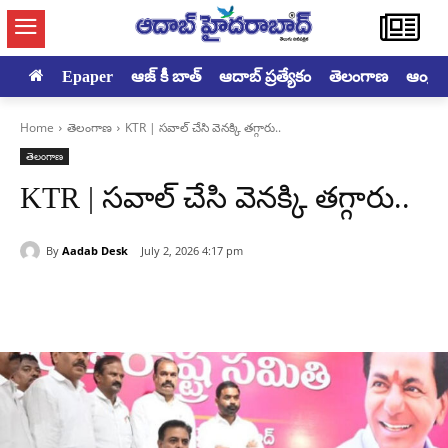
Epaper
ఆజ్ కీ బాత్
ఆదాబ్ ప్రత్యేకం
తెలంగాణ
ఆంధ్రప్ర
Home
తెలంగాణ
KTR | సవాల్ చేసి వెనక్కి తగ్గారు..
తెలంగాణ
KTR | సవాల్ చేసి వెనక్కి తగ్గారు..
By
Aadab Desk
July 2, 2026 4:17 pm