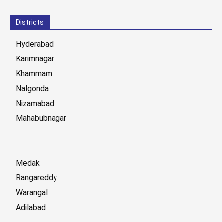
Districts
Hyderabad
Karimnagar
Khammam
Nalgonda
Nizamabad
Mahabubnagar
Medak
Rangareddy
Warangal
Adilabad