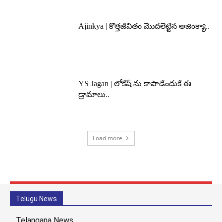
Ajinkya | కొత్తజీవితం మొదలెట్టిన అజింక్యా..
YS Jagan | లోకేష్ ను కాపాడేందుకే ఈ
డ్రామాలు..
Load more
Telugu News
Telangana News