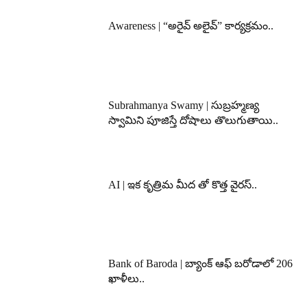
Awareness | “అరైవ్ అలైవ్” కార్యక్రమం..
Subrahmanya Swamy | సుబ్రహ్మణ్య
స్వామిని పూజిస్తే దోషాలు తొలుగుతాయి..
AI | ఇక కృత్రిమ మీద తో కొత్త వైరస్..
Bank of Baroda | బ్యాంక్‌ ఆఫ్‌ బరోడాలో 206
ఖాళీలు..