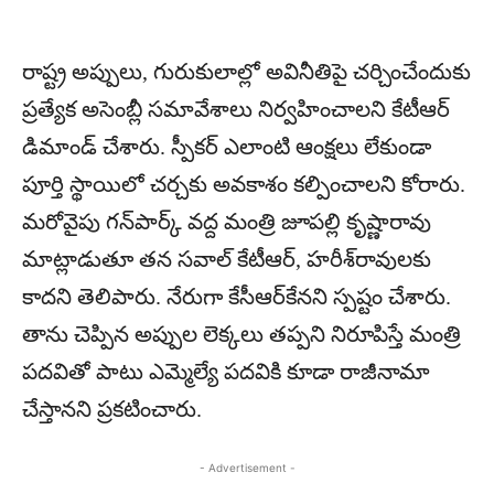
రాష్ట్ర అప్పులు, గురుకులాల్లో అవినీతిపై చర్చించేందుకు
ప్రత్యేక అసెంబ్లీ సమావేశాలు నిర్వహించాలని కేటీఆర్
డిమాండ్ చేశారు. స్పీకర్ ఎలాంటి ఆంక్షలు లేకుండా
పూర్తి స్థాయిలో చర్చకు అవకాశం కల్పించాలని కోరారు.
మరోవైపు గన్‌పార్క్ వద్ద మంత్రి జూపల్లి కృష్ణారావు
మాట్లాడుతూ తన సవాల్ కేటీఆర్, హరీశ్‌రావులకు
కాదని తెలిపారు. నేరుగా కేసీఆర్‌కేనని స్పష్టం చేశారు.
తాను చెప్పిన అప్పుల లెక్కలు తప్పని నిరూపిస్తే మంత్రి
పదవితో పాటు ఎమ్మెల్యే పదవికి కూడా రాజీనామా
చేస్తానని ప్రకటించారు.
- Advertisement -