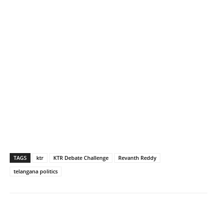
TAGS
ktr
KTR Debate Challenge
Revanth Reddy
telangana politics