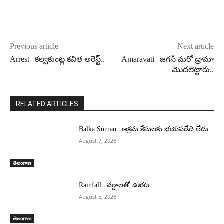
Previous article
Next article
Arrest | కల్వకుంట్ల కవిత అరెస్ట్..
Amaravati | జగన్ మరో డ్రామా
మొదలెట్టారు..
RELATED ARTICLES
Balka Suman | అక్రమ కేసులకు భయపడేది లేదు..
August 7, 2026
తెలంగాణ
Rainfall | వర్షాలతో ఊరట..
August 5, 2026
తెలంగాణ